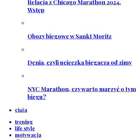
Relacja z Chicago Marathon 2024.
Wstęp
Obozy biegowe w Sankt Moritz
Denia, czyli ucieczka biegacza od zimy
NYC Marathon, czy warto marzyć o tym
biegu?
ciąża
trening
life style
motywacja