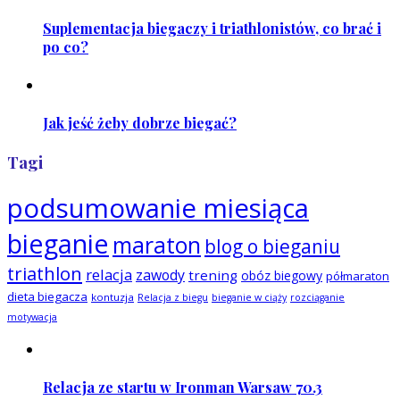
Suplementacja biegaczy i triathlonistów, co brać i
po co?
Jak jeść żeby dobrze biegać?
Tagi
podsumowanie miesiąca
bieganie
maraton
blog o bieganiu
triathlon
relacja
zawody
trening
obóz biegowy
półmaraton
dieta biegacza
kontuzja
Relacja z biegu
bieganie w ciąży
rozciąganie
motywacja
Relacja ze startu w Ironman Warsaw 70.3