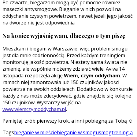
Po czwarte, biegaczom mogą być pomocne również
maseczki antysmogowe. Bieganie w nich pozwoli na
oddychanie czystym powietrzem, nawet jeżeli jego jakość
na dworze nie jest odpowiednia.
Na koniec wyjaśnię wam, dlaczego o tym piszę
Mieszkam i biegam w Warszawie, więc problem smogu
jest dla mnie codziennością. Przed każdym treningiem
monitoruję jakość powietrza. Niestety sama świata nie
zmienię, ale wspólnie możemy zdziałać wiele. Aviva 14
listopada rozpoczęła akcję
Wiem, czym oddycham
. W
ramach niej zamontowała już 150 czujników jakości
powietrza na swoich oddziałach. Dodatkowo w konkursie
każdy z nas może zdecydować, gdzie znajdzie się kolejne
150 czujników. Wystarczy wejść na
www.wiemczymoddycham.pl
.
Pamiętaj, zrób pierwszy krok, a inni pobiegną za Tobą ☺
Tags
bieganie w mieście
bieganie w smogu
smog
trening a