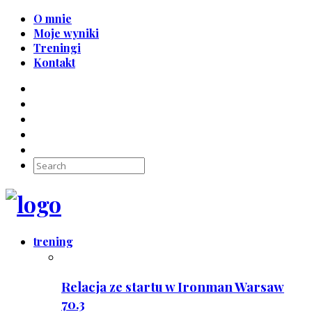
O mnie
Moje wyniki
Treningi
Kontakt
trening
Relacja ze startu w Ironman Warsaw
70.3