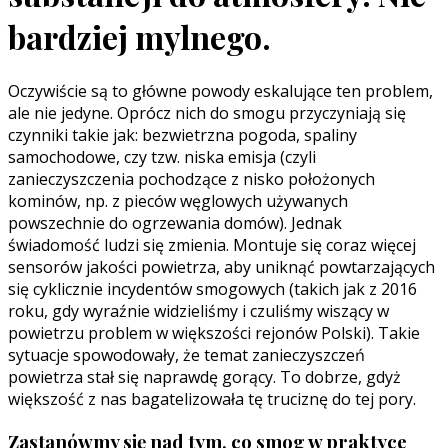
bardziej mylnego.
Oczywiście są to główne powody eskalujące ten problem,
ale nie jedyne. Oprócz nich do smogu przyczyniają się
czynniki takie jak: bezwietrzna pogoda, spaliny
samochodowe, czy tzw. niska emisja (czyli
zanieczyszczenia pochodzące z nisko położonych
kominów, np. z pieców węglowych używanych
powszechnie do ogrzewania domów). Jednak
świadomość ludzi się zmienia. Montuje się coraz więcej
sensorów jakości powietrza, aby uniknąć powtarzających
się cyklicznie incydentów smogowych (takich jak z 2016
roku, gdy wyraźnie widzieliśmy i czuliśmy wiszący w
powietrzu problem w większości rejonów Polski). Takie
sytuacje spowodowały, że temat zanieczyszczeń
powietrza stał się naprawdę gorący. To dobrze, gdyż
większość z nas bagatelizowała tę truciznę do tej pory.
Zastanówmy się nad tym, co smog w praktyce