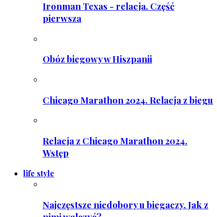
Ironman Texas - relacja. Część
pierwsza
Obóz biegowy w Hiszpanii
Chicago Marathon 2024. Relacja z biegu
Relacja z Chicago Marathon 2024.
Wstęp
life style
Najczęstsze niedobory u biegaczy. Jak z
nimi walczyć?