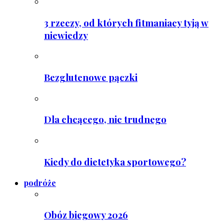
3 rzeczy, od których fitmaniacy tyją w
niewiedzy
Bezglutenowe pączki
Dla chcącego, nic trudnego
Kiedy do dietetyka sportowego?
podróże
Obóz biegowy 2026