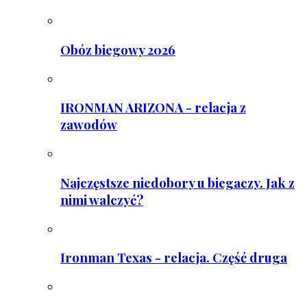
Obóz biegowy 2026
IRONMAN ARIZONA - relacja z
zawodów
Najczęstsze niedobory u biegaczy. Jak z
nimi walczyć?
Ironman Texas - relacja. Część druga