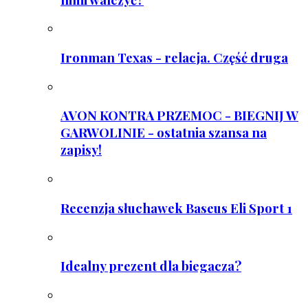
Ironman Texas - relacja. Część druga
AVON KONTRA PRZEMOC - BIEGNIJ W
GARWOLINIE - ostatnia szansa na
zapisy!
Recenzja słuchawek Baseus Eli Sport 1
Idealny prezent dla biegacza?