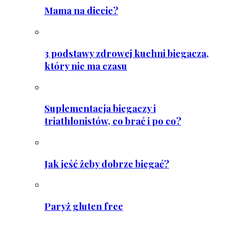
Mama na diecie?
3 podstawy zdrowej kuchni biegacza,
który nie ma czasu
Suplementacja biegaczy i
triathlonistów, co brać i po co?
Jak jeść żeby dobrze biegać?
Paryż gluten free