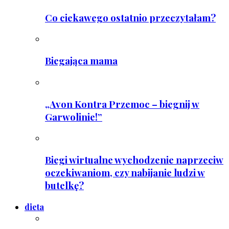
Co ciekawego ostatnio przeczytałam?
Biegająca mama
„Avon Kontra Przemoc – biegnij w
Garwolinie!”
Biegi wirtualne wychodzenie naprzeciw
oczekiwaniom, czy nabijanie ludzi w
butelkę?
dieta