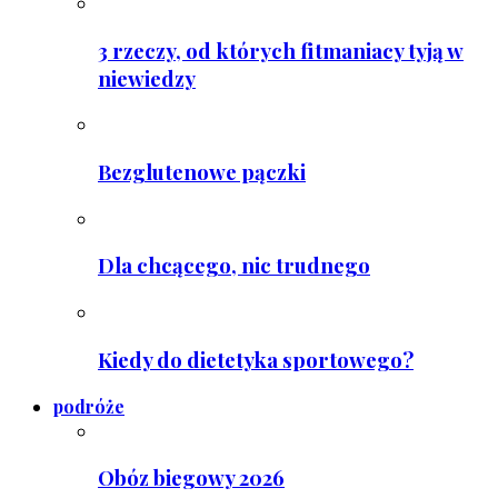
3 rzeczy, od których fitmaniacy tyją w
niewiedzy
Bezglutenowe pączki
Dla chcącego, nic trudnego
Kiedy do dietetyka sportowego?
podróże
Obóz biegowy 2026