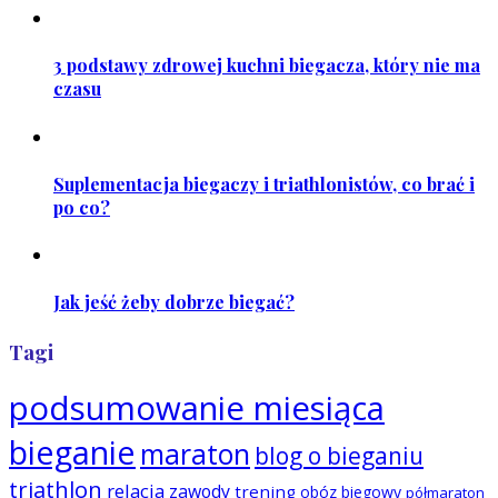
3 podstawy zdrowej kuchni biegacza, który nie ma
czasu
Suplementacja biegaczy i triathlonistów, co brać i
po co?
Jak jeść żeby dobrze biegać?
Tagi
podsumowanie miesiąca
bieganie
maraton
blog o bieganiu
triathlon
relacja
zawody
trening
obóz biegowy
półmaraton