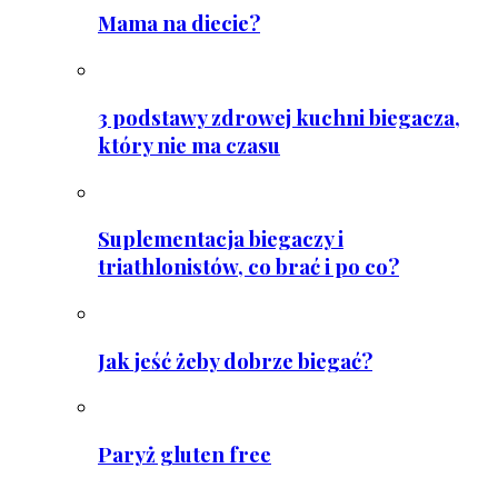
Mama na diecie?
3 podstawy zdrowej kuchni biegacza,
który nie ma czasu
Suplementacja biegaczy i
triathlonistów, co brać i po co?
Jak jeść żeby dobrze biegać?
Paryż gluten free