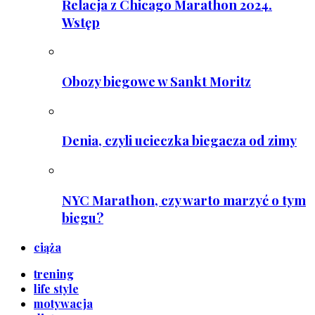
Relacja z Chicago Marathon 2024.
Wstęp
Obozy biegowe w Sankt Moritz
Denia, czyli ucieczka biegacza od zimy
NYC Marathon, czy warto marzyć o tym
biegu?
ciąża
trening
life style
motywacja