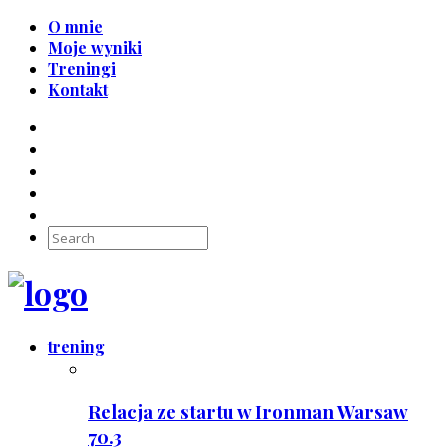
O mnie
Moje wyniki
Treningi
Kontakt
trening
Relacja ze startu w Ironman Warsaw
70.3