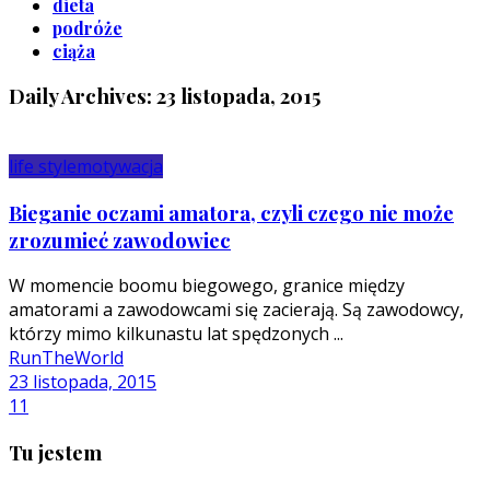
dieta
podróże
ciąża
Daily Archives: 23 listopada, 2015
life style
motywacja
Bieganie oczami amatora, czyli czego nie może
zrozumieć zawodowiec
W momencie boomu biegowego, granice między
amatorami a zawodowcami się zacierają. Są zawodowcy,
którzy mimo kilkunastu lat spędzonych ...
RunTheWorld
23 listopada, 2015
11
Tu jestem