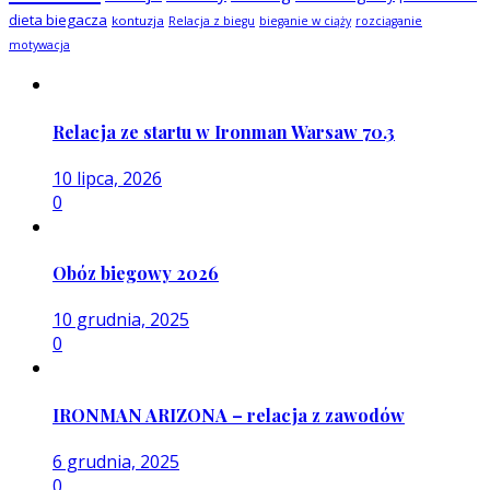
dieta biegacza
kontuzja
Relacja z biegu
bieganie w ciąży
rozciąganie
motywacja
Relacja ze startu w Ironman Warsaw 70.3
10 lipca, 2026
0
Obóz biegowy 2026
10 grudnia, 2025
0
IRONMAN ARIZONA – relacja z zawodów
6 grudnia, 2025
0