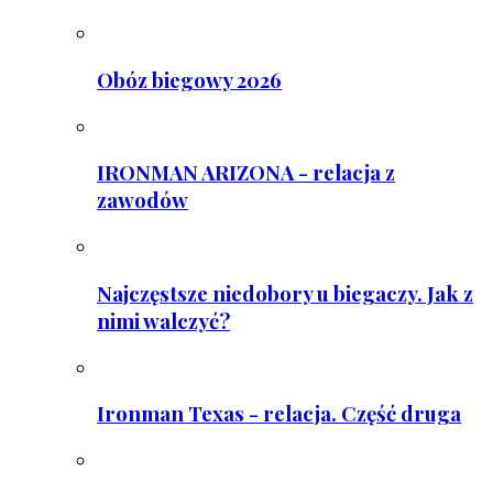
Obóz biegowy 2026
IRONMAN ARIZONA - relacja z
zawodów
Najczęstsze niedobory u biegaczy. Jak z
nimi walczyć?
Ironman Texas - relacja. Część druga