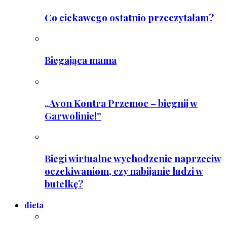
Co ciekawego ostatnio przeczytałam?
Biegająca mama
„Avon Kontra Przemoc – biegnij w
Garwolinie!”
Biegi wirtualne wychodzenie naprzeciw
oczekiwaniom, czy nabijanie ludzi w
butelkę?
dieta