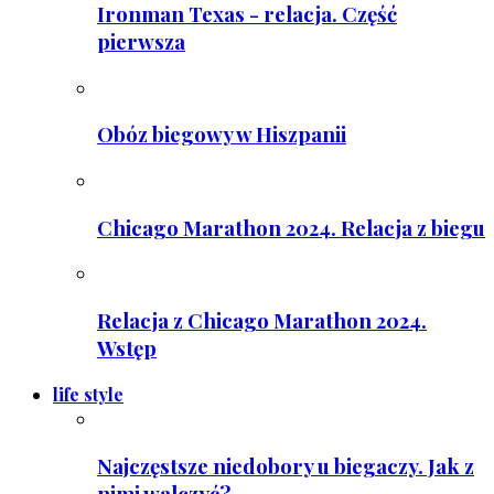
Ironman Texas - relacja. Część
pierwsza
Obóz biegowy w Hiszpanii
Chicago Marathon 2024. Relacja z biegu
Relacja z Chicago Marathon 2024.
Wstęp
life style
Najczęstsze niedobory u biegaczy. Jak z
nimi walczyć?