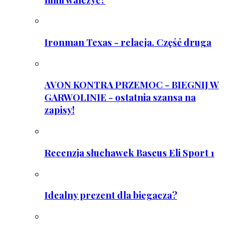
Ironman Texas - relacja. Część druga
AVON KONTRA PRZEMOC - BIEGNIJ W
GARWOLINIE - ostatnia szansa na
zapisy!
Recenzja słuchawek Baseus Eli Sport 1
Idealny prezent dla biegacza?