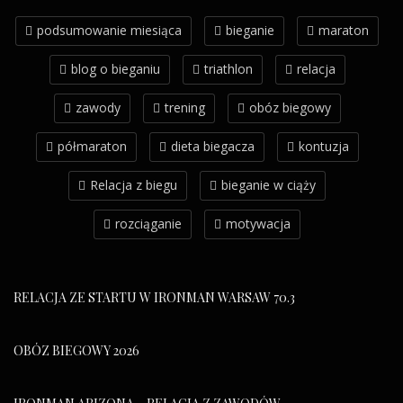
podsumowanie miesiąca
bieganie
maraton
blog o bieganiu
triathlon
relacja
zawody
trening
obóz biegowy
półmaraton
dieta biegacza
kontuzja
Relacja z biegu
bieganie w ciąży
rozciąganie
motywacja
RELACJA ZE STARTU W IRONMAN WARSAW 70.3
OBÓZ BIEGOWY 2026