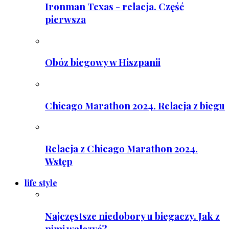
Ironman Texas - relacja. Część
pierwsza
Obóz biegowy w Hiszpanii
Chicago Marathon 2024. Relacja z biegu
Relacja z Chicago Marathon 2024.
Wstęp
life style
Najczęstsze niedobory u biegaczy. Jak z
nimi walczyć?