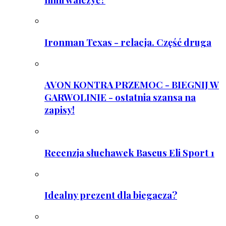
Ironman Texas - relacja. Część druga
AVON KONTRA PRZEMOC - BIEGNIJ W
GARWOLINIE - ostatnia szansa na
zapisy!
Recenzja słuchawek Baseus Eli Sport 1
Idealny prezent dla biegacza?