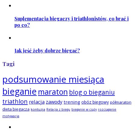
Suplementacja biegaczy i triathlonistów, co brać i
po co?
Jak jeść żeby dobrze biegać?
Tagi
podsumowanie miesiąca
bieganie
maraton
blog o bieganiu
triathlon
relacja
zawody
trening
obóz biegowy
półmaraton
dieta biegacza
kontuzja
Relacja z biegu
bieganie w ciąży
rozciąganie
motywacja