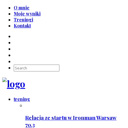
O mnie
Moje wyniki
Treningi
Kontakt
trening
Relacja ze startu w Ironman Warsaw
70.3