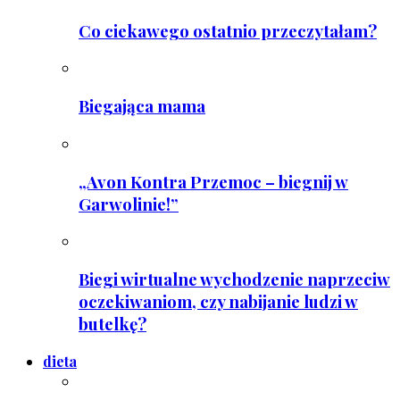
Co ciekawego ostatnio przeczytałam?
Biegająca mama
„Avon Kontra Przemoc – biegnij w
Garwolinie!”
Biegi wirtualne wychodzenie naprzeciw
oczekiwaniom, czy nabijanie ludzi w
butelkę?
dieta