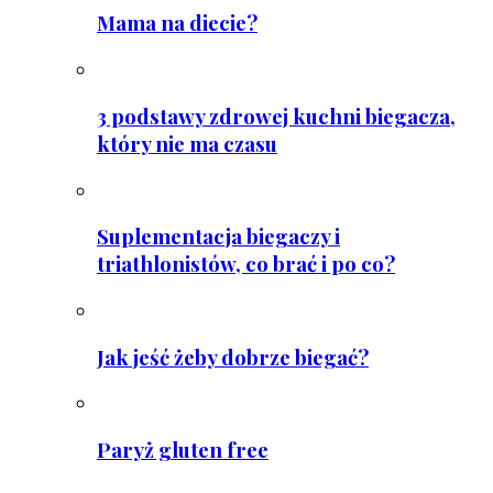
Mama na diecie?
3 podstawy zdrowej kuchni biegacza,
który nie ma czasu
Suplementacja biegaczy i
triathlonistów, co brać i po co?
Jak jeść żeby dobrze biegać?
Paryż gluten free