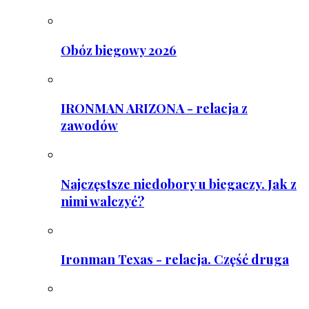
Obóz biegowy 2026
IRONMAN ARIZONA - relacja z
zawodów
Najczęstsze niedobory u biegaczy. Jak z
nimi walczyć?
Ironman Texas - relacja. Część druga