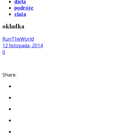
dieta
podróże
ciąża
okladka
RunTheWorld
12 listopada, 2014
0
Share: