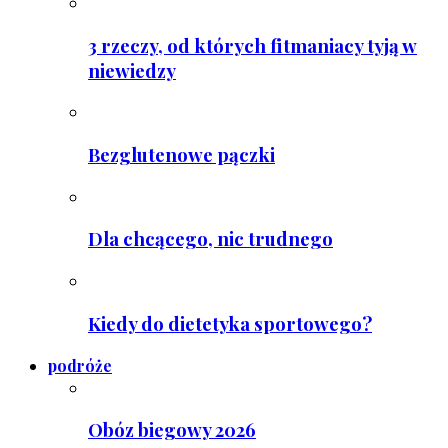
3 rzeczy, od których fitmaniacy tyją w
niewiedzy
Bezglutenowe pączki
Dla chcącego, nic trudnego
Kiedy do dietetyka sportowego?
podróże
Obóz biegowy 2026