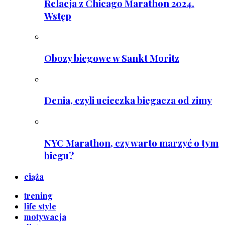
Relacja z Chicago Marathon 2024.
Wstęp
Obozy biegowe w Sankt Moritz
Denia, czyli ucieczka biegacza od zimy
NYC Marathon, czy warto marzyć o tym
biegu?
ciąża
trening
life style
motywacja