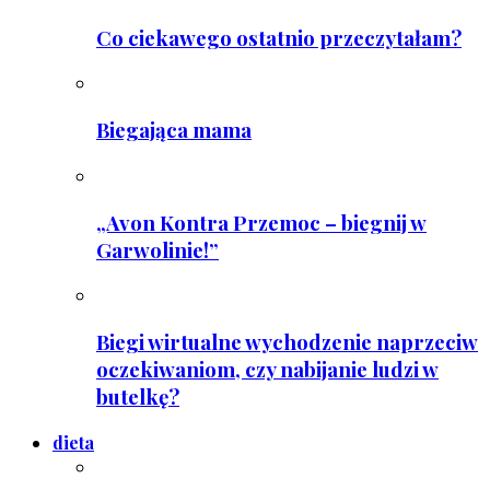
Co ciekawego ostatnio przeczytałam?
Biegająca mama
„Avon Kontra Przemoc – biegnij w
Garwolinie!”
Biegi wirtualne wychodzenie naprzeciw
oczekiwaniom, czy nabijanie ludzi w
butelkę?
dieta