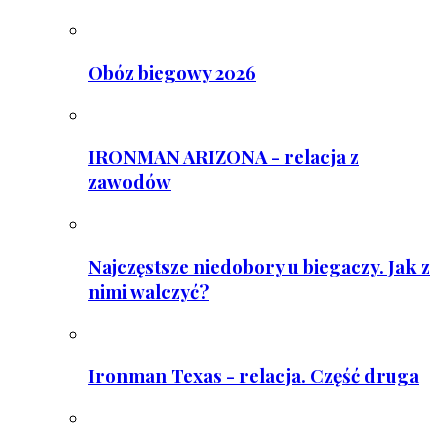
Obóz biegowy 2026
IRONMAN ARIZONA - relacja z
zawodów
Najczęstsze niedobory u biegaczy. Jak z
nimi walczyć?
Ironman Texas - relacja. Część druga