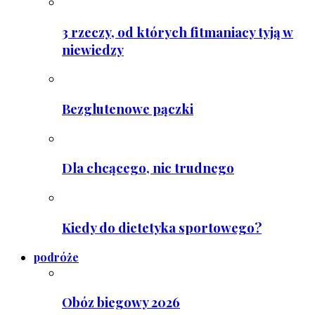
3 rzeczy, od których fitmaniacy tyją w
niewiedzy
Bezglutenowe pączki
Dla chcącego, nic trudnego
Kiedy do dietetyka sportowego?
podróże
Obóz biegowy 2026