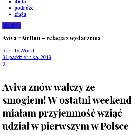
dieta
podróże
ciąża
life style
Aviva #AirRun – relacja z wydarzenia
RunTheWorld
31 października, 2018
0
Aviva znów walczy ze
smogiem! W ostatni weekend
miałam przyjemność wziąć
udział w pierwszym w Polsce