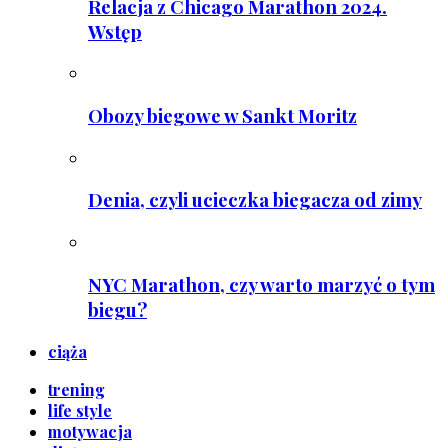
Relacja z Chicago Marathon 2024.
Wstęp
Obozy biegowe w Sankt Moritz
Denia, czyli ucieczka biegacza od zimy
NYC Marathon, czy warto marzyć o tym
biegu?
ciąża
trening
life style
motywacja