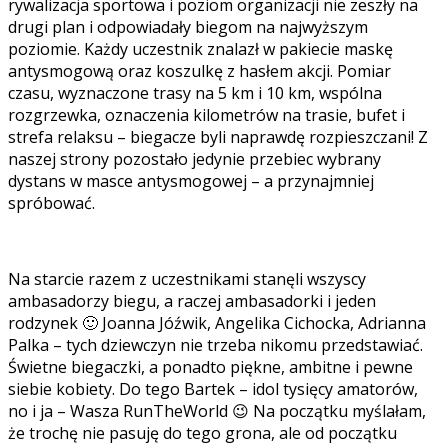
rywalizacja sportowa i poziom organizacji nie zeszły na
drugi plan i odpowiadały biegom na najwyższym
poziomie. Każdy uczestnik znalazł w pakiecie maskę
antysmogową oraz koszulkę z hasłem akcji. Pomiar
czasu, wyznaczone trasy na 5 km i 10 km, wspólna
rozgrzewka, oznaczenia kilometrów na trasie, bufet i
strefa relaksu – biegacze byli naprawdę rozpieszczani! Z
naszej strony pozostało jedynie przebiec wybrany
dystans w masce antysmogowej – a przynajmniej
spróbować.
Na starcie razem z uczestnikami stanęli wszyscy
ambasadorzy biegu, a raczej ambasadorki i jeden
rodzynek 🙂 Joanna Jóźwik, Angelika Cichocka, Adrianna
Palka – tych dziewczyn nie trzeba nikomu przedstawiać.
Świetne biegaczki, a ponadto piękne, ambitne i pewne
siebie kobiety. Do tego Bartek – idol tysięcy amatorów,
no i ja – Wasza RunTheWorld 😉 Na początku myślałam,
że trochę nie pasuję do tego grona, ale od początku