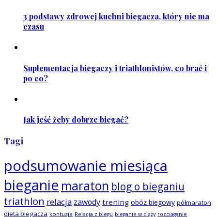
3 podstawy zdrowej kuchni biegacza, który nie ma
czasu
Suplementacja biegaczy i triathlonistów, co brać i
po co?
Jak jeść żeby dobrze biegać?
Tagi
podsumowanie miesiąca
bieganie
maraton
blog o bieganiu
triathlon
relacja
zawody
trening
obóz biegowy
półmaraton
dieta biegacza
kontuzja
Relacja z biegu
bieganie w ciąży
rozciąganie