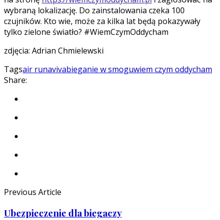
wybraną lokalizację. Do zainstalowania czeka 100
czujników. Kto wie, może za kilka lat będą pokazywały
tylko zielone światło? #WiemCzymOddycham
zdjęcia: Adrian Chmielewski
Tags
air run
aviva
bieganie w smogu
wiem czym oddycham
Share:
Previous Article
Ubezpieczenie dla biegaczy