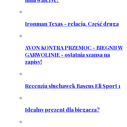
Ironman Texas - relacja. Część druga
AVON KONTRA PRZEMOC - BIEGNIJ W
GARWOLINIE - ostatnia szansa na
zapisy!
Recenzja słuchawek Baseus Eli Sport 1
Idealny prezent dla biegacza?