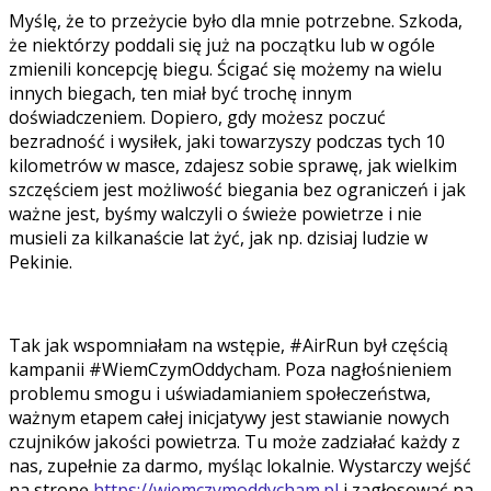
Myślę, że to przeżycie było dla mnie potrzebne. Szkoda,
że niektórzy poddali się już na początku lub w ogóle
zmienili koncepcję biegu. Ścigać się możemy na wielu
innych biegach, ten miał być trochę innym
doświadczeniem. Dopiero, gdy możesz poczuć
bezradność i wysiłek, jaki towarzyszy podczas tych 10
kilometrów w masce, zdajesz sobie sprawę, jak wielkim
szczęściem jest możliwość biegania bez ograniczeń i jak
ważne jest, byśmy walczyli o świeże powietrze i nie
musieli za kilkanaście lat żyć, jak np. dzisiaj ludzie w
Pekinie.
Tak jak wspomniałam na wstępie, #AirRun był częścią
kampanii #WiemCzymOddycham. Poza nagłośnieniem
problemu smogu i uświadamianiem społeczeństwa,
ważnym etapem całej inicjatywy jest stawianie nowych
czujników jakości powietrza. Tu może zadziałać każdy z
nas, zupełnie za darmo, myśląc lokalnie. Wystarczy wejść
na stronę
https://wiemczymoddycham.pl
i zagłosować na