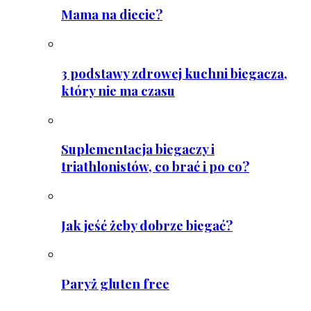
Mama na diecie?
3 podstawy zdrowej kuchni biegacza,
który nie ma czasu
Suplementacja biegaczy i
triathlonistów, co brać i po co?
Jak jeść żeby dobrze biegać?
Paryż gluten free