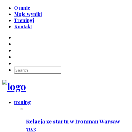
O mnie
Moje wyniki
Treningi
Kontakt
trening
Relacja ze startu w Ironman Warsaw
70.3