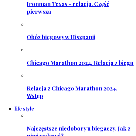
Ironman Texas - relacja. Część
pierwsza
Obóz biegowy w Hiszpanii
Chicago Marathon 2024. Relacja z biegu
Relacja z Chicago Marathon 2024.
Wstęp
life style
Najczęstsze niedobory u biegaczy. Jak z
nimi walczyć?