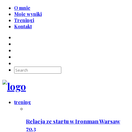
O mnie
Moje wyniki
Treningi
Kontakt
trening
Relacja ze startu w Ironman Warsaw
70.3