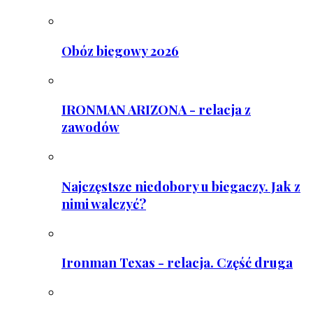
Obóz biegowy 2026
IRONMAN ARIZONA - relacja z
zawodów
Najczęstsze niedobory u biegaczy. Jak z
nimi walczyć?
Ironman Texas - relacja. Część druga