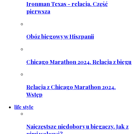
Ironman Texas - relacja. Część
pierwsza
Obóz biegowy w Hiszpanii
Chicago Marathon 2024. Relacja z biegu
Relacja z Chicago Marathon 2024.
Wstęp
life style
Najczęstsze niedobory u biegaczy. Jak z
nimi walczyć?