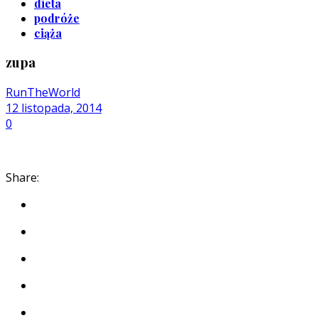
dieta
podróże
ciąża
zupa
RunTheWorld
12 listopada, 2014
0
Share: