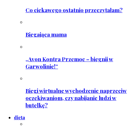
Co ciekawego ostatnio przeczytałam?
Biegająca mama
„Avon Kontra Przemoc – biegnij w
Garwolinie!”
Biegi wirtualne wychodzenie naprzeciw
oczekiwaniom, czy nabijanie ludzi w
butelkę?
dieta