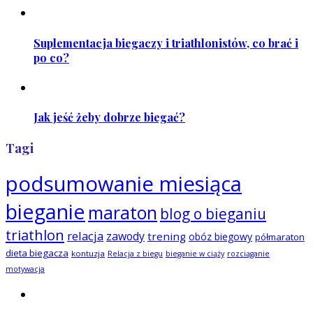
Suplementacja biegaczy i triathlonistów, co brać i
po co?
Jak jeść żeby dobrze biegać?
Tagi
podsumowanie miesiąca
bieganie
maraton
blog o bieganiu
triathlon
relacja
zawody
trening
obóz biegowy
półmaraton
dieta biegacza
kontuzja
Relacja z biegu
bieganie w ciąży
rozciąganie
motywacja