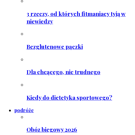
3 rzeczy, od których fitmaniacy tyją w
niewiedzy
Bezglutenowe pączki
Dla chcącego, nic trudnego
Kiedy do dietetyka sportowego?
podróże
Obóz biegowy 2026