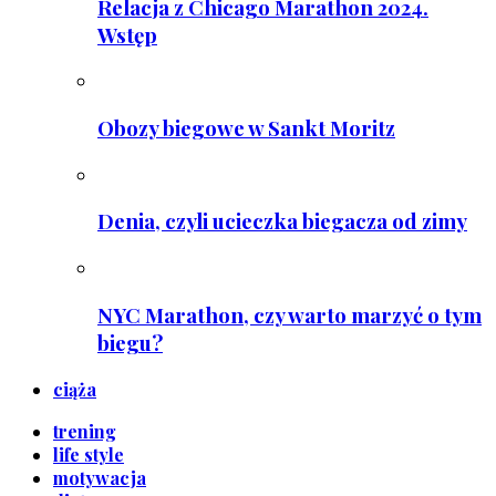
Relacja z Chicago Marathon 2024.
Wstęp
Obozy biegowe w Sankt Moritz
Denia, czyli ucieczka biegacza od zimy
NYC Marathon, czy warto marzyć o tym
biegu?
ciąża
trening
life style
motywacja