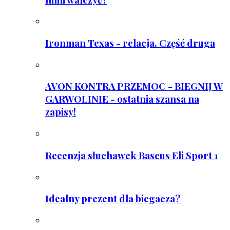
Ironman Texas - relacja. Część druga
AVON KONTRA PRZEMOC - BIEGNIJ W
GARWOLINIE - ostatnia szansa na
zapisy!
Recenzja słuchawek Baseus Eli Sport 1
Idealny prezent dla biegacza?