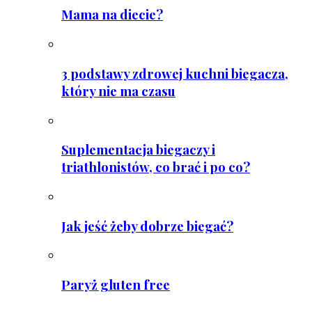
Mama na diecie?
3 podstawy zdrowej kuchni biegacza,
który nie ma czasu
Suplementacja biegaczy i
triathlonistów, co brać i po co?
Jak jeść żeby dobrze biegać?
Paryż gluten free