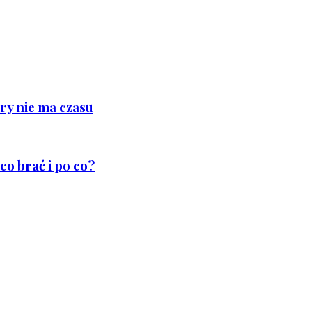
ry nie ma czasu
co brać i po co?