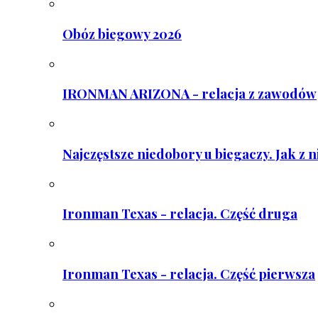
Obóz biegowy 2026
IRONMAN ARIZONA - relacja z zawodów
Najczęstsze niedobory u biegaczy. Jak z 
Ironman Texas - relacja. Część druga
Ironman Texas - relacja. Część pierwsza