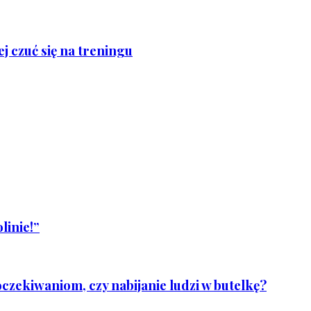
j czuć się na treningu
linie!”
czekiwaniom, czy nabijanie ludzi w butelkę?