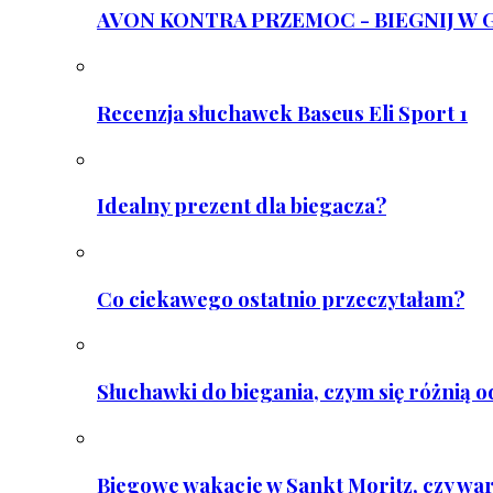
AVON KONTRA PRZEMOC - BIEGNIJ W GAR
Recenzja słuchawek Baseus Eli Sport 1
Idealny prezent dla biegacza?
Co ciekawego ostatnio przeczytałam?
Słuchawki do biegania, czym się różnią 
Biegowe wakacje w Sankt Moritz, czy wa