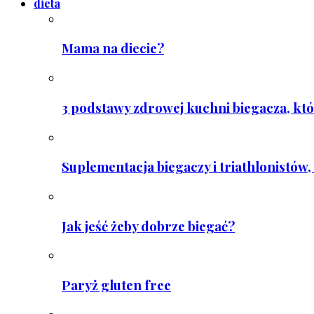
dieta
Mama na diecie?
3 podstawy zdrowej kuchni biegacza, któ
Suplementacja biegaczy i triathlonistów, 
Jak jeść żeby dobrze biegać?
Paryż gluten free