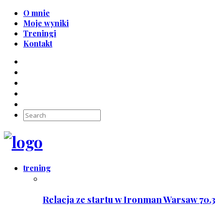
O mnie
Moje wyniki
Treningi
Kontakt
trening
Relacja ze startu w Ironman Warsaw 70.3