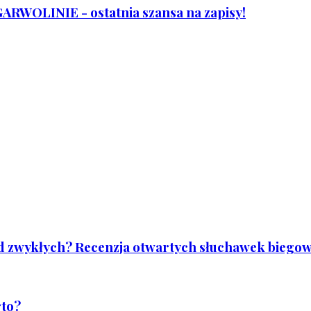
WOLINIE - ostatnia szansa na zapisy!
od zwykłych? Recenzja otwartych słuchawek biegowy
rto?