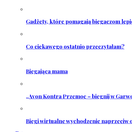
Gadżety, które pomagają biegaczom lepie
Co ciekawego ostatnio przeczytałam?
Biegająca mama
„Avon Kontra Przemoc – biegnij w Garwo
Biegi wirtualne wychodzenie naprzeciw o