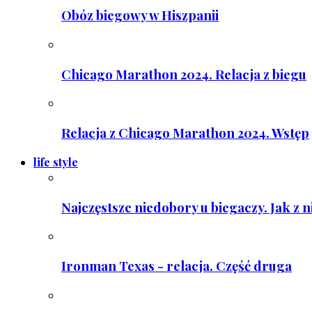
Obóz biegowy w Hiszpanii
Chicago Marathon 2024. Relacja z biegu
Relacja z Chicago Marathon 2024. Wstęp
life style
Najczęstsze niedobory u biegaczy. Jak z 
Ironman Texas - relacja. Część druga