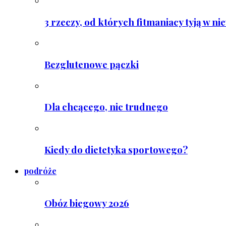
3 rzeczy, od których fitmaniacy tyją w ni
Bezglutenowe pączki
Dla chcącego, nic trudnego
Kiedy do dietetyka sportowego?
podróże
Obóz biegowy 2026