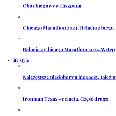
Obóz biegowy w Hiszpanii
Chicago Marathon 2024. Relacja z biegu
Relacja z Chicago Marathon 2024. Wstęp
life style
Najczęstsze niedobory u biegaczy. Jak z 
Ironman Texas - relacja. Część druga