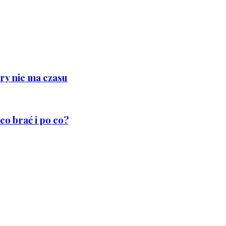
ry nie ma czasu
co brać i po co?