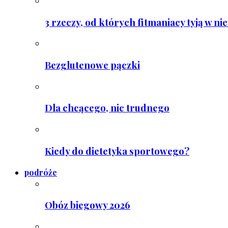
3 rzeczy, od których fitmaniacy tyją w ni
Bezglutenowe pączki
Dla chcącego, nic trudnego
Kiedy do dietetyka sportowego?
podróże
Obóz biegowy 2026