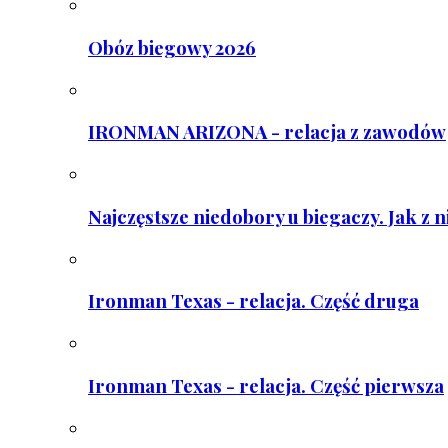
Obóz biegowy 2026
IRONMAN ARIZONA - relacja z zawodów
Najczęstsze niedobory u biegaczy. Jak z 
Ironman Texas - relacja. Część druga
Ironman Texas - relacja. Część pierwsza