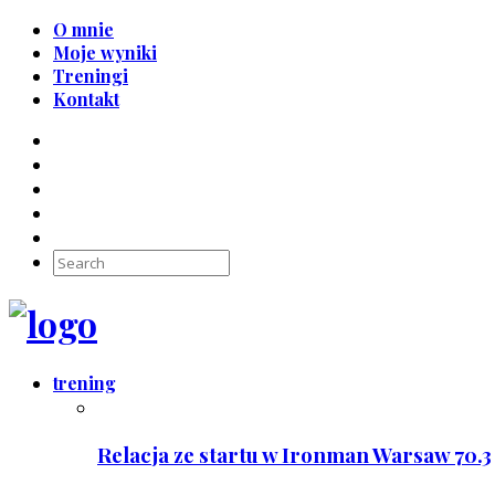
O mnie
Moje wyniki
Treningi
Kontakt
trening
Relacja ze startu w Ironman Warsaw 70.3