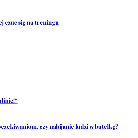
j czuć się na treningu
linie!”
czekiwaniom, czy nabijanie ludzi w butelkę?