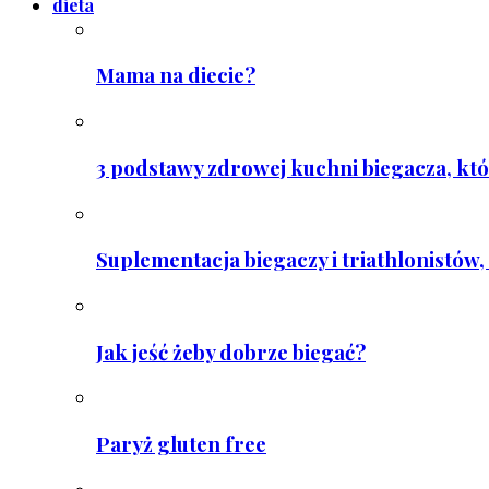
dieta
Mama na diecie?
3 podstawy zdrowej kuchni biegacza, któ
Suplementacja biegaczy i triathlonistów, 
Jak jeść żeby dobrze biegać?
Paryż gluten free