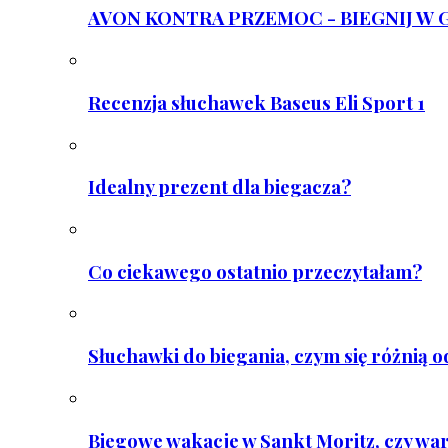
AVON KONTRA PRZEMOC - BIEGNIJ W GAR
Recenzja słuchawek Baseus Eli Sport 1
Idealny prezent dla biegacza?
Co ciekawego ostatnio przeczytałam?
Słuchawki do biegania, czym się różnią 
Biegowe wakacje w Sankt Moritz, czy wa