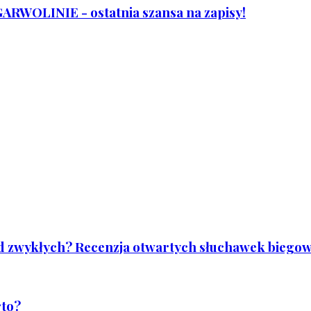
WOLINIE - ostatnia szansa na zapisy!
od zwykłych? Recenzja otwartych słuchawek biegowy
rto?