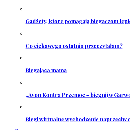
Gadżety, które pomagają biegaczom lepie
Co ciekawego ostatnio przeczytałam?
Biegająca mama
„Avon Kontra Przemoc – biegnij w Garwo
Biegi wirtualne wychodzenie naprzeciw o