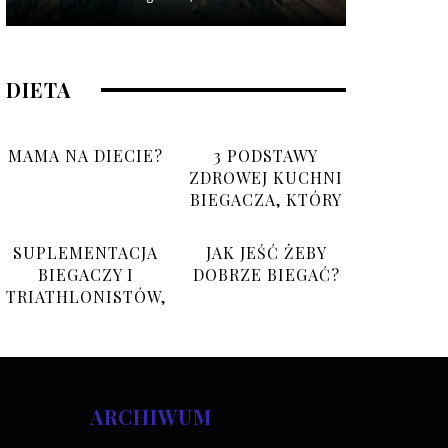
DIETA
MAMA NA DIECIE?
3 PODSTAWY
ZDROWEJ KUCHNI
BIEGACZA, KTÓRY
NIE MA CZASU
SUPLEMENTACJA
JAK JEŚĆ ŻEBY
BIEGACZY I
DOBRZE BIEGAĆ?
TRIATHLONISTÓW,
CO BRAĆ I PO CO?
ARCHIWUM