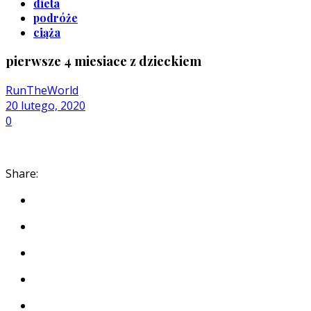
dieta
podróże
ciąża
pierwsze 4 miesiace z dzieckiem
RunTheWorld
20 lutego, 2020
0
Share: