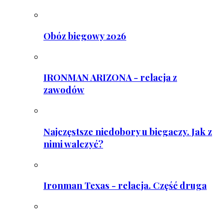
Obóz biegowy 2026
IRONMAN ARIZONA - relacja z
zawodów
Najczęstsze niedobory u biegaczy. Jak z
nimi walczyć?
Ironman Texas - relacja. Część druga