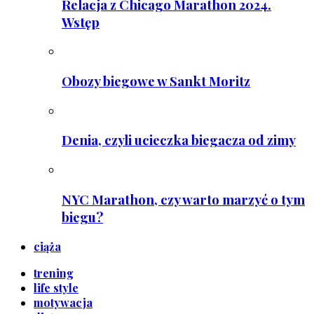
Relacja z Chicago Marathon 2024.
Wstęp
Obozy biegowe w Sankt Moritz
Denia, czyli ucieczka biegacza od zimy
NYC Marathon, czy warto marzyć o tym
biegu?
ciąża
trening
life style
motywacja