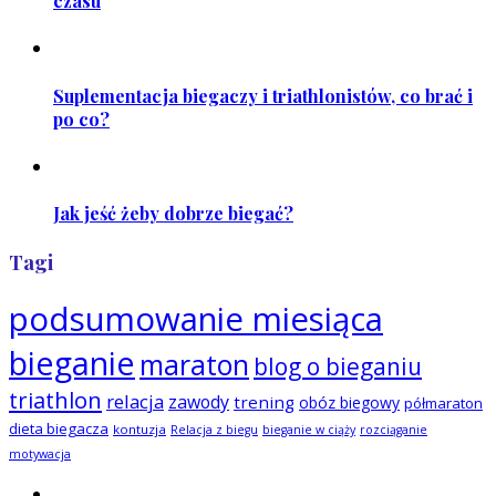
czasu
Suplementacja biegaczy i triathlonistów, co brać i
po co?
Jak jeść żeby dobrze biegać?
Tagi
podsumowanie miesiąca
bieganie
maraton
blog o bieganiu
triathlon
relacja
zawody
trening
obóz biegowy
półmaraton
dieta biegacza
kontuzja
Relacja z biegu
bieganie w ciąży
rozciąganie
motywacja