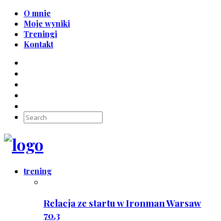
O mnie
Moje wyniki
Treningi
Kontakt
trening
Relacja ze startu w Ironman Warsaw
70.3