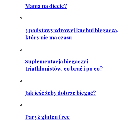
Mama na diecie?
3 podstawy zdrowej kuchni biegacza,
który nie ma czasu
Suplementacja biegaczy i
triathlonistów, co brać i po co?
Jak jeść żeby dobrze biegać?
Paryż gluten free