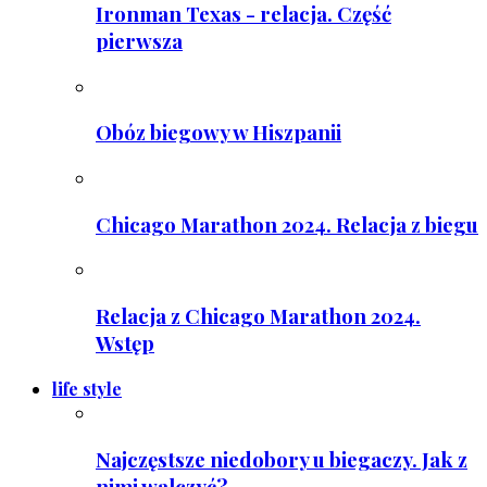
Ironman Texas - relacja. Część
pierwsza
Obóz biegowy w Hiszpanii
Chicago Marathon 2024. Relacja z biegu
Relacja z Chicago Marathon 2024.
Wstęp
life style
Najczęstsze niedobory u biegaczy. Jak z
nimi walczyć?