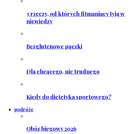
3 rzeczy, od których fitmaniacy tyją w
niewiedzy
Bezglutenowe pączki
Dla chcącego, nic trudnego
Kiedy do dietetyka sportowego?
podróże
Obóz biegowy 2026