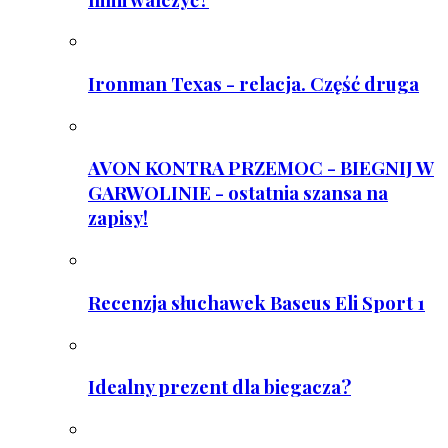
Ironman Texas - relacja. Część druga
AVON KONTRA PRZEMOC - BIEGNIJ W
GARWOLINIE - ostatnia szansa na
zapisy!
Recenzja słuchawek Baseus Eli Sport 1
Idealny prezent dla biegacza?