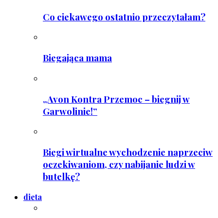
Co ciekawego ostatnio przeczytałam?
Biegająca mama
„Avon Kontra Przemoc – biegnij w
Garwolinie!”
Biegi wirtualne wychodzenie naprzeciw
oczekiwaniom, czy nabijanie ludzi w
butelkę?
dieta