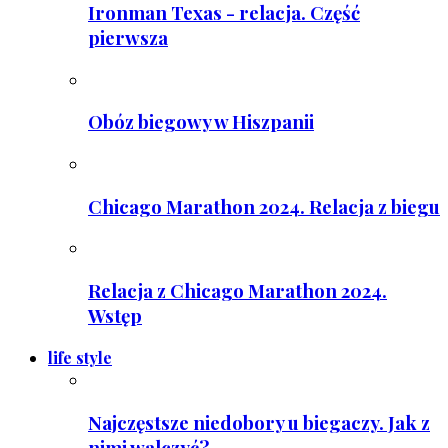
Ironman Texas - relacja. Część
pierwsza
Obóz biegowy w Hiszpanii
Chicago Marathon 2024. Relacja z biegu
Relacja z Chicago Marathon 2024.
Wstęp
life style
Najczęstsze niedobory u biegaczy. Jak z
nimi walczyć?