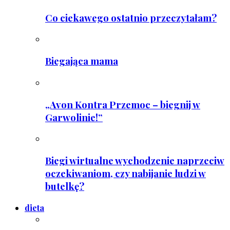
Co ciekawego ostatnio przeczytałam?
Biegająca mama
„Avon Kontra Przemoc – biegnij w
Garwolinie!”
Biegi wirtualne wychodzenie naprzeciw
oczekiwaniom, czy nabijanie ludzi w
butelkę?
dieta