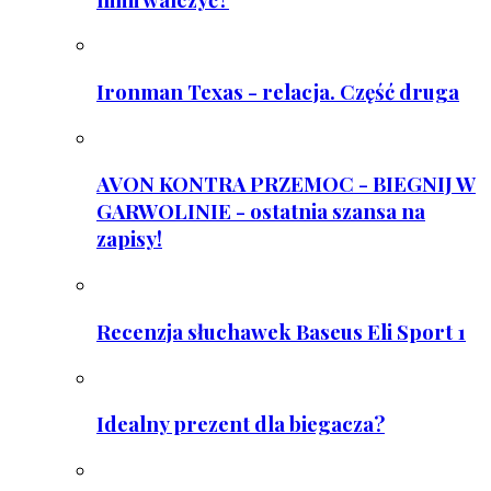
Ironman Texas - relacja. Część druga
AVON KONTRA PRZEMOC - BIEGNIJ W
GARWOLINIE - ostatnia szansa na
zapisy!
Recenzja słuchawek Baseus Eli Sport 1
Idealny prezent dla biegacza?