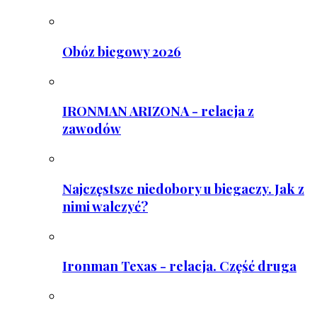
Obóz biegowy 2026
IRONMAN ARIZONA - relacja z
zawodów
Najczęstsze niedobory u biegaczy. Jak z
nimi walczyć?
Ironman Texas - relacja. Część druga