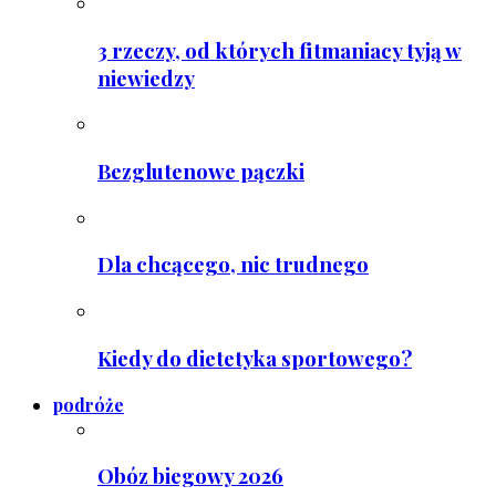
3 rzeczy, od których fitmaniacy tyją w
niewiedzy
Bezglutenowe pączki
Dla chcącego, nic trudnego
Kiedy do dietetyka sportowego?
podróże
Obóz biegowy 2026