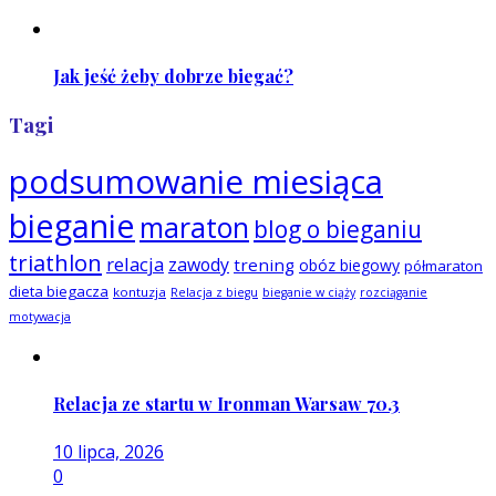
Jak jeść żeby dobrze biegać?
Tagi
podsumowanie miesiąca
bieganie
maraton
blog o bieganiu
triathlon
relacja
zawody
trening
obóz biegowy
półmaraton
dieta biegacza
kontuzja
Relacja z biegu
bieganie w ciąży
rozciąganie
motywacja
Relacja ze startu w Ironman Warsaw 70.3
10 lipca, 2026
0