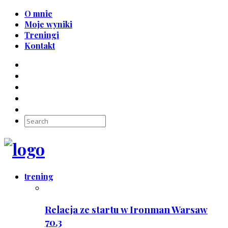
O mnie
Moje wyniki
Treningi
Kontakt
trening
Relacja ze startu w Ironman Warsaw
70.3