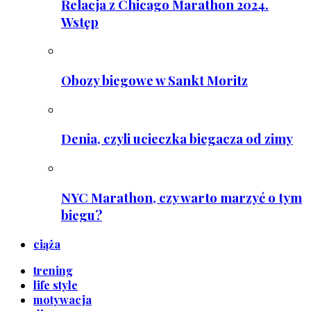
Relacja z Chicago Marathon 2024.
Wstęp
Obozy biegowe w Sankt Moritz
Denia, czyli ucieczka biegacza od zimy
NYC Marathon, czy warto marzyć o tym
biegu?
ciąża
trening
life style
motywacja