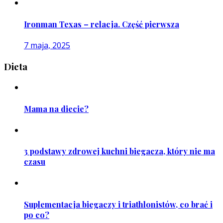
Ironman Texas – relacja. Część pierwsza
7 maja, 2025
Dieta
Mama na diecie?
3 podstawy zdrowej kuchni biegacza, który nie ma
czasu
Suplementacja biegaczy i triathlonistów, co brać i
po co?