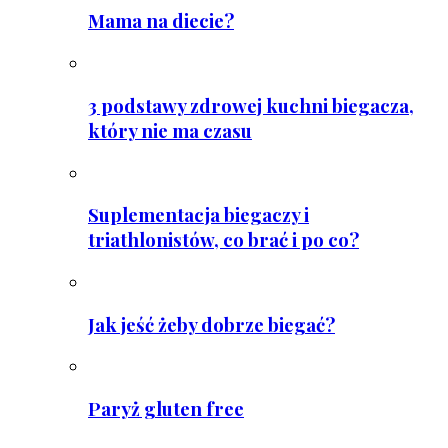
Mama na diecie?
3 podstawy zdrowej kuchni biegacza,
który nie ma czasu
Suplementacja biegaczy i
triathlonistów, co brać i po co?
Jak jeść żeby dobrze biegać?
Paryż gluten free