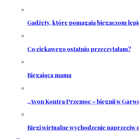
Gadżety, które pomagają biegaczom lepie
Co ciekawego ostatnio przeczytałam?
Biegająca mama
„Avon Kontra Przemoc – biegnij w Garwo
Biegi wirtualne wychodzenie naprzeciw o