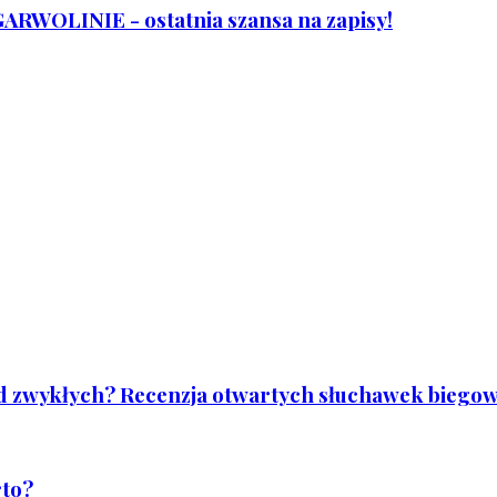
WOLINIE - ostatnia szansa na zapisy!
od zwykłych? Recenzja otwartych słuchawek biegowy
rto?