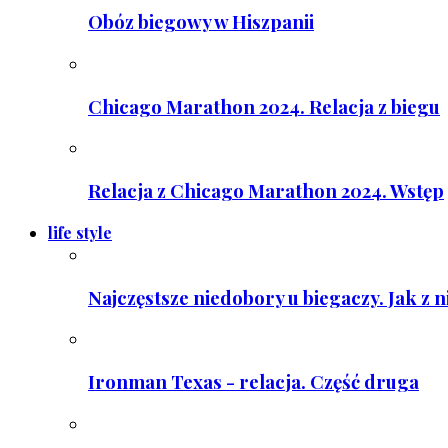
Obóz biegowy w Hiszpanii
Chicago Marathon 2024. Relacja z biegu
Relacja z Chicago Marathon 2024. Wstęp
life style
Najczęstsze niedobory u biegaczy. Jak z 
Ironman Texas - relacja. Część druga