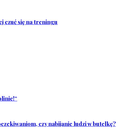
j czuć się na treningu
linie!”
czekiwaniom, czy nabijanie ludzi w butelkę?