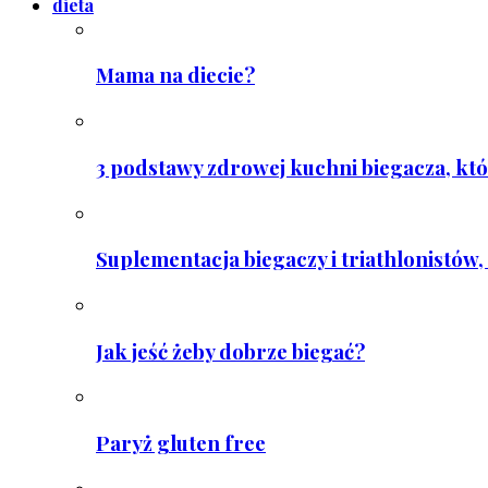
dieta
Mama na diecie?
3 podstawy zdrowej kuchni biegacza, któ
Suplementacja biegaczy i triathlonistów, 
Jak jeść żeby dobrze biegać?
Paryż gluten free