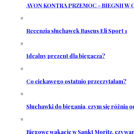
AVON KONTRA PRZEMOC - BIEGNIJ W GAR
Recenzja słuchawek Baseus Eli Sport 1
Idealny prezent dla biegacza?
Co ciekawego ostatnio przeczytałam?
Słuchawki do biegania, czym się różnią 
Biegowe wakacje w Sankt Moritz, czy wa