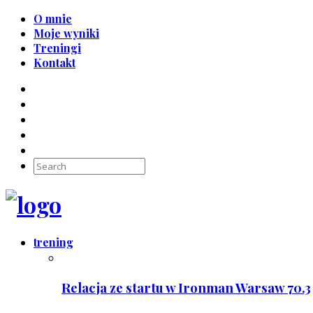
O mnie
Moje wyniki
Treningi
Kontakt
trening
Relacja ze startu w Ironman Warsaw 70.3