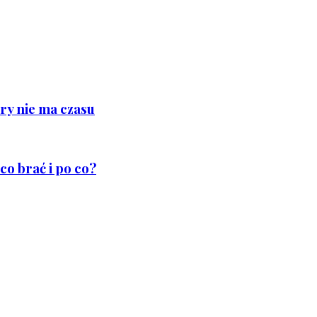
ry nie ma czasu
co brać i po co?