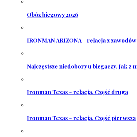
Obóz biegowy 2026
IRONMAN ARIZONA - relacja z zawodów
Najczęstsze niedobory u biegaczy. Jak z 
Ironman Texas - relacja. Część druga
Ironman Texas - relacja. Część pierwsza