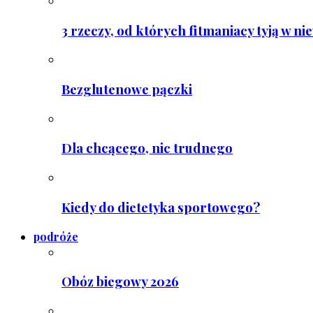
3 rzeczy, od których fitmaniacy tyją w ni
Bezglutenowe pączki
Dla chcącego, nic trudnego
Kiedy do dietetyka sportowego?
podróże
Obóz biegowy 2026