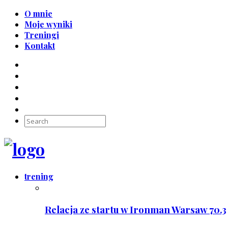
O mnie
Moje wyniki
Treningi
Kontakt
trening
Relacja ze startu w Ironman Warsaw 70.3