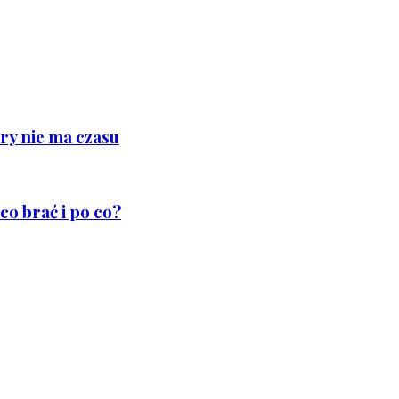
ry nie ma czasu
co brać i po co?