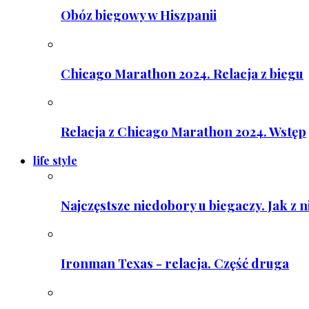
Obóz biegowy w Hiszpanii
Chicago Marathon 2024. Relacja z biegu
Relacja z Chicago Marathon 2024. Wstęp
life style
Najczęstsze niedobory u biegaczy. Jak z 
Ironman Texas - relacja. Część druga