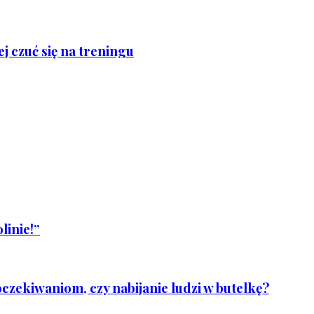
j czuć się na treningu
linie!”
czekiwaniom, czy nabijanie ludzi w butelkę?