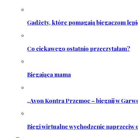
Gadżety, które pomagają biegaczom lepie
Co ciekawego ostatnio przeczytałam?
Biegająca mama
„Avon Kontra Przemoc – biegnij w Garwo
Biegi wirtualne wychodzenie naprzeciw o