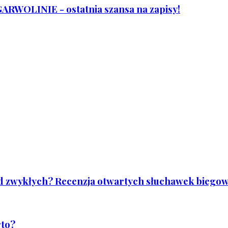
WOLINIE - ostatnia szansa na zapisy!
od zwykłych? Recenzja otwartych słuchawek biegowy
rto?