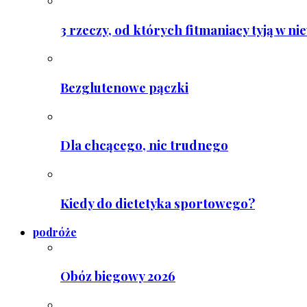
3 rzeczy, od których fitmaniacy tyją w ni
Bezglutenowe pączki
Dla chcącego, nic trudnego
Kiedy do dietetyka sportowego?
podróże
Obóz biegowy 2026