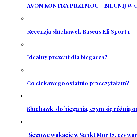
AVON KONTRA PRZEMOC - BIEGNIJ W GAR
Recenzja słuchawek Baseus Eli Sport 1
Idealny prezent dla biegacza?
Co ciekawego ostatnio przeczytałam?
Słuchawki do biegania, czym się różnią 
Biegowe wakacje w Sankt Moritz, czy wa