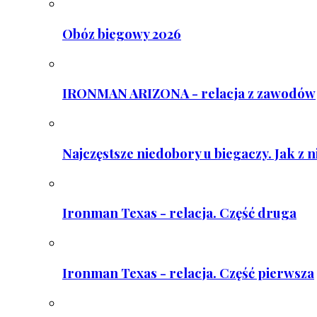
Obóz biegowy 2026
IRONMAN ARIZONA - relacja z zawodów
Najczęstsze niedobory u biegaczy. Jak z 
Ironman Texas - relacja. Część druga
Ironman Texas - relacja. Część pierwsza