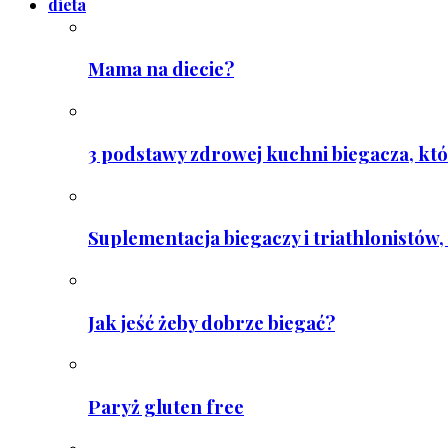
dieta
Mama na diecie?
3 podstawy zdrowej kuchni biegacza, któ
Suplementacja biegaczy i triathlonistów, 
Jak jeść żeby dobrze biegać?
Paryż gluten free