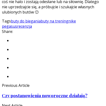
coś nie halo i zostają odesłane lub na siłownię. Dlatego
nie uprzedzajcie się, a próbujcie i szukajcie własnych
ulubionych butów 🙂
Tags
buty do biegania
buty na trening
nike
pegasus
recenzja
Share:
Previous Article
Czy postanowienia noworoczne działają?
Next Article