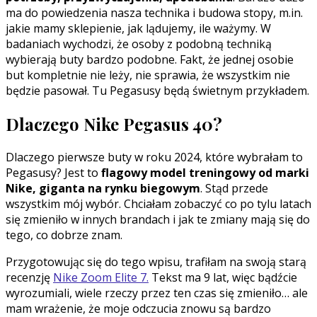
ma do powiedzenia nasza technika i budowa stopy, m.in.
jakie mamy sklepienie, jak lądujemy, ile ważymy. W
badaniach wychodzi, że osoby z podobną techniką
wybierają buty bardzo podobne. Fakt, że jednej osobie
but kompletnie nie leży, nie sprawia, że wszystkim nie
będzie pasował. Tu Pegasusy będą świetnym przykładem.
Dlaczego Nike Pegasus 40?
Dlaczego pierwsze buty w roku 2024, które wybrałam to
Pegasusy? Jest to
flagowy model treningowy od marki
Nike, giganta na rynku biegowym
. Stąd przede
wszystkim mój wybór. Chciałam zobaczyć co po tylu latach
się zmieniło w innych brandach i jak te zmiany mają się do
tego, co dobrze znam.
Przygotowując się do tego wpisu, trafiłam na swoją starą
recenzję
Nike Zoom Elite 7
.
Tekst ma 9 lat, więc bądźcie
wyrozumiali, wiele rzeczy przez ten czas się zmieniło… ale
mam wrażenie, że moje odczucia znowu są bardzo