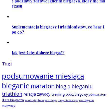
3 podstawy zdrowej kuchni biegacza, który nie ma
czasu
Suplementacja biegaczy i triathlonistów, co brać i
po co?
Jak jeść żeby dobrze biegać?
Tagi
podsumowanie miesiąca
bieganie
maraton
blog o bieganiu
triathlon
relacja
zawody
trening
obóz biegowy
półmaraton
dieta biegacza
kontuzja
Relacja z biegu
bieganie w ciąży
rozciąganie
motywacja