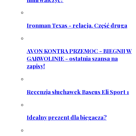
Ironman Texas - relacja. Część druga
AVON KONTRA PRZEMOC - BIEGNIJ W
GARWOLINIE - ostatnia szansa na
zapisy!
Recenzja słuchawek Baseus Eli Sport 1
Idealny prezent dla biegacza?