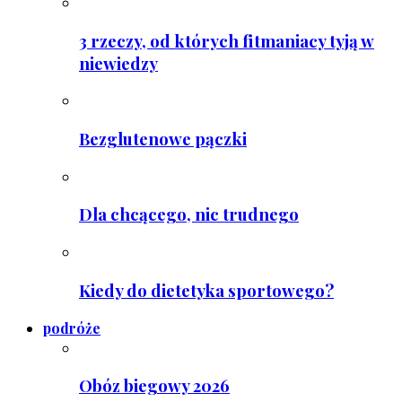
3 rzeczy, od których fitmaniacy tyją w
niewiedzy
Bezglutenowe pączki
Dla chcącego, nic trudnego
Kiedy do dietetyka sportowego?
podróże
Obóz biegowy 2026