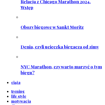
Relacja z Chicago Marathon 2024.
Wstęp
Obozy biegowe w Sankt Moritz
Denia, czyli ucieczka biegacza od zimy
NYC Marathon, czy warto marzyć o tym
biegu?
ciąża
trening
life style
motywacja