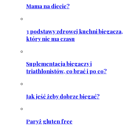
Mama na diecie?
3 podstawy zdrowej kuchni biegacza,
który nie ma czasu
Suplementacja biegaczy i
triathlonistów, co brać i po co?
Jak jeść żeby dobrze biegać?
Paryż gluten free