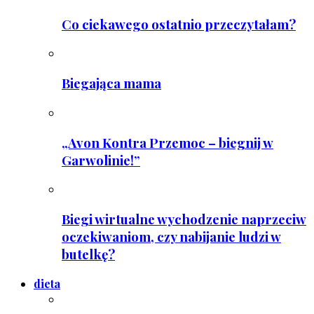
Co ciekawego ostatnio przeczytałam?
Biegająca mama
„Avon Kontra Przemoc – biegnij w
Garwolinie!”
Biegi wirtualne wychodzenie naprzeciw
oczekiwaniom, czy nabijanie ludzi w
butelkę?
dieta