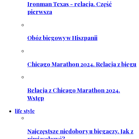
Ironman Texas - relacja. Część
pierwsza
Obóz biegowy w Hiszpanii
Chicago Marathon 2024. Relacja z biegu
Relacja z Chicago Marathon 2024.
Wstęp
life style
Najczęstsze niedobory u biegaczy. Jak z
nimi walczyć?