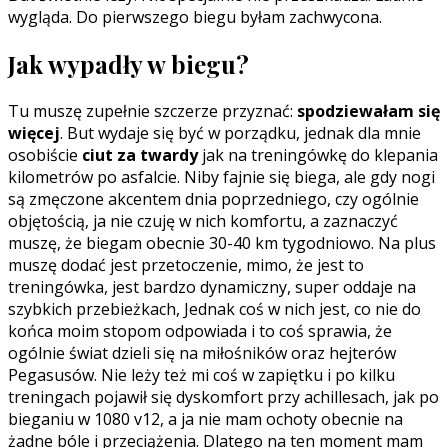
wygląda. Do pierwszego biegu byłam zachwycona.
Jak wypadły w biegu?
Tu muszę zupełnie szczerze przyznać:
spodziewałam się
więcej
. But wydaje się być w porządku, jednak dla mnie
osobiście
ciut za twardy
jak na treningówkę do klepania
kilometrów po asfalcie. Niby fajnie się biega, ale gdy nogi
są zmęczone akcentem dnia poprzedniego, czy ogólnie
objętością, ja nie czuję w nich komfortu, a zaznaczyć
muszę, że biegam obecnie 30-40 km tygodniowo. Na plus
muszę dodać jest przetoczenie, mimo, że jest to
treningówka, jest bardzo dynamiczny, super oddaje na
szybkich przebieżkach, Jednak coś w nich jest, co nie do
końca moim stopom odpowiada i to coś sprawia, że
ogólnie świat dzieli się na miłośników oraz hejterów
Pegasusów. Nie leży też mi coś w zapiętku i po kilku
treningach pojawił się dyskomfort przy achillesach, jak po
bieganiu w 1080 v12, a ja nie mam ochoty obecnie na
żadne bóle i przeciążenia. Dlatego na ten moment mam