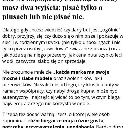
masz dwa wyjścia: pisać tylko o
plusach lub nie pisać nic.
Dlatego gdy chcesz wiedzieć czy dany but jest „ogólnie”
dobry, przyjrzyj się: czy dużo się o nim pisze i pokazuje w
sieci i w codziennym użytku (nie tylko unboxingach i nie
tylko przez osoby „zawodowo” związane z branżą) oraz
jak duże są na niego przeceny. Jak cena buta szybko leci
w dół, zazwyczaj słabo się on sprzedaje.
Nie zrozumcie mnie źle…
każda marka ma swoje
mocne i słabe modele
oraz zwolenników jak i
przeciwników. Niezależnie od tego, czy ktoś ma buty w
ramach współpracy, czy nabył drogą kupna, może być
autentyczny i najczęściej widać to po tym, w czym biega
najwięcej, a z czego nie korzysta w ogóle.
Trzeba też dodać ważną rzecz, o której wiele osób
zapomina –
różni biegacze mają różne gusta,
potrzeby, przyzwyczajenia, upodobania
. Bardzo dużo