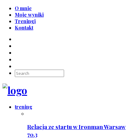
O mnie
Moje wyniki
Treningi
Kontakt
trening
Relacja ze startu w Ironman Warsaw
70.3