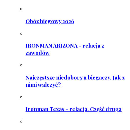
Obóz biegowy 2026
IRONMAN ARIZONA - relacja z
zawodów
Najczęstsze niedobory u biegaczy. Jak z
nimi walczyć?
Ironman Texas - relacja. Część druga