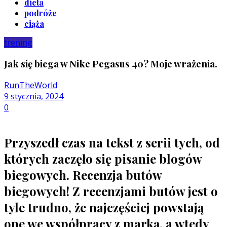
dieta
podróże
ciąża
trening
Jak się biega w Nike Pegasus 40? Moje wrażenia.
RunTheWorld
9 stycznia, 2024
0
Przyszedł czas na tekst z serii tych, od
których zaczęło się pisanie blogów
biegowych. Recenzja butów
biegowych! Z recenzjami butów jest o
tyle trudno, że najczęściej powstają
one we współpracy z marką, a wtedy