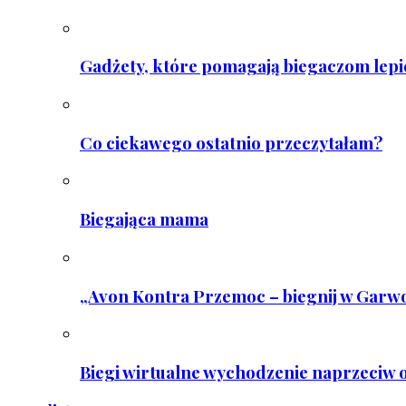
Gadżety, które pomagają biegaczom lepie
Co ciekawego ostatnio przeczytałam?
Biegająca mama
„Avon Kontra Przemoc – biegnij w Garwo
Biegi wirtualne wychodzenie naprzeciw o