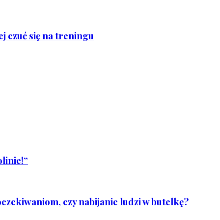
j czuć się na treningu
linie!”
czekiwaniom, czy nabijanie ludzi w butelkę?