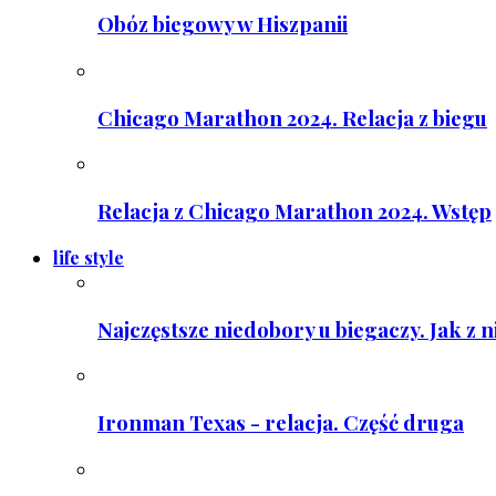
Obóz biegowy w Hiszpanii
Chicago Marathon 2024. Relacja z biegu
Relacja z Chicago Marathon 2024. Wstęp
life style
Najczęstsze niedobory u biegaczy. Jak z 
Ironman Texas - relacja. Część druga