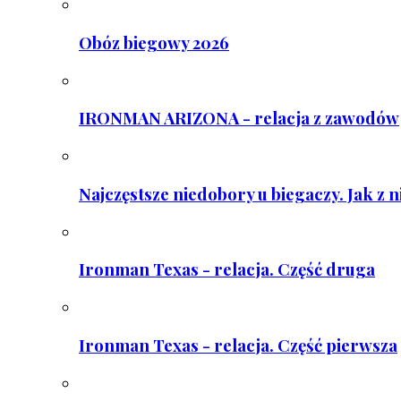
Obóz biegowy 2026
IRONMAN ARIZONA - relacja z zawodów
Najczęstsze niedobory u biegaczy. Jak z 
Ironman Texas - relacja. Część druga
Ironman Texas - relacja. Część pierwsza