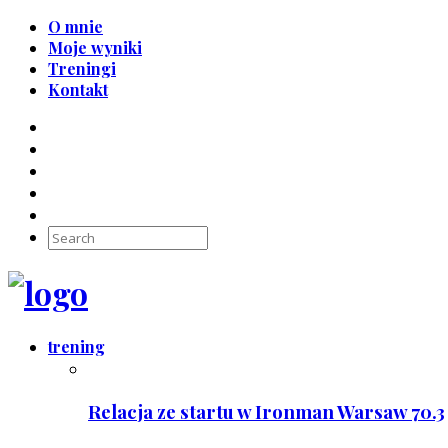
O mnie
Moje wyniki
Treningi
Kontakt
trening
Relacja ze startu w Ironman Warsaw 70.3