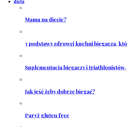
dieta
Mama na diecie?
3 podstawy zdrowej kuchni biegacza, któ
Suplementacja biegaczy i triathlonistów, 
Jak jeść żeby dobrze biegać?
Paryż gluten free