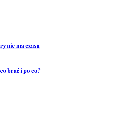
ry nie ma czasu
co brać i po co?