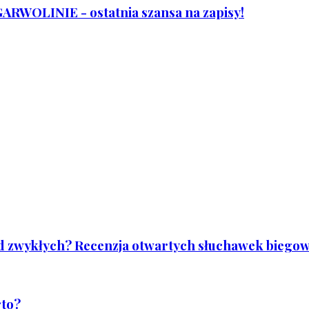
WOLINIE - ostatnia szansa na zapisy!
od zwykłych? Recenzja otwartych słuchawek biegowy
rto?