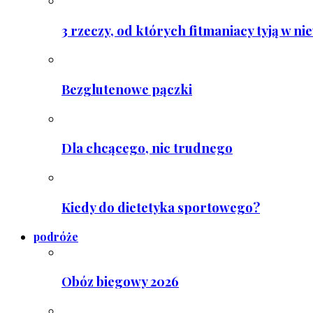
3 rzeczy, od których fitmaniacy tyją w ni
Bezglutenowe pączki
Dla chcącego, nic trudnego
Kiedy do dietetyka sportowego?
podróże
Obóz biegowy 2026