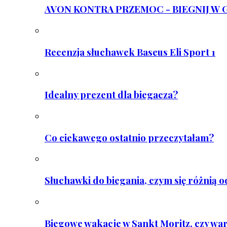
AVON KONTRA PRZEMOC - BIEGNIJ W GAR
Recenzja słuchawek Baseus Eli Sport 1
Idealny prezent dla biegacza?
Co ciekawego ostatnio przeczytałam?
Słuchawki do biegania, czym się różnią 
Biegowe wakacje w Sankt Moritz, czy wa