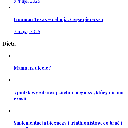
9 maja, 2025
Ironman Texas – relacja. Część pierwsza
7 maja, 2025
Dieta
Mama na diecie?
3 podstawy zdrowej kuchni biegacza, który nie ma
czasu
Suplementacja biegaczy i triathlonistów, co brać i