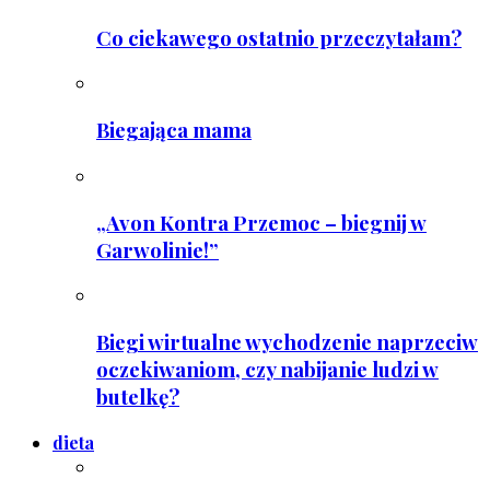
Co ciekawego ostatnio przeczytałam?
Biegająca mama
„Avon Kontra Przemoc – biegnij w
Garwolinie!”
Biegi wirtualne wychodzenie naprzeciw
oczekiwaniom, czy nabijanie ludzi w
butelkę?
dieta