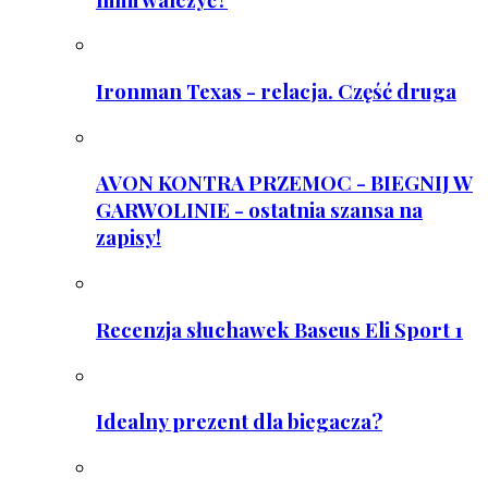
Ironman Texas - relacja. Część druga
AVON KONTRA PRZEMOC - BIEGNIJ W
GARWOLINIE - ostatnia szansa na
zapisy!
Recenzja słuchawek Baseus Eli Sport 1
Idealny prezent dla biegacza?