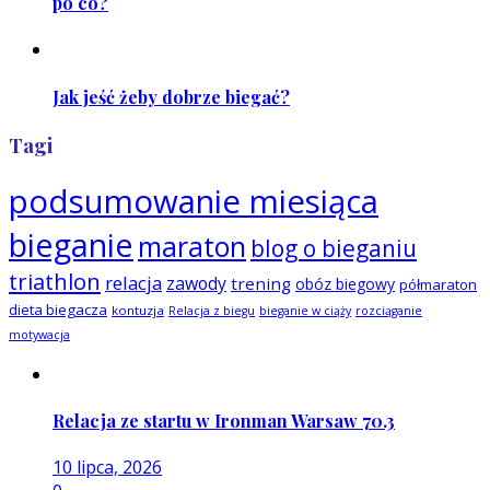
po co?
Jak jeść żeby dobrze biegać?
Tagi
podsumowanie miesiąca
bieganie
maraton
blog o bieganiu
triathlon
relacja
zawody
trening
obóz biegowy
półmaraton
dieta biegacza
kontuzja
Relacja z biegu
bieganie w ciąży
rozciąganie
motywacja
Relacja ze startu w Ironman Warsaw 70.3
10 lipca, 2026