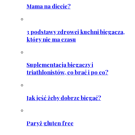
Mama na diecie?
3 podstawy zdrowej kuchni biegacza,
który nie ma czasu
Suplementacja biegaczy i
triathlonistów, co brać i po co?
Jak jeść żeby dobrze biegać?
Paryż gluten free