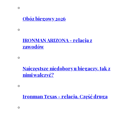
Obóz biegowy 2026
IRONMAN ARIZONA - relacja z
zawodów
Najczęstsze niedobory u biegaczy. Jak z
nimi walczyć?
Ironman Texas - relacja. Część druga