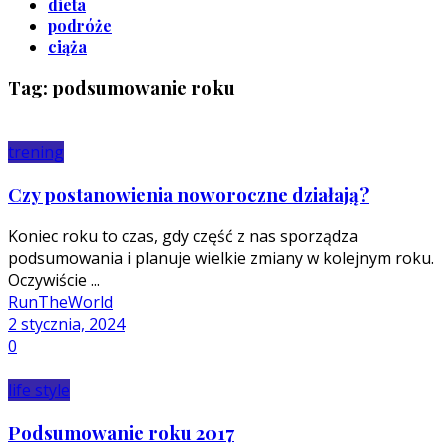
dieta
podróże
ciąża
Tag: podsumowanie roku
trening
Czy postanowienia noworoczne działają?
Koniec roku to czas, gdy część z nas sporządza
podsumowania i planuje wielkie zmiany w kolejnym roku.
Oczywiście ...
RunTheWorld
2 stycznia, 2024
0
life style
Podsumowanie roku 2017