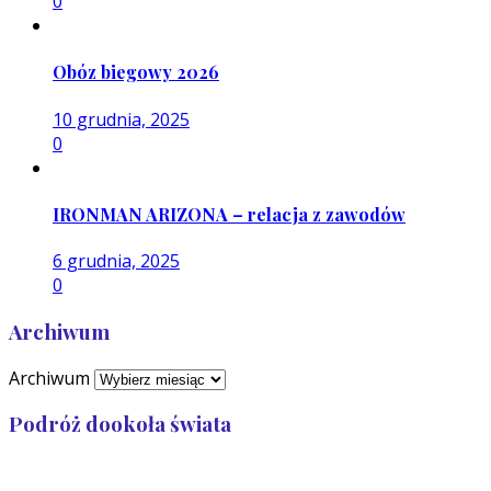
0
Obóz biegowy 2026
10 grudnia, 2025
0
IRONMAN ARIZONA – relacja z zawodów
6 grudnia, 2025
0
Archiwum
Archiwum
Podróż dookoła świata
Przebiegłam: 32 989