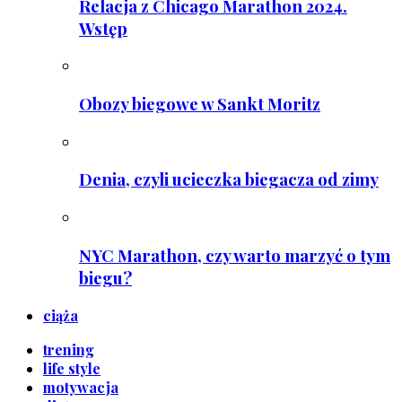
Relacja z Chicago Marathon 2024.
Wstęp
Obozy biegowe w Sankt Moritz
Denia, czyli ucieczka biegacza od zimy
NYC Marathon, czy warto marzyć o tym
biegu?
ciąża
trening
life style
motywacja