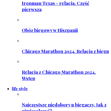
Ironman Texas - relacja. Część
pierwsza
Obóz biegowy w Hiszpanii
Chicago Marathon 2024. Relacja z biegu
Relacja z Chicago Marathon 2024.
Wstęp
life style
Najczęstsze niedobory u biegaczy. Jak z
nimi walczyć?