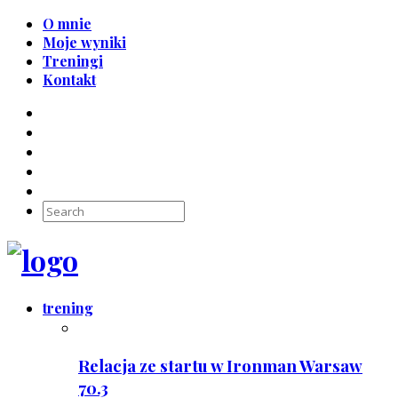
O mnie
Moje wyniki
Treningi
Kontakt
trening
Relacja ze startu w Ironman Warsaw
70.3