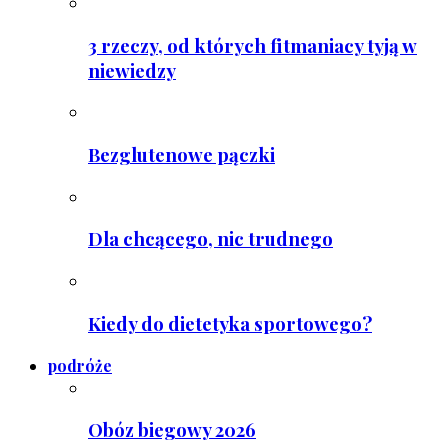
3 rzeczy, od których fitmaniacy tyją w
niewiedzy
Bezglutenowe pączki
Dla chcącego, nic trudnego
Kiedy do dietetyka sportowego?
podróże
Obóz biegowy 2026