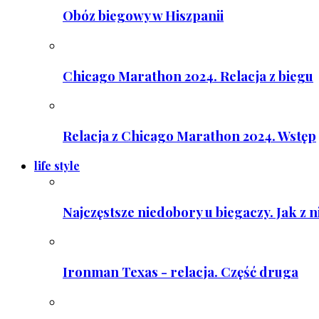
Obóz biegowy w Hiszpanii
Chicago Marathon 2024. Relacja z biegu
Relacja z Chicago Marathon 2024. Wstęp
life style
Najczęstsze niedobory u biegaczy. Jak z 
Ironman Texas - relacja. Część druga