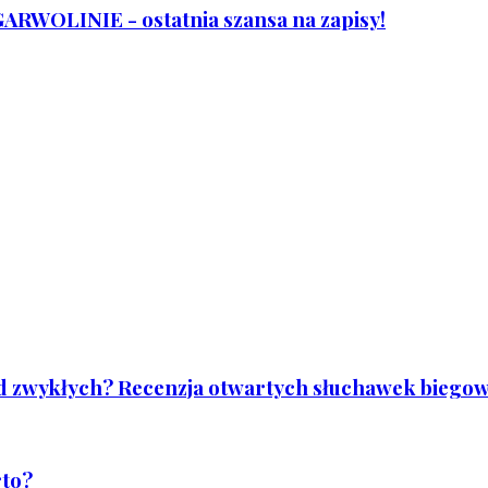
WOLINIE - ostatnia szansa na zapisy!
od zwykłych? Recenzja otwartych słuchawek biegowy
rto?