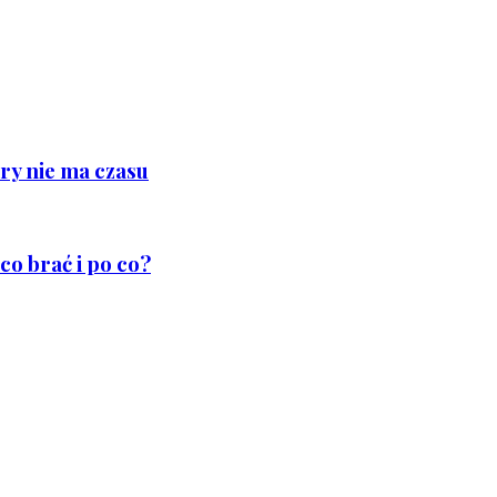
ry nie ma czasu
co brać i po co?