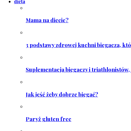
dieta
Mama na diecie?
3 podstawy zdrowej kuchni biegacza, któ
Suplementacja biegaczy i triathlonistów, 
Jak jeść żeby dobrze biegać?
Paryż gluten free