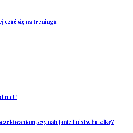
j czuć się na treningu
linie!”
czekiwaniom, czy nabijanie ludzi w butelkę?