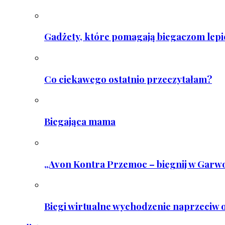
Gadżety, które pomagają biegaczom lepie
Co ciekawego ostatnio przeczytałam?
Biegająca mama
„Avon Kontra Przemoc – biegnij w Garwo
Biegi wirtualne wychodzenie naprzeciw o