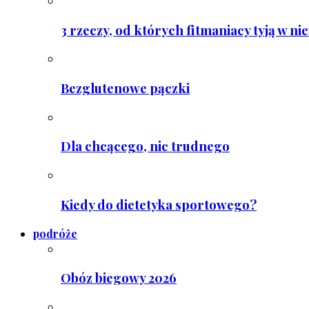
3 rzeczy, od których fitmaniacy tyją w ni
Bezglutenowe pączki
Dla chcącego, nic trudnego
Kiedy do dietetyka sportowego?
podróże
Obóz biegowy 2026