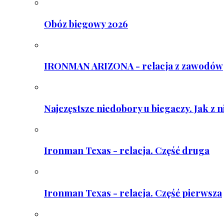
Obóz biegowy 2026
IRONMAN ARIZONA - relacja z zawodów
Najczęstsze niedobory u biegaczy. Jak z 
Ironman Texas - relacja. Część druga
Ironman Texas - relacja. Część pierwsza