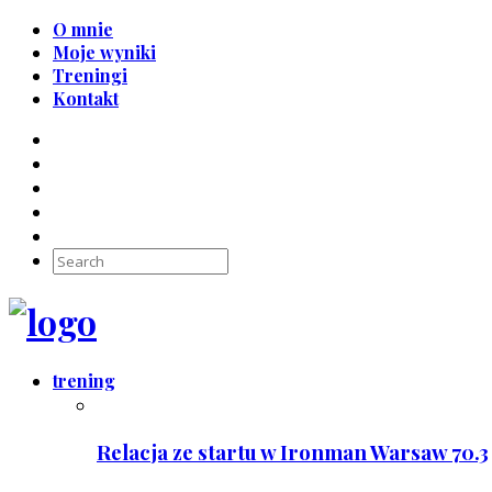
O mnie
Moje wyniki
Treningi
Kontakt
trening
Relacja ze startu w Ironman Warsaw 70.3