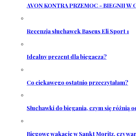
AVON KONTRA PRZEMOC - BIEGNIJ W GAR
Recenzja słuchawek Baseus Eli Sport 1
Idealny prezent dla biegacza?
Co ciekawego ostatnio przeczytałam?
Słuchawki do biegania, czym się różnią 
Biegowe wakacje w Sankt Moritz, czy wa