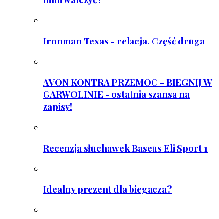
Ironman Texas - relacja. Część druga
AVON KONTRA PRZEMOC - BIEGNIJ W
GARWOLINIE - ostatnia szansa na
zapisy!
Recenzja słuchawek Baseus Eli Sport 1
Idealny prezent dla biegacza?