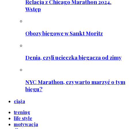
Relacja z Chicago Marathon 2024.
Wstęp
Obozy biegowe w Sankt Moritz
Denia, czyli ucieczka biegacza od zimy
NYC Marathon, czy warto marzyć o tym
biegu?
ciąża
trening
life style
motywacja