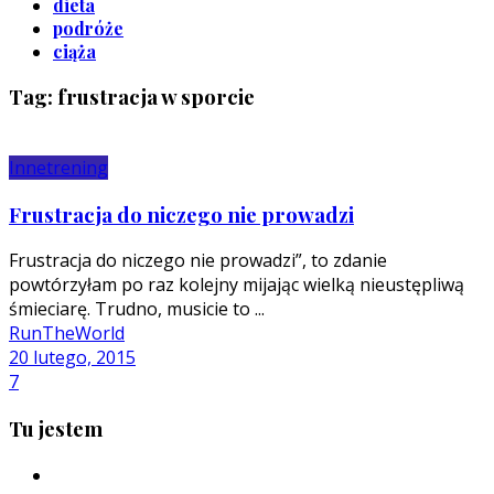
dieta
podróże
ciąża
Tag: frustracja w sporcie
Inne
trening
Frustracja do niczego nie prowadzi
Frustracja do niczego nie prowadzi”, to zdanie
powtórzyłam po raz kolejny mijając wielką nieustępliwą
śmieciarę. Trudno, musicie to ...
RunTheWorld
20 lutego, 2015
7
Tu jestem