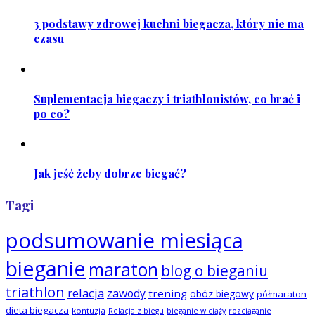
3 podstawy zdrowej kuchni biegacza, który nie ma
czasu
Suplementacja biegaczy i triathlonistów, co brać i
po co?
Jak jeść żeby dobrze biegać?
Tagi
podsumowanie miesiąca
bieganie
maraton
blog o bieganiu
triathlon
relacja
zawody
trening
obóz biegowy
półmaraton
dieta biegacza
kontuzja
Relacja z biegu
bieganie w ciąży
rozciąganie