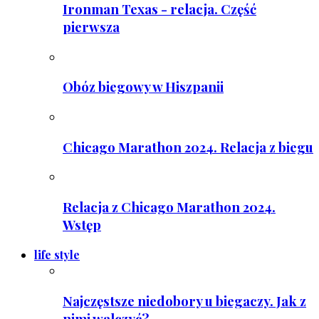
Ironman Texas - relacja. Część
pierwsza
Obóz biegowy w Hiszpanii
Chicago Marathon 2024. Relacja z biegu
Relacja z Chicago Marathon 2024.
Wstęp
life style
Najczęstsze niedobory u biegaczy. Jak z
nimi walczyć?