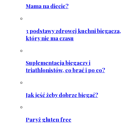
Mama na diecie?
3 podstawy zdrowej kuchni biegacza,
który nie ma czasu
Suplementacja biegaczy i
triathlonistów, co brać i po co?
Jak jeść żeby dobrze biegać?
Paryż gluten free