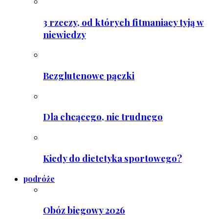
3 rzeczy, od których fitmaniacy tyją w
niewiedzy
Bezglutenowe pączki
Dla chcącego, nic trudnego
Kiedy do dietetyka sportowego?
podróże
Obóz biegowy 2026