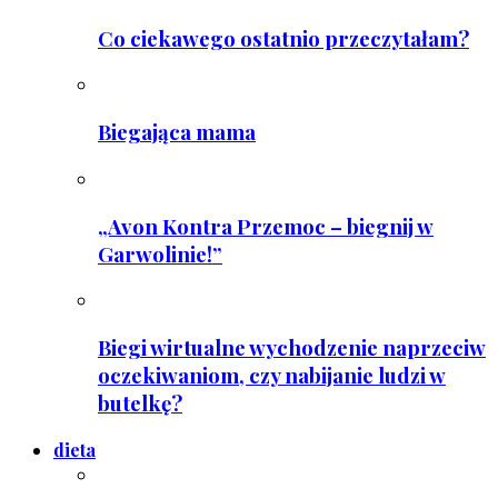
Co ciekawego ostatnio przeczytałam?
Biegająca mama
„Avon Kontra Przemoc – biegnij w
Garwolinie!”
Biegi wirtualne wychodzenie naprzeciw
oczekiwaniom, czy nabijanie ludzi w
butelkę?
dieta