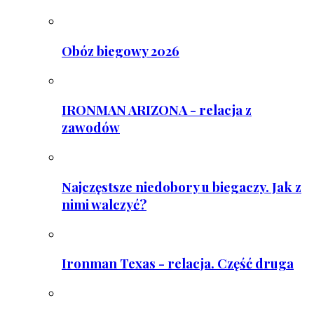
Obóz biegowy 2026
IRONMAN ARIZONA - relacja z
zawodów
Najczęstsze niedobory u biegaczy. Jak z
nimi walczyć?
Ironman Texas - relacja. Część druga