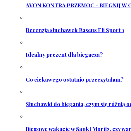
AVON KONTRA PRZEMOC - BIEGNIJ W GAR
Recenzja słuchawek Baseus Eli Sport 1
Idealny prezent dla biegacza?
Co ciekawego ostatnio przeczytałam?
Słuchawki do biegania, czym się różnią 
Biegowe wakacje w Sankt Moritz, czy wa