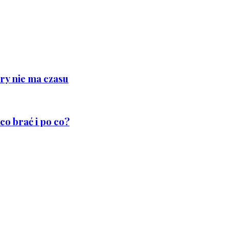
ry nie ma czasu
co brać i po co?