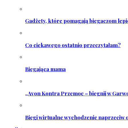
Gadżety, które pomagają biegaczom lepie
Co ciekawego ostatnio przeczytałam?
Biegająca mama
„Avon Kontra Przemoc – biegnij w Garwo
Biegi wirtualne wychodzenie naprzeciw o