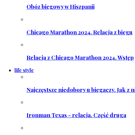
Obóz biegowy w Hiszpanii
Chicago Marathon 2024. Relacja z biegu
Relacja z Chicago Marathon 2024. Wstęp
life style
Najczęstsze niedobory u biegaczy. Jak z 
Ironman Texas - relacja. Część druga