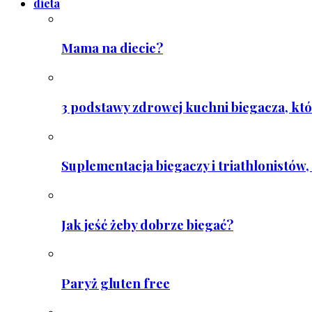
dieta
Mama na diecie?
3 podstawy zdrowej kuchni biegacza, któ
Suplementacja biegaczy i triathlonistów, 
Jak jeść żeby dobrze biegać?
Paryż gluten free