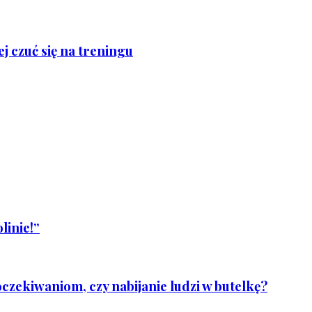
j czuć się na treningu
linie!”
czekiwaniom, czy nabijanie ludzi w butelkę?