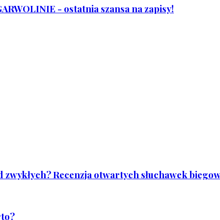
WOLINIE - ostatnia szansa na zapisy!
od zwykłych? Recenzja otwartych słuchawek biegowy
rto?