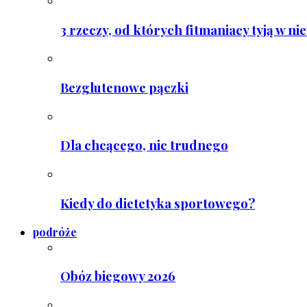
3 rzeczy, od których fitmaniacy tyją w ni
Bezglutenowe pączki
Dla chcącego, nic trudnego
Kiedy do dietetyka sportowego?
podróże
Obóz biegowy 2026