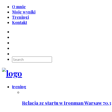
O mnie
Moje wyniki
Treningi
Kontakt
trening
Relacja ze startu w Ironman Warsaw 70.3