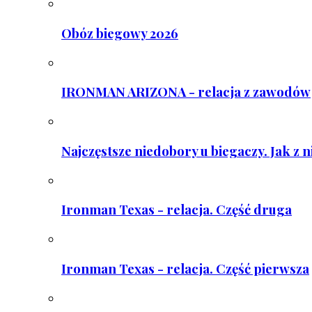
Obóz biegowy 2026
IRONMAN ARIZONA - relacja z zawodów
Najczęstsze niedobory u biegaczy. Jak z 
Ironman Texas - relacja. Część druga
Ironman Texas - relacja. Część pierwsza