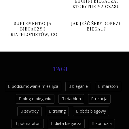
KUCHNI BIEGACZA,
KTÓRY NIE MA CZASU
SUPLEMENTACJA
JAK JEŚĆ ŻEBY DOBRZE
BIEGACZY I
BIEGAĆ?
TRIATHLONISTÓW, CO
BRAĆ I PO CO?
TAGI
podsumowanie miesiąca
bieganie
maraton
blog o bieganiu
triathlon
relacja
zawody
trening
obóz biegowy
półmaraton
dieta biegacza
kontuzja