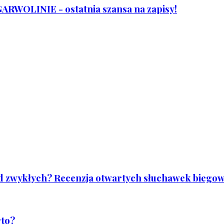
WOLINIE - ostatnia szansa na zapisy!
od zwykłych? Recenzja otwartych słuchawek biegowy
rto?