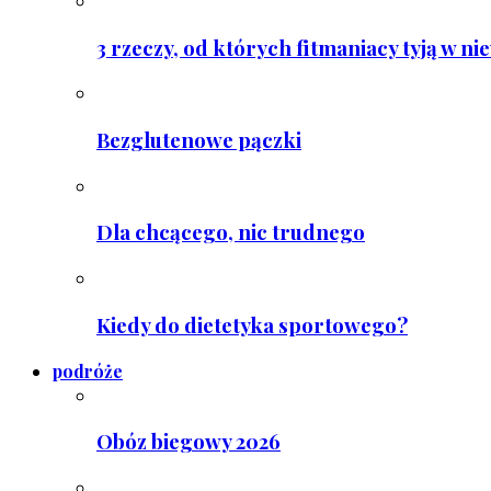
3 rzeczy, od których fitmaniacy tyją w ni
Bezglutenowe pączki
Dla chcącego, nic trudnego
Kiedy do dietetyka sportowego?
podróże
Obóz biegowy 2026