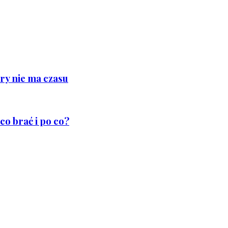
ry nie ma czasu
co brać i po co?