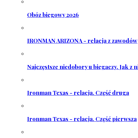
Obóz biegowy 2026
IRONMAN ARIZONA - relacja z zawodów
Najczęstsze niedobory u biegaczy. Jak z 
Ironman Texas - relacja. Część druga
Ironman Texas - relacja. Część pierwsza