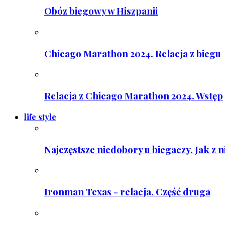
Obóz biegowy w Hiszpanii
Chicago Marathon 2024. Relacja z biegu
Relacja z Chicago Marathon 2024. Wstęp
life style
Najczęstsze niedobory u biegaczy. Jak z 
Ironman Texas - relacja. Część druga