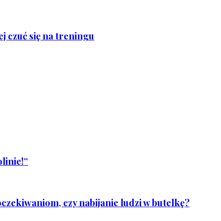
j czuć się na treningu
linie!”
czekiwaniom, czy nabijanie ludzi w butelkę?