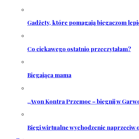
Gadżety, które pomagają biegaczom lepie
Co ciekawego ostatnio przeczytałam?
Biegająca mama
„Avon Kontra Przemoc – biegnij w Garwo
Biegi wirtualne wychodzenie naprzeciw o