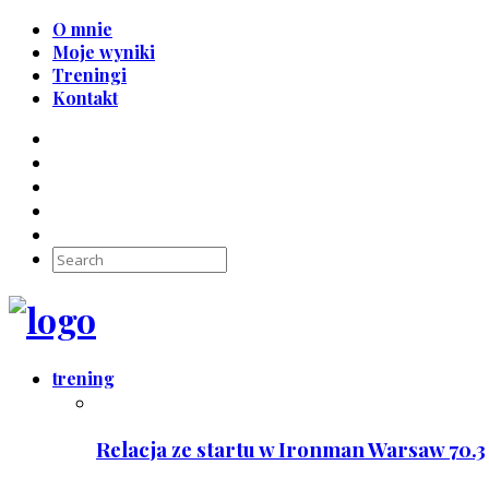
O mnie
Moje wyniki
Treningi
Kontakt
trening
Relacja ze startu w Ironman Warsaw 70.3