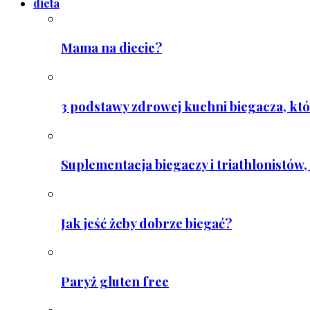
dieta
Mama na diecie?
3 podstawy zdrowej kuchni biegacza, któ
Suplementacja biegaczy i triathlonistów, 
Jak jeść żeby dobrze biegać?
Paryż gluten free