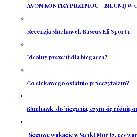
AVON KONTRA PRZEMOC - BIEGNIJ W GAR
Recenzja słuchawek Baseus Eli Sport 1
Idealny prezent dla biegacza?
Co ciekawego ostatnio przeczytałam?
Słuchawki do biegania, czym się różnią 
Biegowe wakacje w Sankt Moritz, czy wa