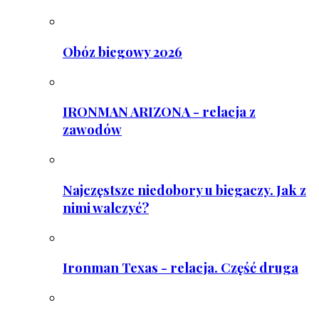
Obóz biegowy 2026
IRONMAN ARIZONA - relacja z
zawodów
Najczęstsze niedobory u biegaczy. Jak z
nimi walczyć?
Ironman Texas - relacja. Część druga