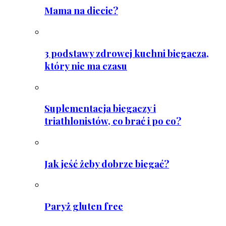
Mama na diecie?
3 podstawy zdrowej kuchni biegacza,
który nie ma czasu
Suplementacja biegaczy i
triathlonistów, co brać i po co?
Jak jeść żeby dobrze biegać?
Paryż gluten free