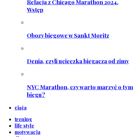
Relacja z Chicago Marathon 2024.
Wstęp
Obozy biegowe w Sankt Moritz
Denia, czyli ucieczka biegacza od zimy
NYC Marathon, czy warto marzyć o tym
biegu?
ciąża
trening
life style
motywacja