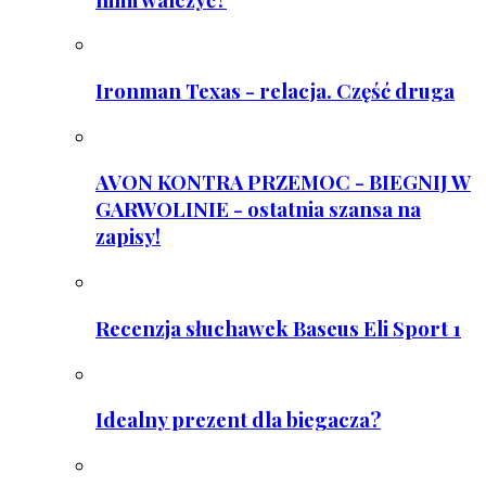
Ironman Texas - relacja. Część druga
AVON KONTRA PRZEMOC - BIEGNIJ W
GARWOLINIE - ostatnia szansa na
zapisy!
Recenzja słuchawek Baseus Eli Sport 1
Idealny prezent dla biegacza?