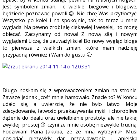
Jest symbolem zmian. Te wielkie, biegowe i blogowe,
będziecie poznawać powoli 😉 Nie chcę Was przytłoczyć!
Wszystko po kolei i na spokojnie, tak to teraz u mnie
wygląda. Na pewno zrobi się ciekawiej i weselej, to mogę
obiecać. Zaczynamy od nowa! Z nową siłą i nowym
wyglądem! Liczę, że zauważyliście! Bo nowy wygląd bloga
to pierwsza z wielkich zmian. które mam nadzieję
przypadną również i Wam do gustu 🙂
Długo nosiłam się z wprowadzeniem zmian na stronie.
Zawsze jednak „coś” mnie hamowało. Znacie to? W końcu
udało się, a uwierzcie, że nie było łatwo. Moje
zdecydowanie, łatwość przekazywania myśli i chorobliwe
dążenie do ideału oraz uwielbienie prostoty, ale nie takiej
zwykłej, prostej 😉 czyni ze mnie osobę niezwykle trudną.
Podziwiam Pana Jakuba, że ze mną wytrzymał. Musi
posiadać niezwykły dar przewidywania i anielską