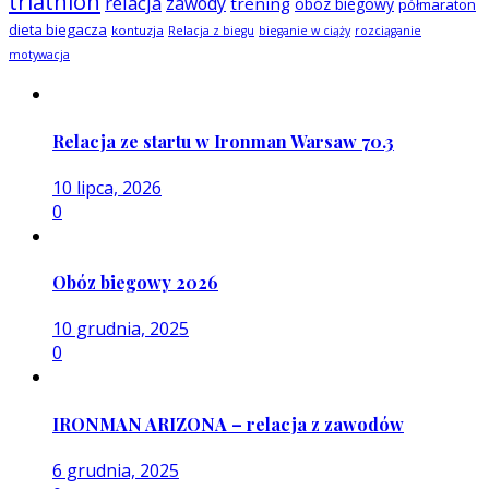
triathlon
relacja
zawody
trening
obóz biegowy
półmaraton
dieta biegacza
kontuzja
Relacja z biegu
bieganie w ciąży
rozciąganie
motywacja
Relacja ze startu w Ironman Warsaw 70.3
10 lipca, 2026
0
Obóz biegowy 2026
10 grudnia, 2025
0
IRONMAN ARIZONA – relacja z zawodów
6 grudnia, 2025