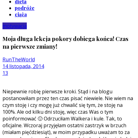
dieta
podróże
ciąża
motywacja
Moja długa lekcja pokory dobiega końca! Czas
na pierwsze zmiany!
RunTheWorld
14 listopada, 2014
13
Niepewnie robię pierwsze kroki. Stąd i na blogu
postanowiłam przez ten czas pisać niewiele. Nie wiem na
czym stoję i czy mogę już chwalić się tym, że stoję na
100%. Ale od kilku dni stoję, więc czas Was o tym
poinformować 🙂 Odrzuciłam Walkera i kule. Tak, to
oficjalne. Wczoraj przyjęłam ostatni zastrzyk w brzuch
(miałam pięćdziesiąt), w moim przypadku uważam to za