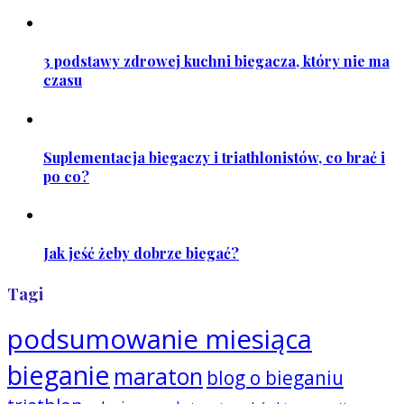
3 podstawy zdrowej kuchni biegacza, który nie ma
czasu
Suplementacja biegaczy i triathlonistów, co brać i
po co?
Jak jeść żeby dobrze biegać?
Tagi
podsumowanie miesiąca
bieganie
maraton
blog o bieganiu