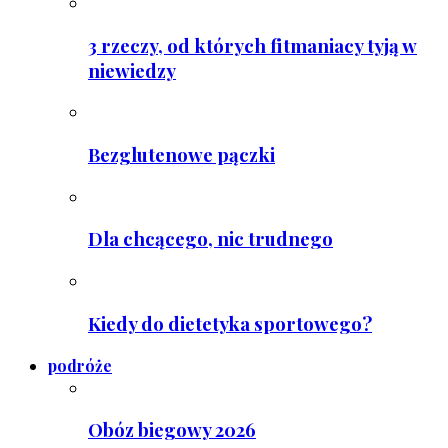
3 rzeczy, od których fitmaniacy tyją w
niewiedzy
Bezglutenowe pączki
Dla chcącego, nic trudnego
Kiedy do dietetyka sportowego?
podróże
Obóz biegowy 2026