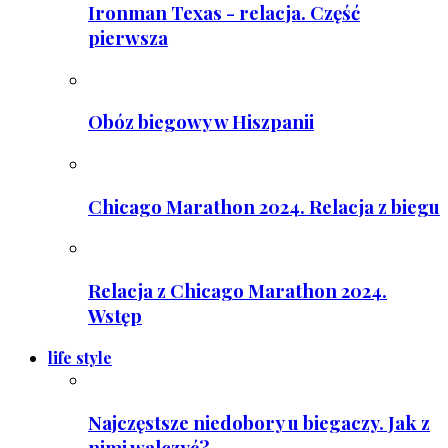
Ironman Texas - relacja. Część
pierwsza
Obóz biegowy w Hiszpanii
Chicago Marathon 2024. Relacja z biegu
Relacja z Chicago Marathon 2024.
Wstęp
life style
Najczęstsze niedobory u biegaczy. Jak z
nimi walczyć?