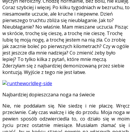
wyczyn heroiczny. Chodzę normalnie, bez bólu, nie kuleję.
Coraz szybciej i więcej. Po kilku tygodniach w bezruchu, to
niesamowite uczucie, ale kruche i niepewne. Dzień
pierwszego truchtu zbliża się nieubłaganie. Jak to?
Nieubłaganie? No właśnie. Mam mieszane uczucia. Pisząc
w skrócie, trochę się cieszę, a trochę nie cieszę. Trochę
lubię tę moją nogę, a trochę jestem na nią zła. Co zrobię
jak zacznie boleć po pierwszych kilometrach? Czy w ogóle
jest jeszcze dla mnie nadzieja? Co zmienić żeby było
lepiej? To tylko kilka z pytań, które mnie męczą.
Zderzyłam się z najbardziej demonizowaną przez siebie
kontuzją. Wyjście z tego nie jest łatwe.
Najbardziej dopieszczana noga na świecie
Nie, nie poddałam się. Nie siedzę i nie płaczę. Wręcz
przeciwnie. Cały czas walczę i idę do przodu. Moja noga w
pewien sposób odzwierciedla to, co działo się w moim
życiu przez ostatnie miesiące. Musiałam złamać się i
upaść, by w końcu stanąć pewnie na własnych nogach.