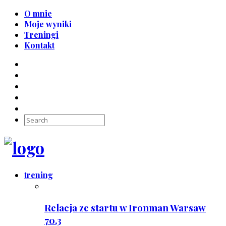
O mnie
Moje wyniki
Treningi
Kontakt
trening
Relacja ze startu w Ironman Warsaw
70.3