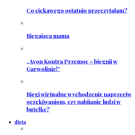
Co ciekawego ostatnio przeczytałam?
Biegająca mama
„Avon Kontra Przemoc – biegnij w
Garwolinie!”
Biegi wirtualne wychodzenie naprzeciw
oczekiwaniom, czy nabijanie ludzi w
butelkę?
dieta