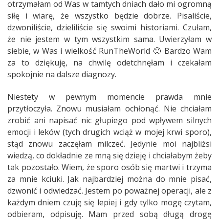
otrzymałam od Was w tamtych dniach dało mi ogromną
siłę i wiarę, że wszystko będzie dobrze. Pisaliście,
dzwoniliście, dzieliliście się swoimi historiami. Czułam,
że nie jestem w tym wszystkim sama. Uwierzyłam w
siebie, w Was i wielkość RunTheWorld 🙂 Bardzo Wam
za to dziękuję, na chwilę odetchnęłam i czekałam
spokojnie na dalsze diagnozy.
Niestety w pewnym momencie prawda mnie
przytłoczyła. Znowu musiałam ochłonąć. Nie chciałam
zrobić ani napisać nic głupiego pod wpływem silnych
emocji i leków (tych drugich wciąż w mojej krwi sporo),
stąd znowu zaczęłam milczeć. Jedynie moi najbliżsi
wiedzą, co dokładnie ze mną się dzieję i chciałabym żeby
tak pozostało. Wiem, że sporo osób się martwi i trzyma
za mnie kciuki. Jak najbardziej można do mnie pisać,
dzwonić i odwiedzać. Jestem po poważnej operacji, ale z
każdym dniem czuję się lepiej i gdy tylko mogę czytam,
odbieram, odpisuję. Mam przed sobą długą drogę