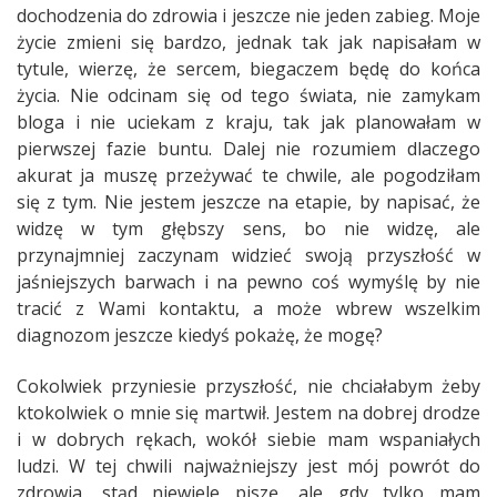
dochodzenia do zdrowia i jeszcze nie jeden zabieg. Moje
życie zmieni się bardzo, jednak tak jak napisałam w
tytule, wierzę, że sercem, biegaczem będę do końca
życia. Nie odcinam się od tego świata, nie zamykam
bloga i nie uciekam z kraju, tak jak planowałam w
pierwszej fazie buntu. Dalej nie rozumiem dlaczego
akurat ja muszę przeżywać te chwile, ale pogodziłam
się z tym. Nie jestem jeszcze na etapie, by napisać, że
widzę w tym głębszy sens, bo nie widzę, ale
przynajmniej zaczynam widzieć swoją przyszłość w
jaśniejszych barwach i na pewno coś wymyślę by nie
tracić z Wami kontaktu, a może wbrew wszelkim
diagnozom jeszcze kiedyś pokażę, że mogę?
Cokolwiek przyniesie przyszłość, nie chciałabym żeby
ktokolwiek o mnie się martwił. Jestem na dobrej drodze
i w dobrych rękach, wokół siebie mam wspaniałych
ludzi. W tej chwili najważniejszy jest mój powrót do
zdrowia, stąd niewiele piszę, ale gdy tylko mam