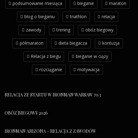
podsumowanie miesiąca
bieganie
maraton
blog o bieganiu
triathlon
relacja
zawody
trening
obóz biegowy
półmaraton
dieta biegacza
kontuzja
Relacja z biegu
bieganie w ciąży
rozciąganie
motywacja
RELACJA ZE STARTU W IRONMAN WARSAW 70.3
OBÓZ BIEGOWY 2026
IRONMAN ARIZONA – RELACJA Z ZAWODÓW