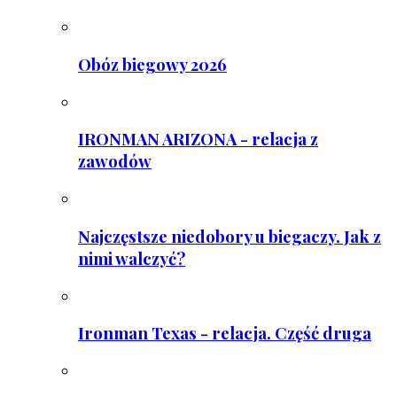
Obóz biegowy 2026
IRONMAN ARIZONA - relacja z
zawodów
Najczęstsze niedobory u biegaczy. Jak z
nimi walczyć?
Ironman Texas - relacja. Część druga