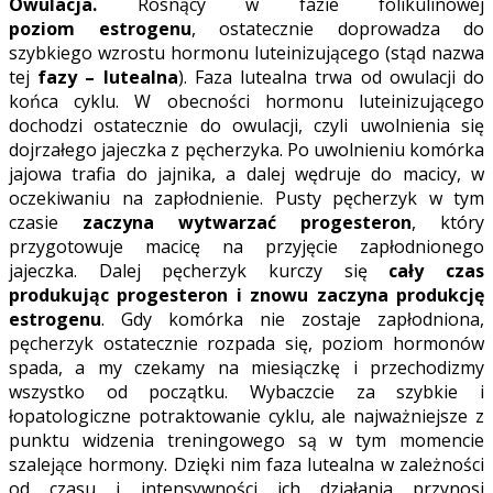
Owulacja.
Rosnący w fazie folikulinowej
poziom estrogenu
, ostatecznie doprowadza do
szybkiego wzrostu hormonu luteinizującego (stąd nazwa
tej
fazy – lutealna
). Faza lutealna trwa od owulacji do
końca cyklu. W obecności hormonu luteinizującego
dochodzi ostatecznie do owulacji, czyli uwolnienia się
dojrzałego jajeczka z pęcherzyka. Po uwolnieniu komórka
jajowa trafia do jajnika, a dalej wędruje do macicy, w
oczekiwaniu na zapłodnienie. Pusty pęcherzyk w tym
czasie
zaczyna wytwarzać progesteron
, który
przygotowuje macicę na przyjęcie zapłodnionego
jajeczka. Dalej pęcherzyk kurczy się
cały czas
produkując progesteron i znowu zaczyna produkcję
estrogenu
. Gdy komórka nie zostaje zapłodniona,
pęcherzyk ostatecznie rozpada się, poziom hormonów
spada, a my czekamy na miesiączkę i przechodizmy
wszystko od początku. Wybaczcie za szybkie i
łopatologiczne potraktowanie cyklu, ale najważniejsze z
punktu widzenia treningowego są w tym momencie
szalejące hormony. Dzięki nim faza lutealna w zależności
od czasu i intensywności ich działania przynosi