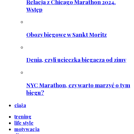
Relacja z Chicago Marathon 2024.
Wstęp
Obozy biegowe w Sankt Moritz
Denia, czyli ucieczka biegacza od zimy
NYC Marathon, czy warto marzyć o tym
biegu?
ciąża
trening
life style
motywacja