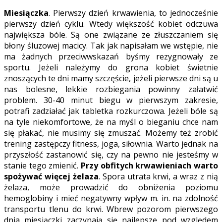
Miesiączka
. Pierwszy dzień krwawienia, to jednocześnie
pierwszy dzień cyklu. Wtedy większość kobiet odczuwa
największa bóle. Są one związane ze złuszczaniem się
błony śluzowej macicy. Tak jak napisałam we wstępie, nie
ma żadnych przeciwwskazań byśmy rezygnowały ze
sportu. Jeżeli należymy do grona kobiet świetnie
znoszących te dni mamy szczęście, jeżeli pierwsze dni są u
nas bolesne, lekkie rozbiegania powinny załatwić
problem. 30-40 minut biegu w pierwszym zakresie,
potrafi zadziałać jak tabletka rozkurczowa. Jeżeli bóle są
na tyle niekomfortowe, że na myśl o bieganiu chce nam
się płakać, nie musimy się zmuszać. Możemy też zrobić
trening zastępczy fitness, joga, siłownia. Warto jednak na
przyszłość zastanowić się, czy na pewno nie jesteśmy w
stanie tego zmienić.
Przy obfitych krwawieniach warto
spożywać więcej żelaza
. Spora utrata krwi, a wraz z nią
żelaza, może prowadzić do obniżenia poziomu
hemoglobiny i mieć negatywny wpływ m. in. na zdolność
transportu tlenu do krwi. Wbrew pozorom pierwszego
dnia miesiączki zaczynają się najlepsze pod względem