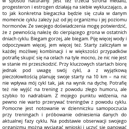
w sposób naturalny. Jest też trzecia strona medalu,
progesteron i estrogen działają na siebie wykluczająco, a
to jak konkretna biegaczka będzie się czuła w danym
momencie cyklu zależy już od jej organizmu i jej poziomu
hormonów. Ze swojego doświadczenia mogę potwierdzić,
że z pewnością należę do cierpiącego grona w ostatnich
dniach cyklu. Biegam gorzej, ale biegam. Piję więcej wody i
odpoczywam więcej, jem więcej też. Starty zaliczyłam w
każdej możliwej kombinacji i w większości przypadków
potrafię skupić się na celach na tyle mocno, że nic nie jest
w stanie mi przeszkodzić. Przy kluczowych startach biorę
jednak pod uwagę swój cykl, a z wyjątkową
pieczołowitością planuję swoje starty na 10 km – na nic
nie wpływa mój cykl tak, jak na wynik na dychę. Potrafię
też nie wyjść na trening z powodu złego humoru, ale
szybko to nadrabiam. Z mojego punktu widzenia, na
pewno nie warto przerywać treningów z powodu cyklu.
Pomocne jest notowanie w dzienniczku samopoczucia
przy treningach i próbowanie odniesienia danych do
aktualnej fazy cyklu. Na podstawie obserwacji swojego
organizmu można wyciągać wnioski i uczyć się panować