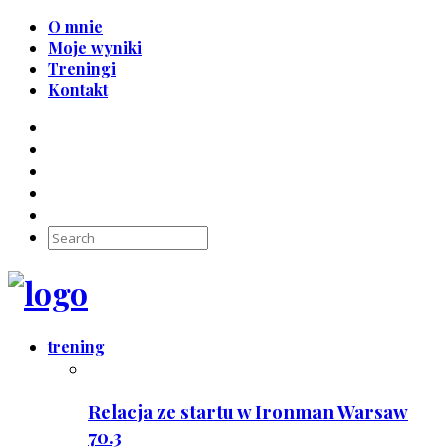
O mnie
Moje wyniki
Treningi
Kontakt
trening
Relacja ze startu w Ironman Warsaw
70.3