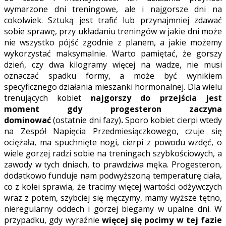
wymarzone dni treningowe, ale i najgorsze dni na
cokolwiek. Sztuką jest trafić lub przynajmniej zdawać
sobie sprawę, przy układaniu treningów w jakie dni może
nie wszystko pójść zgodnie z planem, a jakie możemy
wykorzystać maksymalnie. Warto pamiętać, że gorszy
dzień, czy dwa kilogramy więcej na wadze, nie musi
oznaczać spadku formy, a może być wynikiem
specyficznego działania mieszanki hormonalnej. Dla wielu
trenujących kobiet
najgorszy do przejścia jest
moment gdy progesteron zaczyna
dominować
(ostatnie dni fazy)
.
Sporo kobiet cierpi wtedy
na Zespół Napięcia Przedmiesiączkowego, czuje się
ociężała, ma spuchnięte nogi, cierpi z powodu wzdęć, o
wiele gorzej radzi sobie na treningach szybkościowych, a
zawody w tych dniach, to prawdziwa męka. Progesteron,
dodatkowo funduje nam podwyższoną temperaturę ciała,
co z kolei sprawia, że tracimy więcej wartości odżywczych
wraz z potem, szybciej się męczymy, mamy wyższe tętno,
nieregularny oddech i gorzej biegamy w upalne dni. W
przypadku, gdy wyraźnie
więcej się pocimy w tej fazie