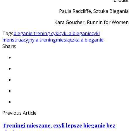
Źródła:
Paula Radcliffe, Sztuka Biegania
Kara Goucher, Runnin for Women
Tags
bieganie trening cykl
cykl a bieganie
cykl
menstruacyjny a trening
miesiączka a bieganie
Share:
Previous Article
Treningi mieszane, czyli lepsze bieganie bez