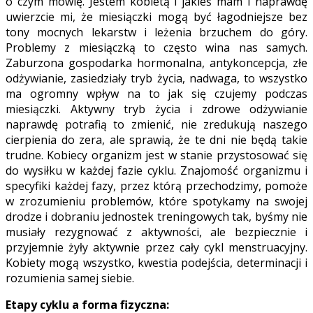
o czym mówię. Jestem kobietą i jakieś mam i naprawdę
uwierzcie mi, że miesiączki mogą być łagodniejsze bez
tony mocnych lekarstw i leżenia brzuchem do góry.
Problemy z miesiączką to często wina nas samych.
Zaburzona gospodarka hormonalna, antykoncepcja, złe
odżywianie, zasiedziały tryb życia, nadwaga, to wszystko
ma ogromny wpływ na to jak się czujemy podczas
miesiączki. Aktywny tryb życia i zdrowe odżywianie
naprawdę potrafią to zmienić, nie zredukują naszego
cierpienia do zera, ale sprawią, że te dni nie będą takie
trudne. Kobiecy organizm jest w stanie przystosować się
do wysiłku w każdej fazie cyklu. Znajomość organizmu i
specyfiki każdej fazy, przez którą przechodzimy, pomoże
w zrozumieniu problemów, które spotykamy na swojej
drodze i dobraniu jednostek treningowych tak, byśmy nie
musiały rezygnować z aktywności, ale bezpiecznie i
przyjemnie żyły aktywnie przez cały cykl menstruacyjny.
Kobiety mogą wszystko, kwestia podejścia, determinacji i
rozumienia samej siebie.
Etapy cyklu a forma fizyczna: