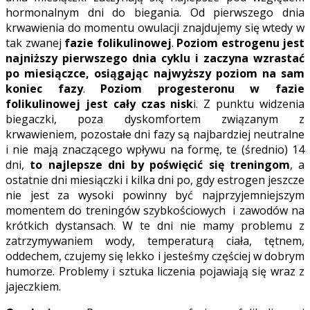
hormonalnym dni do biegania. Od pierwszego dnia
krwawienia do momentu owulacji znajdujemy się wtedy w
tak zwanej
fazie folikulinowej
.
Poziom estrogenu jest
najniższy pierwszego dnia cyklu i zaczyna wzrastać
po miesiączce, osiągając najwyższy poziom na sam
koniec fazy
.
Poziom progesteronu w fazie
folikulinowej jest cały czas nisk
i. Z punktu widzenia
biegaczki, poza dyskomfortem związanym z
krwawieniem, pozostałe dni fazy są najbardziej neutralne
i nie mają znaczącego wpływu na formę, te (średnio) 14
dni,
to najlepsze dni by poświęcić się treningom
, a
ostatnie dni miesiączki i kilka dni po, gdy estrogen jeszcze
nie jest za wysoki powinny być najprzyjemniejszym
momentem do treningów szybkościowych i zawodów na
krótkich dystansach. W te dni nie mamy problemu z
zatrzymywaniem wody, temperaturą ciała, tętnem,
oddechem, czujemy się lekko i jesteśmy częściej w dobrym
humorze. Problemy i sztuka liczenia pojawiają się wraz z
jajeczkiem.