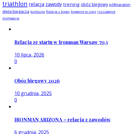
triathlon
relacja
zawody
trening
obóz biegowy
półmaraton
dieta biegacza
kontuzja
Relacja z biegu
bieganie w ciąży
rozciąganie
motywacja
Relacja ze startu w Ironman Warsaw 70.3
10 lipca, 2026
0
Obóz biegowy 2026
10 grudnia, 2025
0
IRONMAN ARIZONA – relacja z zawodów
6 grudnia, 2025