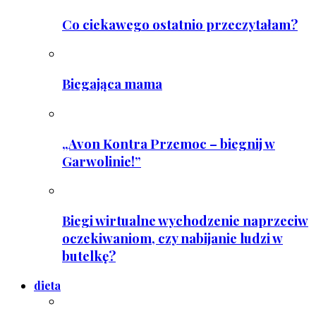
Co ciekawego ostatnio przeczytałam?
Biegająca mama
„Avon Kontra Przemoc – biegnij w
Garwolinie!”
Biegi wirtualne wychodzenie naprzeciw
oczekiwaniom, czy nabijanie ludzi w
butelkę?
dieta