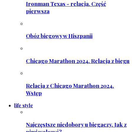
Ironman Texas - relacja. Część
pierwsza
Obóz biegowy w Hiszpanii
Chicago Marathon 2024. Relacja z biegu
Relacja z Chicago Marathon 2024.
Wstęp
life style
Najczęstsze niedobory u biegaczy. Jak z
nimi walczyć?