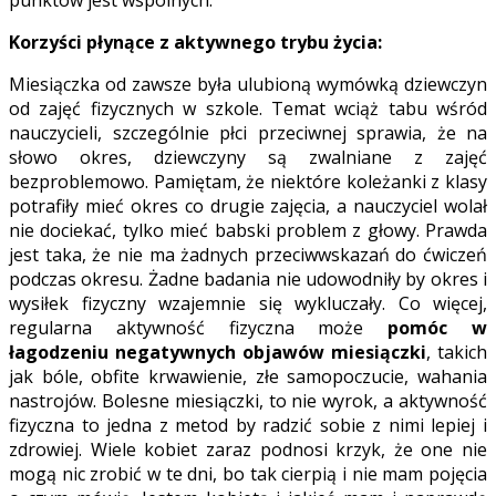
punktów jest wspólnych.
Korzyści płynące z aktywnego trybu życia:
Miesiączka od zawsze była ulubioną wymówką dziewczyn
od zajęć fizycznych w szkole. Temat wciąż tabu wśród
nauczycieli, szczególnie płci przeciwnej sprawia, że na
słowo okres, dziewczyny są zwalniane z zajęć
bezproblemowo. Pamiętam, że niektóre koleżanki z klasy
potrafiły mieć okres co drugie zajęcia, a nauczyciel wolał
nie dociekać, tylko mieć babski problem z głowy. Prawda
jest taka, że nie ma żadnych przeciwwskazań do ćwiczeń
podczas okresu. Żadne badania nie udowodniły by okres i
wysiłek fizyczny wzajemnie się wykluczały. Co więcej,
regularna aktywność fizyczna może
pomóc w
łagodzeniu negatywnych objawów miesiączki
, takich
jak bóle, obfite krwawienie, złe samopoczucie, wahania
nastrojów. Bolesne miesiączki, to nie wyrok, a aktywność
fizyczna to jedna z metod by radzić sobie z nimi lepiej i
zdrowiej. Wiele kobiet zaraz podnosi krzyk, że one nie
mogą nic zrobić w te dni, bo tak cierpią i nie mam pojęcia