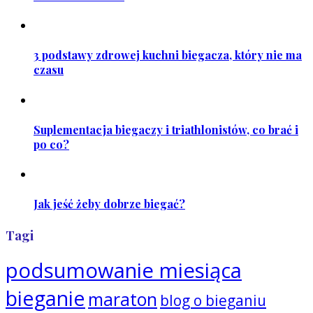
3 podstawy zdrowej kuchni biegacza, który nie ma
czasu
Suplementacja biegaczy i triathlonistów, co brać i
po co?
Jak jeść żeby dobrze biegać?
Tagi
podsumowanie miesiąca
bieganie
maraton
blog o bieganiu