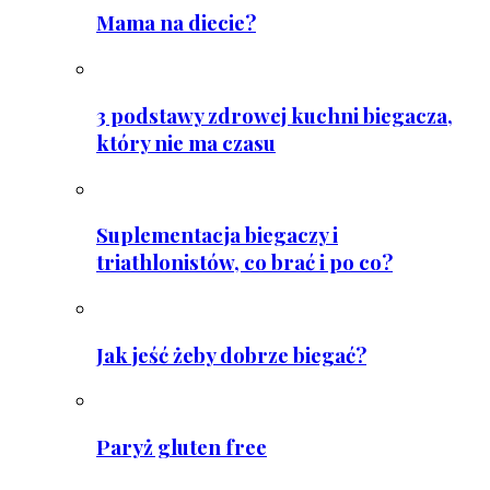
Mama na diecie?
3 podstawy zdrowej kuchni biegacza,
który nie ma czasu
Suplementacja biegaczy i
triathlonistów, co brać i po co?
Jak jeść żeby dobrze biegać?
Paryż gluten free