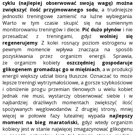
cyklu (najlepiej obserwować swoją wagę) można
zwiększyć ilość przyjmowanego sodu
, a trudniejsze
jednostki treningowe zamienić na luźne wybiegania.
Warto w tym czasie skupić się na sumiennym
monitorowaniu treningów i diecie.
Pić dużo płynów
i nie
przesadzać z treningami, gdyż
wolniej się
regenerujemy
. Z kolei rosnący poziom estrogenu w
pewnym momencie wpływa znacząca na sposób
pozyskiwania przez organizm energii. Sprawia,
że organizm kobiety
oszczędniej gospodaruje
glikogenem gromadząc go w mięśniach
, a w produkcji
energii większy udział biorą tłuszcze. Oznaczać to może
lepsze treningi wytrzymałościowe, a gorsze szybkościowe
i obniżenie progu przemian tlenowych u wielu kobiet
Jednak nie musi, wystarczy obserwować siebie i w
najbardziej drażliwych momentach zwiększyć ilość
spożywanych węglowodanów. Z drugiej strony, mniej
więcej w połowie fazy lutealnej wypada
najlepszy
moment na bieg maratoński,
gdyż wtedy organizm
kobiecy jest w stanie najwięcej zmagazynować glikogenu