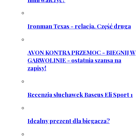
Ironman Texas - relacja. Część druga
AVON KONTRA PRZEMOC - BIEGNIJ W
GARWOLINIE - ostatnia szansa na
zapisy!
Recenzja słuchawek Baseus Eli Sport 1
Idealny prezent dla biegacza?