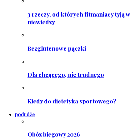
3 rzeczy, od których fitmaniacy tyją w
niewiedzy
Bezglutenowe pączki
Dla chcącego, nic trudnego
Kiedy do dietetyka sportowego?
podróże
Obóz biegowy 2026