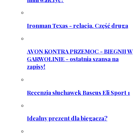
Ironman Texas - relacja. Część druga
AVON KONTRA PRZEMOC - BIEGNIJ W
GARWOLINIE - ostatnia szansa na
zapisy!
Recenzja słuchawek Baseus Eli Sport 1
Idealny prezent dla biegacza?