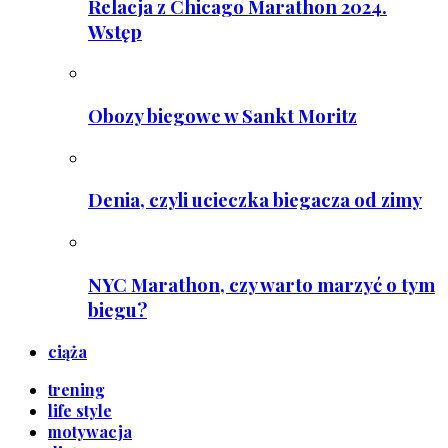
Relacja z Chicago Marathon 2024.
Wstęp
Obozy biegowe w Sankt Moritz
Denia, czyli ucieczka biegacza od zimy
NYC Marathon, czy warto marzyć o tym
biegu?
ciąża
trening
life style
motywacja