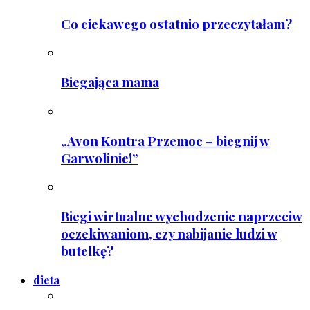
Co ciekawego ostatnio przeczytałam?
Biegająca mama
„Avon Kontra Przemoc – biegnij w
Garwolinie!”
Biegi wirtualne wychodzenie naprzeciw
oczekiwaniom, czy nabijanie ludzi w
butelkę?
dieta