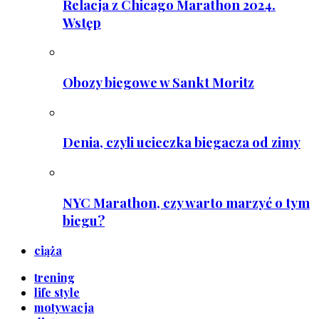
Relacja z Chicago Marathon 2024.
Wstęp
Obozy biegowe w Sankt Moritz
Denia, czyli ucieczka biegacza od zimy
NYC Marathon, czy warto marzyć o tym
biegu?
ciąża
trening
life style
motywacja