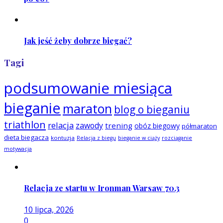
Jak jeść żeby dobrze biegać?
Tagi
podsumowanie miesiąca
bieganie
maraton
blog o bieganiu
triathlon
relacja
zawody
trening
obóz biegowy
półmaraton
dieta biegacza
kontuzja
Relacja z biegu
bieganie w ciąży
rozciąganie
motywacja
Relacja ze startu w Ironman Warsaw 70.3
10 lipca, 2026
0