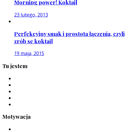
Morning power! Koktajl
23 lutego, 2013
Perfekcyjny smak i prostota łączenia, czyli
zrób se koktajl
19 maja, 2015
Tu jestem
Motywacja