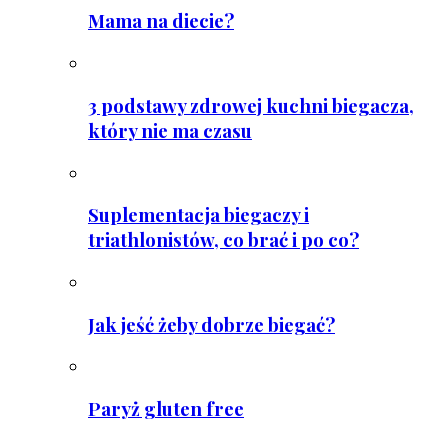
Mama na diecie?
3 podstawy zdrowej kuchni biegacza,
który nie ma czasu
Suplementacja biegaczy i
triathlonistów, co brać i po co?
Jak jeść żeby dobrze biegać?
Paryż gluten free