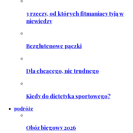
3 rzeczy, od których fitmaniacy tyją w
niewiedzy
Bezglutenowe pączki
Dla chcącego, nic trudnego
Kiedy do dietetyka sportowego?
podróże
Obóz biegowy 2026