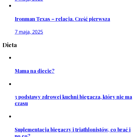
Ironman Texas – relacja. Część pierwsza
7 maja, 2025
Dieta
Mama na diecie?
3 podstawy zdrowej kuchni biegacza, który nie ma
czasu
Suplementacja biegaczy i triathlonistów, co brać i
po co?