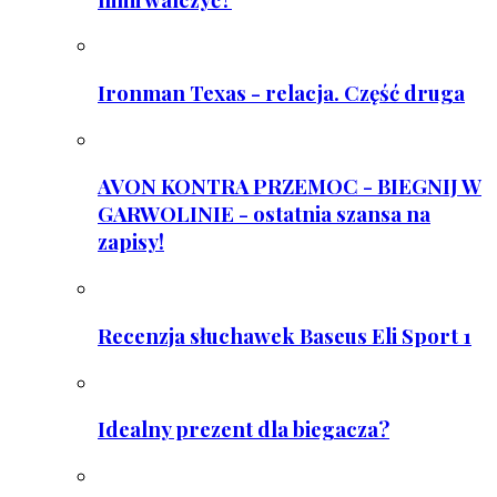
Ironman Texas - relacja. Część druga
AVON KONTRA PRZEMOC - BIEGNIJ W
GARWOLINIE - ostatnia szansa na
zapisy!
Recenzja słuchawek Baseus Eli Sport 1
Idealny prezent dla biegacza?