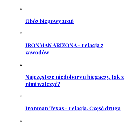
Obóz biegowy 2026
IRONMAN ARIZONA - relacja z
zawodów
Najczęstsze niedobory u biegaczy. Jak z
nimi walczyć?
Ironman Texas - relacja. Część druga