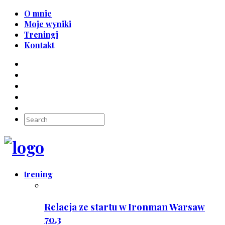
O mnie
Moje wyniki
Treningi
Kontakt
trening
Relacja ze startu w Ironman Warsaw
70.3