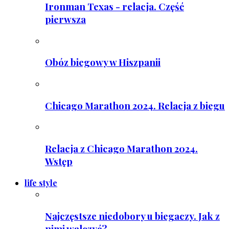
Ironman Texas - relacja. Część
pierwsza
Obóz biegowy w Hiszpanii
Chicago Marathon 2024. Relacja z biegu
Relacja z Chicago Marathon 2024.
Wstęp
life style
Najczęstsze niedobory u biegaczy. Jak z
nimi walczyć?