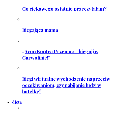
Co ciekawego ostatnio przeczytałam?
Biegająca mama
„Avon Kontra Przemoc – biegnij w
Garwolinie!”
Biegi wirtualne wychodzenie naprzeciw
oczekiwaniom, czy nabijanie ludzi w
butelkę?
dieta