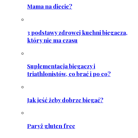
Mama na diecie?
3 podstawy zdrowej kuchni biegacza,
który nie ma czasu
Suplementacja biegaczy i
triathlonistów, co brać i po co?
Jak jeść żeby dobrze biegać?
Paryż gluten free