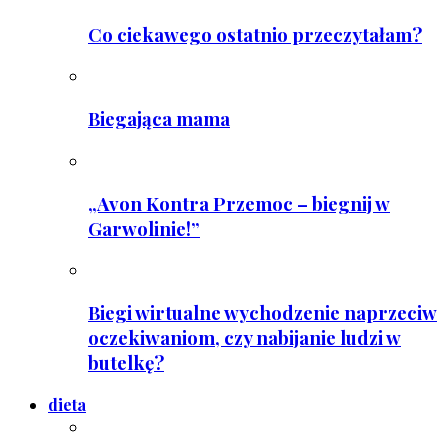
Co ciekawego ostatnio przeczytałam?
Biegająca mama
„Avon Kontra Przemoc – biegnij w
Garwolinie!”
Biegi wirtualne wychodzenie naprzeciw
oczekiwaniom, czy nabijanie ludzi w
butelkę?
dieta