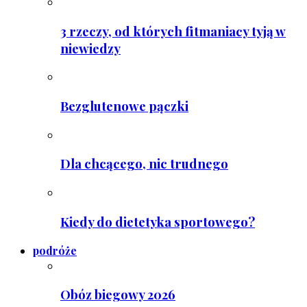
3 rzeczy, od których fitmaniacy tyją w
niewiedzy
Bezglutenowe pączki
Dla chcącego, nic trudnego
Kiedy do dietetyka sportowego?
podróże
Obóz biegowy 2026