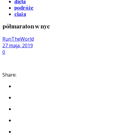
dieta
podróże
ciąża
półmaraton w nyc
RunTheWorld
27 maja, 2019
0
Share: