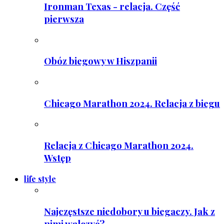
Ironman Texas - relacja. Część
pierwsza
Obóz biegowy w Hiszpanii
Chicago Marathon 2024. Relacja z biegu
Relacja z Chicago Marathon 2024.
Wstęp
life style
Najczęstsze niedobory u biegaczy. Jak z
nimi walczyć?