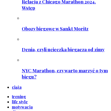
Relacja z Chicago Marathon 2024.
Wstęp
Obozy biegowe w Sankt Moritz
Denia, czyli ucieczka biegacza od zimy
NYC Marathon, czy warto marzyć o tym
biegu?
ciąża
trening
life style
motywacja