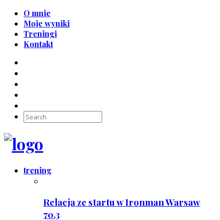
O mnie
Moje wyniki
Treningi
Kontakt
trening
Relacja ze startu w Ironman Warsaw
70.3