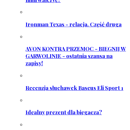
Ironman Texas - relacja. Część druga
AVON KONTRA PRZEMOC - BIEGNIJ W
GARWOLINIE - ostatnia szansa na
zapisy!
Recenzja słuchawek Baseus Eli Sport 1
Idealny prezent dla biegacza?