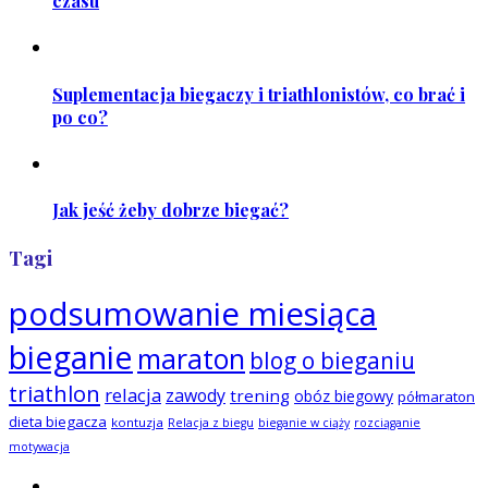
czasu
Suplementacja biegaczy i triathlonistów, co brać i
po co?
Jak jeść żeby dobrze biegać?
Tagi
podsumowanie miesiąca
bieganie
maraton
blog o bieganiu
triathlon
relacja
zawody
trening
obóz biegowy
półmaraton
dieta biegacza
kontuzja
Relacja z biegu
bieganie w ciąży
rozciąganie
motywacja