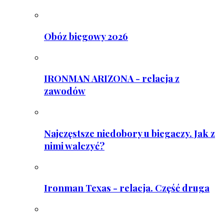
Obóz biegowy 2026
IRONMAN ARIZONA - relacja z
zawodów
Najczęstsze niedobory u biegaczy. Jak z
nimi walczyć?
Ironman Texas - relacja. Część druga