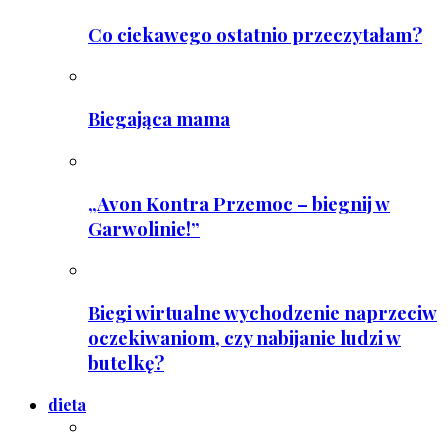
Co ciekawego ostatnio przeczytałam?
Biegająca mama
„Avon Kontra Przemoc – biegnij w
Garwolinie!”
Biegi wirtualne wychodzenie naprzeciw
oczekiwaniom, czy nabijanie ludzi w
butelkę?
dieta