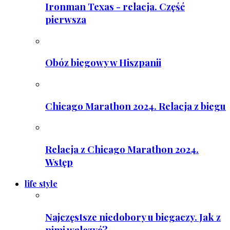
Ironman Texas - relacja. Część
pierwsza
Obóz biegowy w Hiszpanii
Chicago Marathon 2024. Relacja z biegu
Relacja z Chicago Marathon 2024.
Wstęp
life style
Najczęstsze niedobory u biegaczy. Jak z
nimi walczyć?