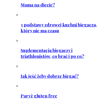
Mama na diecie?
3 podstawy zdrowej kuchni biegacza,
który nie ma czasu
Suplementacja biegaczy i
triathlonistów, co brać i po co?
Jak jeść żeby dobrze biegać?
Paryż gluten free