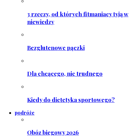
3 rzeczy, od których fitmaniacy tyją w
niewiedzy
Bezglutenowe pączki
Dla chcącego, nic trudnego
Kiedy do dietetyka sportowego?
podróże
Obóz biegowy 2026