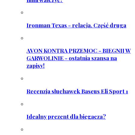
Ironman Texas - relacja. Część druga
AVON KONTRA PRZEMOC - BIEGNIJ W
GARWOLINIE - ostatnia szansa na
zapisy!
Recenzja słuchawek Baseus Eli Sport 1
Idealny prezent dla biegacza?