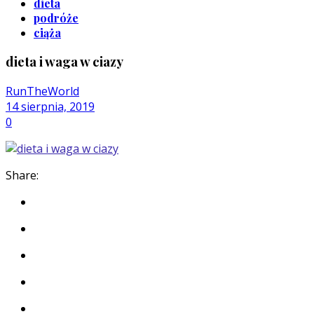
dieta
podróże
ciąża
dieta i waga w ciazy
RunTheWorld
14 sierpnia, 2019
0
Share: