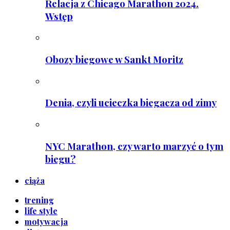
Relacja z Chicago Marathon 2024.
Wstęp
Obozy biegowe w Sankt Moritz
Denia, czyli ucieczka biegacza od zimy
NYC Marathon, czy warto marzyć o tym
biegu?
ciąża
trening
life style
motywacja