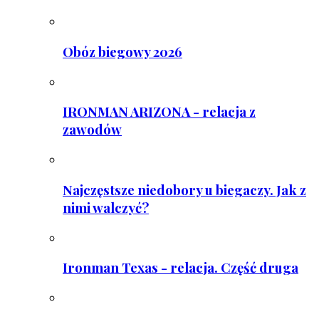
Obóz biegowy 2026
IRONMAN ARIZONA - relacja z
zawodów
Najczęstsze niedobory u biegaczy. Jak z
nimi walczyć?
Ironman Texas - relacja. Część druga