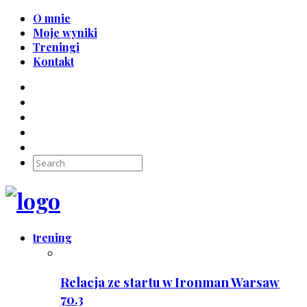
O mnie
Moje wyniki
Treningi
Kontakt
trening
Relacja ze startu w Ironman Warsaw
70.3