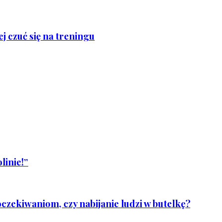
j czuć się na treningu
linie!”
czekiwaniom, czy nabijanie ludzi w butelkę?