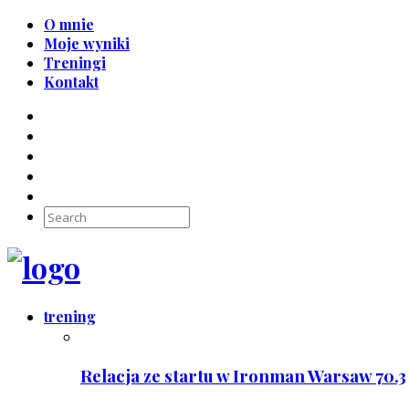
O mnie
Moje wyniki
Treningi
Kontakt
trening
Relacja ze startu w Ironman Warsaw 70.3