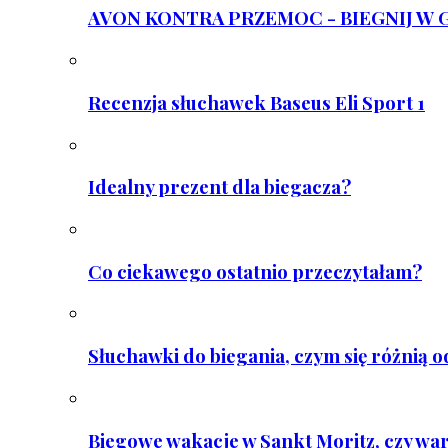
AVON KONTRA PRZEMOC - BIEGNIJ W GAR
Recenzja słuchawek Baseus Eli Sport 1
Idealny prezent dla biegacza?
Co ciekawego ostatnio przeczytałam?
Słuchawki do biegania, czym się różnią 
Biegowe wakacje w Sankt Moritz, czy wa