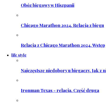
Obóz biegowy w Hiszpanii
Chicago Marathon 2024. Relacja z biegu
Relacja z Chicago Marathon 2024. Wstęp
life style
Najczęstsze niedobory u biegaczy. Jak z 
Ironman Texas - relacja. Część druga