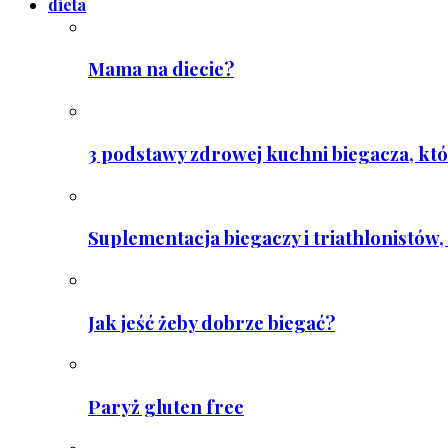
dieta
Mama na diecie?
3 podstawy zdrowej kuchni biegacza, któ
Suplementacja biegaczy i triathlonistów, 
Jak jeść żeby dobrze biegać?
Paryż gluten free