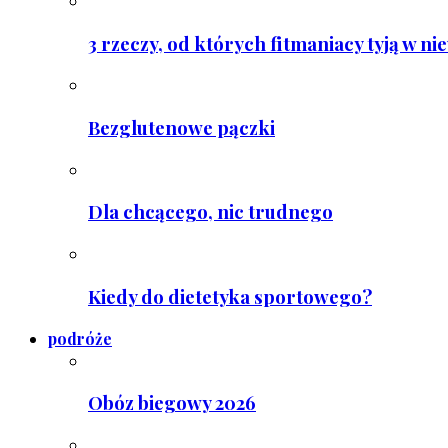
3 rzeczy, od których fitmaniacy tyją w ni
Bezglutenowe pączki
Dla chcącego, nic trudnego
Kiedy do dietetyka sportowego?
podróże
Obóz biegowy 2026