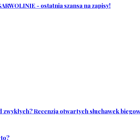
WOLINIE - ostatnia szansa na zapisy!
od zwykłych? Recenzja otwartych słuchawek biegowy
rto?