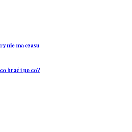
ry nie ma czasu
co brać i po co?