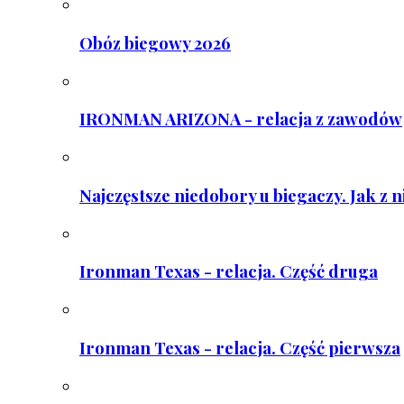
Obóz biegowy 2026
IRONMAN ARIZONA - relacja z zawodów
Najczęstsze niedobory u biegaczy. Jak z 
Ironman Texas - relacja. Część druga
Ironman Texas - relacja. Część pierwsza