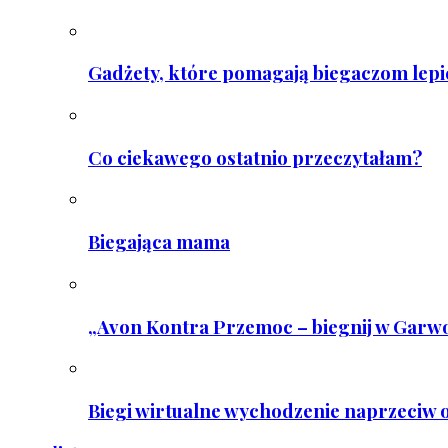
Gadżety, które pomagają biegaczom lepie
Co ciekawego ostatnio przeczytałam?
Biegająca mama
„Avon Kontra Przemoc – biegnij w Garwo
Biegi wirtualne wychodzenie naprzeciw o