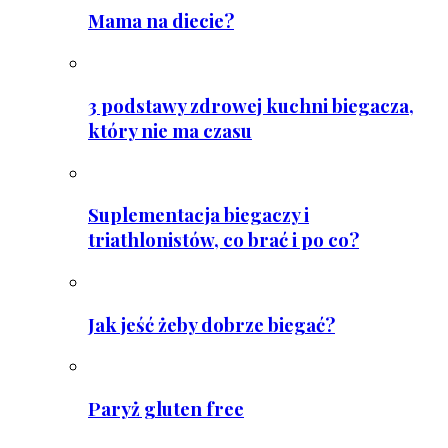
Mama na diecie?
3 podstawy zdrowej kuchni biegacza,
który nie ma czasu
Suplementacja biegaczy i
triathlonistów, co brać i po co?
Jak jeść żeby dobrze biegać?
Paryż gluten free