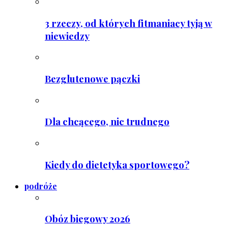
3 rzeczy, od których fitmaniacy tyją w
niewiedzy
Bezglutenowe pączki
Dla chcącego, nic trudnego
Kiedy do dietetyka sportowego?
podróże
Obóz biegowy 2026