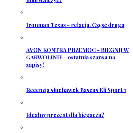
Ironman Texas - relacja. Część druga
AVON KONTRA PRZEMOC - BIEGNIJ W
GARWOLINIE - ostatnia szansa na
zapisy!
Recenzja słuchawek Baseus Eli Sport 1
Idealny prezent dla biegacza?