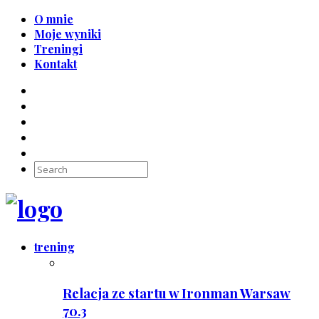
O mnie
Moje wyniki
Treningi
Kontakt
trening
Relacja ze startu w Ironman Warsaw
70.3