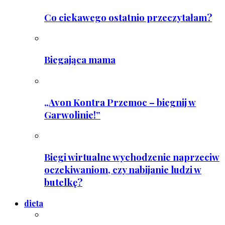
Co ciekawego ostatnio przeczytałam?
Biegająca mama
„Avon Kontra Przemoc – biegnij w
Garwolinie!”
Biegi wirtualne wychodzenie naprzeciw
oczekiwaniom, czy nabijanie ludzi w
butelkę?
dieta