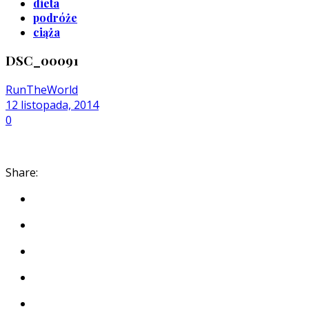
dieta
podróże
ciąża
DSC_00091
RunTheWorld
12 listopada, 2014
0
Share: