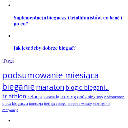
Suplementacja biegaczy i triathlonistów, co brać i
po co?
Jak jeść żeby dobrze biegać?
Tagi
podsumowanie miesiąca
bieganie
maraton
blog o bieganiu
triathlon
relacja
zawody
trening
obóz biegowy
półmaraton
dieta biegacza
kontuzja
Relacja z biegu
bieganie w ciąży
rozciąganie
motywacja