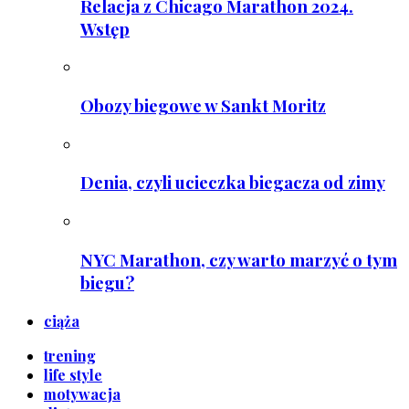
Relacja z Chicago Marathon 2024.
Wstęp
Obozy biegowe w Sankt Moritz
Denia, czyli ucieczka biegacza od zimy
NYC Marathon, czy warto marzyć o tym
biegu?
ciąża
trening
life style
motywacja