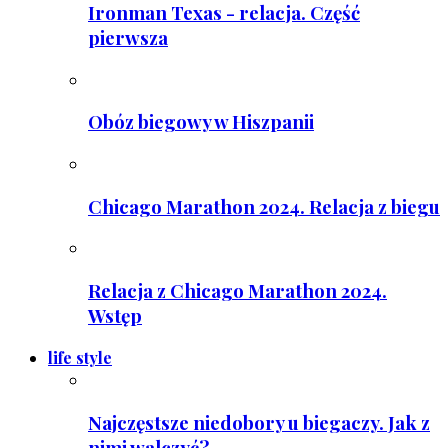
Ironman Texas - relacja. Część
pierwsza
Obóz biegowy w Hiszpanii
Chicago Marathon 2024. Relacja z biegu
Relacja z Chicago Marathon 2024.
Wstęp
life style
Najczęstsze niedobory u biegaczy. Jak z
nimi walczyć?