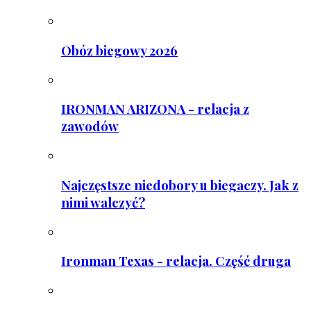
Obóz biegowy 2026
IRONMAN ARIZONA - relacja z
zawodów
Najczęstsze niedobory u biegaczy. Jak z
nimi walczyć?
Ironman Texas - relacja. Część druga