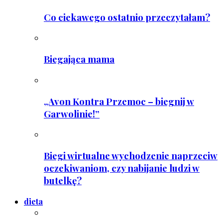
Co ciekawego ostatnio przeczytałam?
Biegająca mama
„Avon Kontra Przemoc – biegnij w
Garwolinie!”
Biegi wirtualne wychodzenie naprzeciw
oczekiwaniom, czy nabijanie ludzi w
butelkę?
dieta