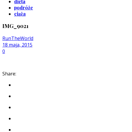
dieta
podróże
ciąża
IMG_9021
RunTheWorld
18 maja, 2015
0
Share: