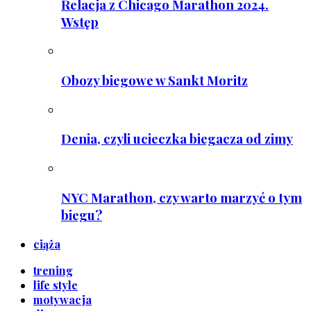
Relacja z Chicago Marathon 2024.
Wstęp
Obozy biegowe w Sankt Moritz
Denia, czyli ucieczka biegacza od zimy
NYC Marathon, czy warto marzyć o tym
biegu?
ciąża
trening
life style
motywacja