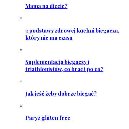
Mama na diecie?
3 podstawy zdrowej kuchni biegacza,
który nie ma czasu
Suplementacja biegaczy i
triathlonistów, co brać i po co?
Jak jeść żeby dobrze biegać?
Paryż gluten free