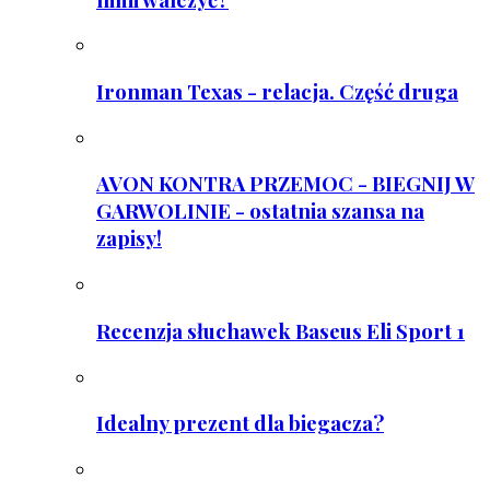
Ironman Texas - relacja. Część druga
AVON KONTRA PRZEMOC - BIEGNIJ W
GARWOLINIE - ostatnia szansa na
zapisy!
Recenzja słuchawek Baseus Eli Sport 1
Idealny prezent dla biegacza?