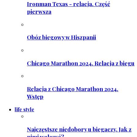
Ironman Texas - relacja. Część
pierwsza
Obóz biegowy w Hiszpanii
Chicago Marathon 2024. Relacja z biegu
Relacja z Chicago Marathon 2024.
Wstęp
life style
Najczęstsze niedobory u biegaczy. Jak z
nimi walczyć?