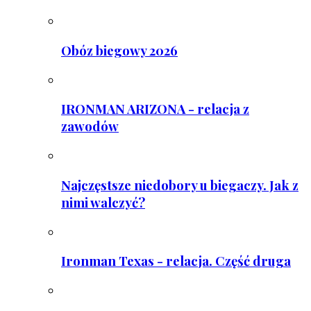
Obóz biegowy 2026
IRONMAN ARIZONA - relacja z
zawodów
Najczęstsze niedobory u biegaczy. Jak z
nimi walczyć?
Ironman Texas - relacja. Część druga