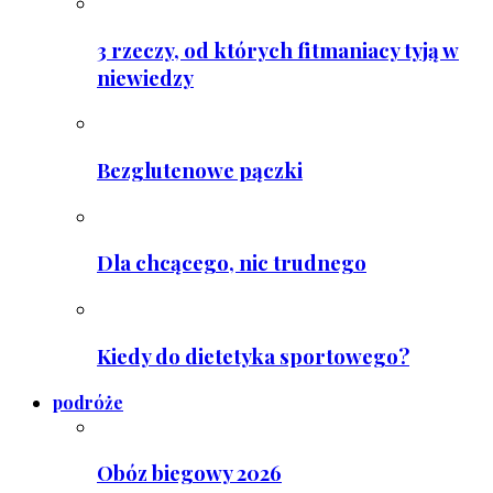
3 rzeczy, od których fitmaniacy tyją w
niewiedzy
Bezglutenowe pączki
Dla chcącego, nic trudnego
Kiedy do dietetyka sportowego?
podróże
Obóz biegowy 2026