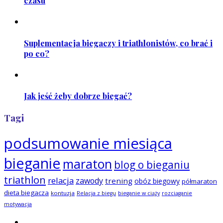
czasu
Suplementacja biegaczy i triathlonistów, co brać i
po co?
Jak jeść żeby dobrze biegać?
Tagi
podsumowanie miesiąca
bieganie
maraton
blog o bieganiu
triathlon
relacja
zawody
trening
obóz biegowy
półmaraton
dieta biegacza
kontuzja
Relacja z biegu
bieganie w ciąży
rozciąganie
motywacja