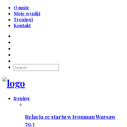
O mnie
Moje wyniki
Treningi
Kontakt
trening
Relacja ze startu w Ironman Warsaw
70.3