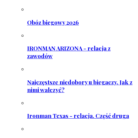
Obóz biegowy 2026
IRONMAN ARIZONA - relacja z
zawodów
Najczęstsze niedobory u biegaczy. Jak z
nimi walczyć?
Ironman Texas - relacja. Część druga