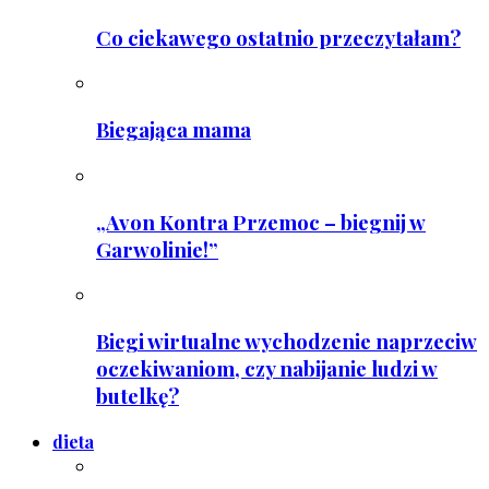
Co ciekawego ostatnio przeczytałam?
Biegająca mama
„Avon Kontra Przemoc – biegnij w
Garwolinie!”
Biegi wirtualne wychodzenie naprzeciw
oczekiwaniom, czy nabijanie ludzi w
butelkę?
dieta