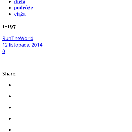
dieta
podróże
ciąża
1-197
RunTheWorld
12 listopada, 2014
0
Share: