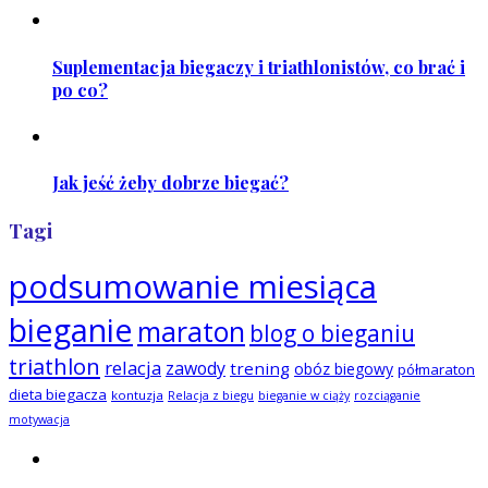
Suplementacja biegaczy i triathlonistów, co brać i
po co?
Jak jeść żeby dobrze biegać?
Tagi
podsumowanie miesiąca
bieganie
maraton
blog o bieganiu
triathlon
relacja
zawody
trening
obóz biegowy
półmaraton
dieta biegacza
kontuzja
Relacja z biegu
bieganie w ciąży
rozciąganie
motywacja