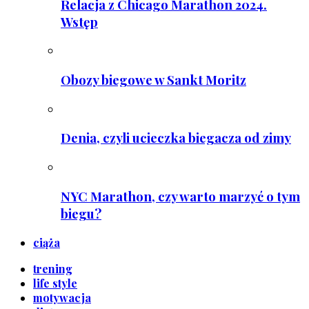
Relacja z Chicago Marathon 2024.
Wstęp
Obozy biegowe w Sankt Moritz
Denia, czyli ucieczka biegacza od zimy
NYC Marathon, czy warto marzyć o tym
biegu?
ciąża
trening
life style
motywacja