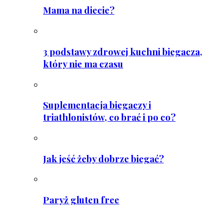
Mama na diecie?
3 podstawy zdrowej kuchni biegacza,
który nie ma czasu
Suplementacja biegaczy i
triathlonistów, co brać i po co?
Jak jeść żeby dobrze biegać?
Paryż gluten free