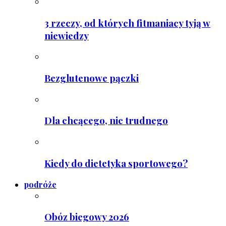
3 rzeczy, od których fitmaniacy tyją w
niewiedzy
Bezglutenowe pączki
Dla chcącego, nic trudnego
Kiedy do dietetyka sportowego?
podróże
Obóz biegowy 2026