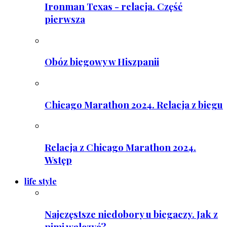
Ironman Texas - relacja. Część
pierwsza
Obóz biegowy w Hiszpanii
Chicago Marathon 2024. Relacja z biegu
Relacja z Chicago Marathon 2024.
Wstęp
life style
Najczęstsze niedobory u biegaczy. Jak z
nimi walczyć?