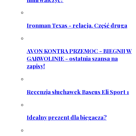
Ironman Texas - relacja. Część druga
AVON KONTRA PRZEMOC - BIEGNIJ W
GARWOLINIE - ostatnia szansa na
zapisy!
Recenzja słuchawek Baseus Eli Sport 1
Idealny prezent dla biegacza?