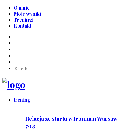
O mnie
Moje wyniki
Treningi
Kontakt
trening
Relacja ze startu w Ironman Warsaw
70.3