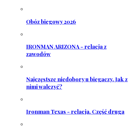
Obóz biegowy 2026
IRONMAN ARIZONA - relacja z
zawodów
Najczęstsze niedobory u biegaczy. Jak z
nimi walczyć?
Ironman Texas - relacja. Część druga