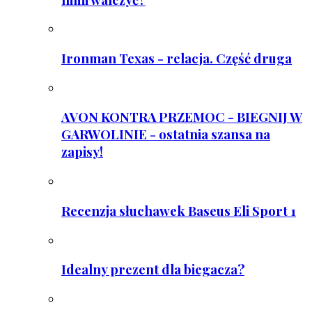
Ironman Texas - relacja. Część druga
AVON KONTRA PRZEMOC - BIEGNIJ W
GARWOLINIE - ostatnia szansa na
zapisy!
Recenzja słuchawek Baseus Eli Sport 1
Idealny prezent dla biegacza?