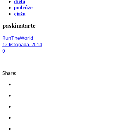
dieta
podróże
ciąża
paskinatarte
RunTheWorld
12 listopada, 2014
0
Share: