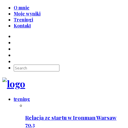
O mnie
Moje wyniki
Treningi
Kontakt
trening
Relacja ze startu w Ironman Warsaw
70.3