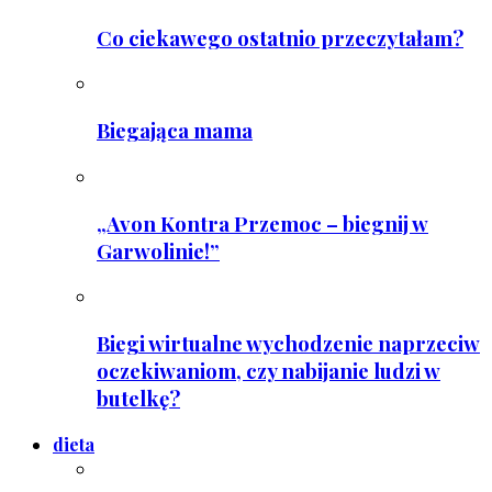
Co ciekawego ostatnio przeczytałam?
Biegająca mama
„Avon Kontra Przemoc – biegnij w
Garwolinie!”
Biegi wirtualne wychodzenie naprzeciw
oczekiwaniom, czy nabijanie ludzi w
butelkę?
dieta