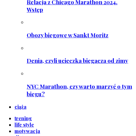
Relacja z Chicago Marathon 2024.
Wstęp
Obozy biegowe w Sankt Moritz
Denia, czyli ucieczka biegacza od zimy
NYC Marathon, czy warto marzyć o tym
biegu?
ciąża
trening
life style
motywacja