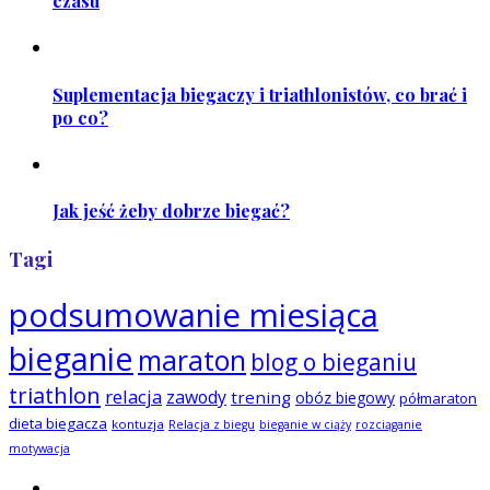
czasu
Suplementacja biegaczy i triathlonistów, co brać i
po co?
Jak jeść żeby dobrze biegać?
Tagi
podsumowanie miesiąca
bieganie
maraton
blog o bieganiu
triathlon
relacja
zawody
trening
obóz biegowy
półmaraton
dieta biegacza
kontuzja
Relacja z biegu
bieganie w ciąży
rozciąganie
motywacja