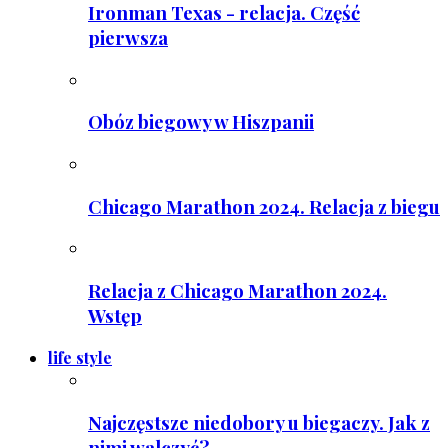
Ironman Texas - relacja. Część
pierwsza
Obóz biegowy w Hiszpanii
Chicago Marathon 2024. Relacja z biegu
Relacja z Chicago Marathon 2024.
Wstęp
life style
Najczęstsze niedobory u biegaczy. Jak z
nimi walczyć?