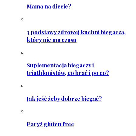
Mama na diecie?
3 podstawy zdrowej kuchni biegacza,
który nie ma czasu
Suplementacja biegaczy i
triathlonistów, co brać i po co?
Jak jeść żeby dobrze biegać?
Paryż gluten free