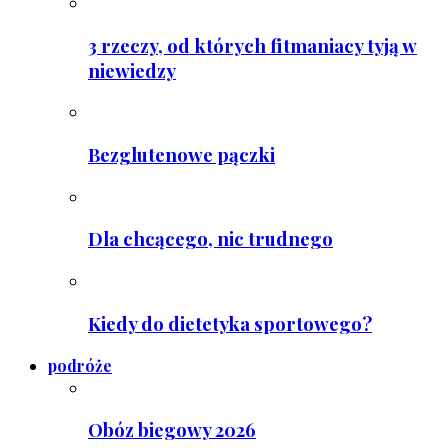
3 rzeczy, od których fitmaniacy tyją w
niewiedzy
Bezglutenowe pączki
Dla chcącego, nic trudnego
Kiedy do dietetyka sportowego?
podróże
Obóz biegowy 2026