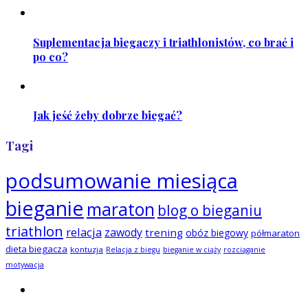
Suplementacja biegaczy i triathlonistów, co brać i
po co?
Jak jeść żeby dobrze biegać?
Tagi
podsumowanie miesiąca
bieganie
maraton
blog o bieganiu
triathlon
relacja
zawody
trening
obóz biegowy
półmaraton
dieta biegacza
kontuzja
Relacja z biegu
bieganie w ciąży
rozciąganie
motywacja