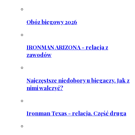
Obóz biegowy 2026
IRONMAN ARIZONA - relacja z
zawodów
Najczęstsze niedobory u biegaczy. Jak z
nimi walczyć?
Ironman Texas - relacja. Część druga