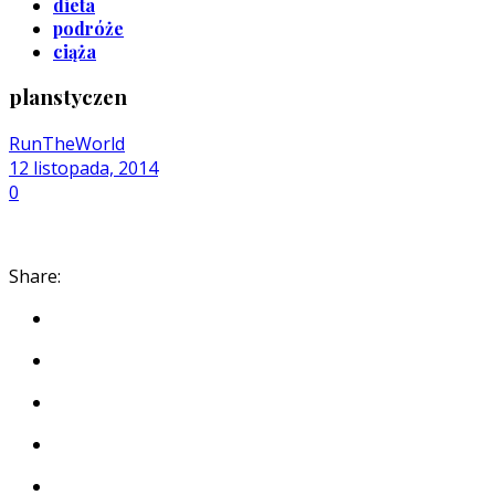
dieta
podróże
ciąża
planstyczen
RunTheWorld
12 listopada, 2014
0
Share: