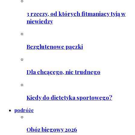
3 rzeczy, od których fitmaniacy tyją w
niewiedzy
Bezglutenowe pączki
Dla chcącego, nic trudnego
Kiedy do dietetyka sportowego?
podróże
Obóz biegowy 2026