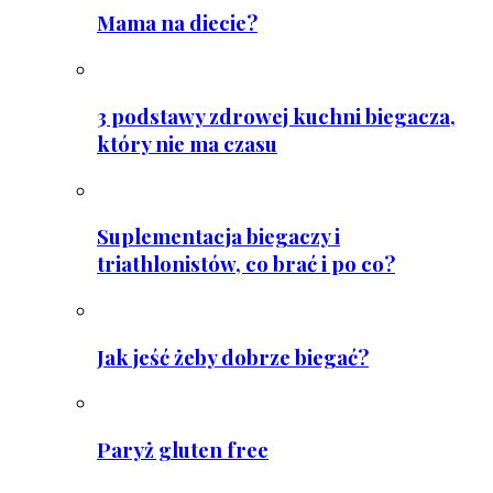
Mama na diecie?
3 podstawy zdrowej kuchni biegacza,
który nie ma czasu
Suplementacja biegaczy i
triathlonistów, co brać i po co?
Jak jeść żeby dobrze biegać?
Paryż gluten free