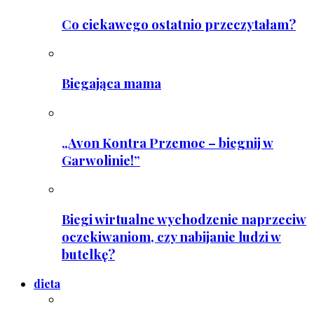
Co ciekawego ostatnio przeczytałam?
Biegająca mama
„Avon Kontra Przemoc – biegnij w
Garwolinie!”
Biegi wirtualne wychodzenie naprzeciw
oczekiwaniom, czy nabijanie ludzi w
butelkę?
dieta