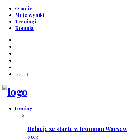
O mnie
Moje wyniki
Treningi
Kontakt
trening
Relacja ze startu w Ironman Warsaw
70.3