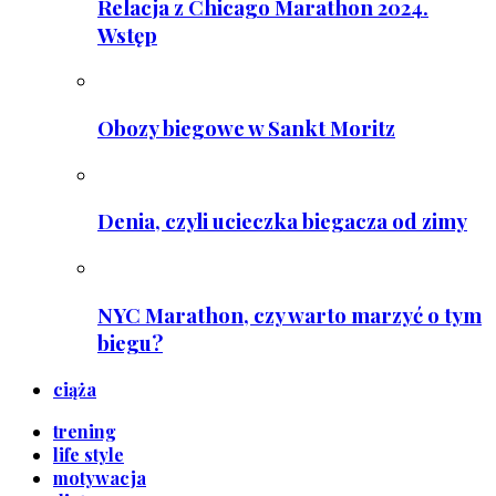
Relacja z Chicago Marathon 2024.
Wstęp
Obozy biegowe w Sankt Moritz
Denia, czyli ucieczka biegacza od zimy
NYC Marathon, czy warto marzyć o tym
biegu?
ciąża
trening
life style
motywacja