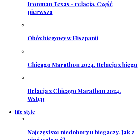
Ironman Texas - relacja. Część
pierwsza
Obóz biegowy w Hiszpanii
Chicago Marathon 2024. Relacja z biegu
Relacja z Chicago Marathon 2024.
Wstęp
life style
Najczęstsze niedobory u biegaczy. Jak z
nimi walczyć?