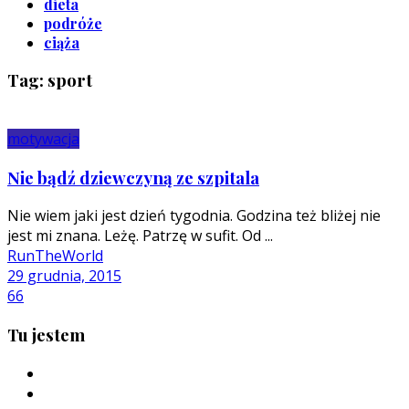
dieta
podróże
ciąża
Tag: sport
motywacja
Nie bądź dziewczyną ze szpitala
Nie wiem jaki jest dzień tygodnia. Godzina też bliżej nie
jest mi znana. Leżę. Patrzę w sufit. Od ...
RunTheWorld
29 grudnia, 2015
66
Tu jestem