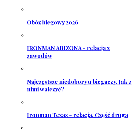
Obóz biegowy 2026
IRONMAN ARIZONA - relacja z
zawodów
Najczęstsze niedobory u biegaczy. Jak z
nimi walczyć?
Ironman Texas - relacja. Część druga