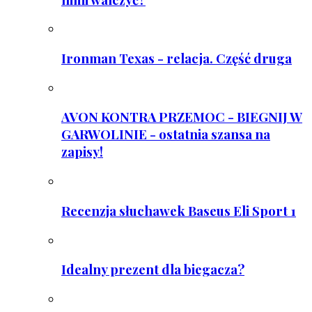
Ironman Texas - relacja. Część druga
AVON KONTRA PRZEMOC - BIEGNIJ W
GARWOLINIE - ostatnia szansa na
zapisy!
Recenzja słuchawek Baseus Eli Sport 1
Idealny prezent dla biegacza?