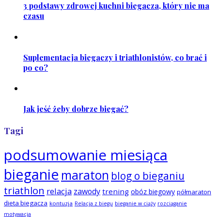
3 podstawy zdrowej kuchni biegacza, który nie ma
czasu
Suplementacja biegaczy i triathlonistów, co brać i
po co?
Jak jeść żeby dobrze biegać?
Tagi
podsumowanie miesiąca
bieganie
maraton
blog o bieganiu
triathlon
relacja
zawody
trening
obóz biegowy
półmaraton
dieta biegacza
kontuzja
Relacja z biegu
bieganie w ciąży
rozciąganie
motywacja