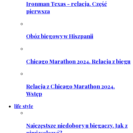
Ironman Texas - relacja. Część
pierwsza
Obóz biegowy w Hiszpanii
Chicago Marathon 2024. Relacja z biegu
Relacja z Chicago Marathon 2024.
Wstęp
life style
Najczęstsze niedobory u biegaczy. Jak z
nimi walczyć?