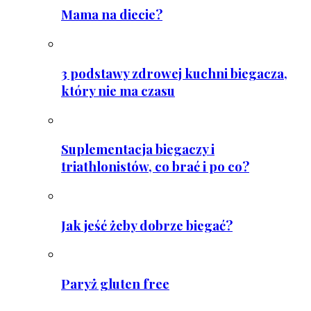
Mama na diecie?
3 podstawy zdrowej kuchni biegacza,
który nie ma czasu
Suplementacja biegaczy i
triathlonistów, co brać i po co?
Jak jeść żeby dobrze biegać?
Paryż gluten free