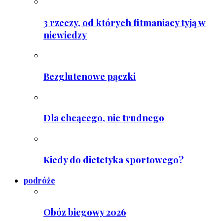
3 rzeczy, od których fitmaniacy tyją w
niewiedzy
Bezglutenowe pączki
Dla chcącego, nic trudnego
Kiedy do dietetyka sportowego?
podróże
Obóz biegowy 2026