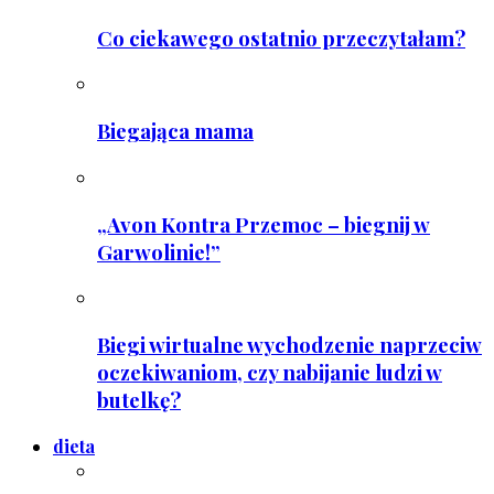
Co ciekawego ostatnio przeczytałam?
Biegająca mama
„Avon Kontra Przemoc – biegnij w
Garwolinie!”
Biegi wirtualne wychodzenie naprzeciw
oczekiwaniom, czy nabijanie ludzi w
butelkę?
dieta