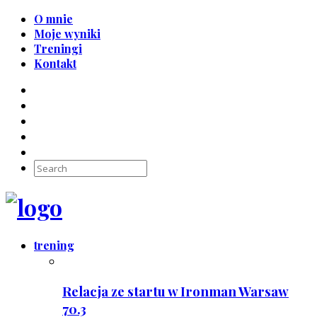
O mnie
Moje wyniki
Treningi
Kontakt
trening
Relacja ze startu w Ironman Warsaw
70.3