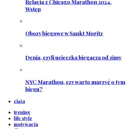
Relacja z Chicago Marathon 2024.
Wstęp
Obozy biegowe w Sankt Moritz
Denia, czyli ucieczka biegacza od zimy
NYC Marathon, czy warto marzyć o tym
biegu?
ciąża
trening
life style
motywacja