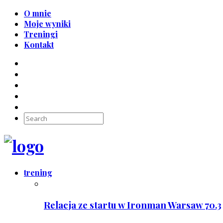
O mnie
Moje wyniki
Treningi
Kontakt
trening
Relacja ze startu w Ironman Warsaw 70.3