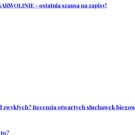
WOLINIE - ostatnia szansa na zapisy!
od zwykłych? Recenzja otwartych słuchawek biegowy
rto?