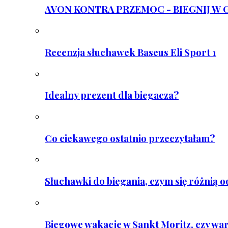
AVON KONTRA PRZEMOC - BIEGNIJ W GAR
Recenzja słuchawek Baseus Eli Sport 1
Idealny prezent dla biegacza?
Co ciekawego ostatnio przeczytałam?
Słuchawki do biegania, czym się różnią 
Biegowe wakacje w Sankt Moritz, czy wa