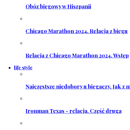
Obóz biegowy w Hiszpanii
Chicago Marathon 2024. Relacja z biegu
Relacja z Chicago Marathon 2024. Wstęp
life style
Najczęstsze niedobory u biegaczy. Jak z 
Ironman Texas - relacja. Część druga