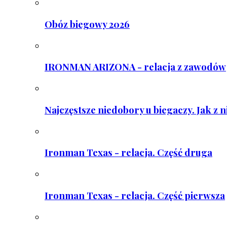
Obóz biegowy 2026
IRONMAN ARIZONA - relacja z zawodów
Najczęstsze niedobory u biegaczy. Jak z 
Ironman Texas - relacja. Część druga
Ironman Texas - relacja. Część pierwsza