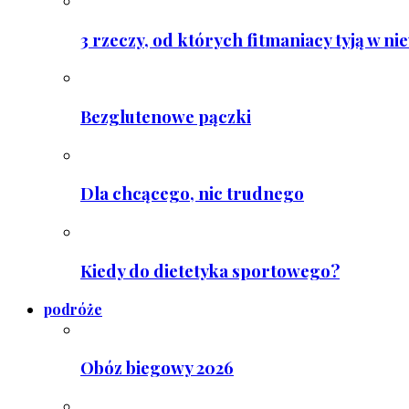
3 rzeczy, od których fitmaniacy tyją w ni
Bezglutenowe pączki
Dla chcącego, nic trudnego
Kiedy do dietetyka sportowego?
podróże
Obóz biegowy 2026