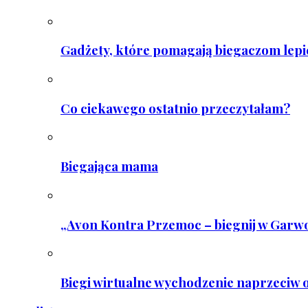
Gadżety, które pomagają biegaczom lepie
Co ciekawego ostatnio przeczytałam?
Biegająca mama
„Avon Kontra Przemoc – biegnij w Garwo
Biegi wirtualne wychodzenie naprzeciw o