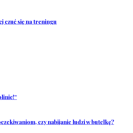
j czuć się na treningu
linie!”
czekiwaniom, czy nabijanie ludzi w butelkę?