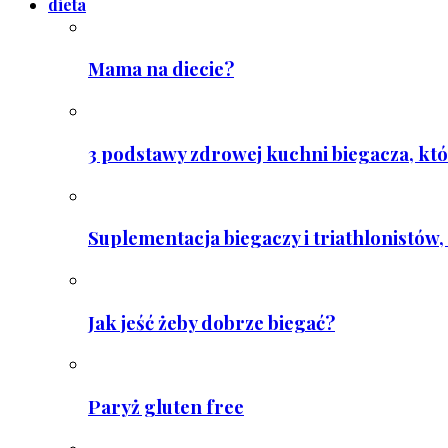
dieta
Mama na diecie?
3 podstawy zdrowej kuchni biegacza, któ
Suplementacja biegaczy i triathlonistów, 
Jak jeść żeby dobrze biegać?
Paryż gluten free