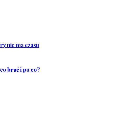
ry nie ma czasu
co brać i po co?