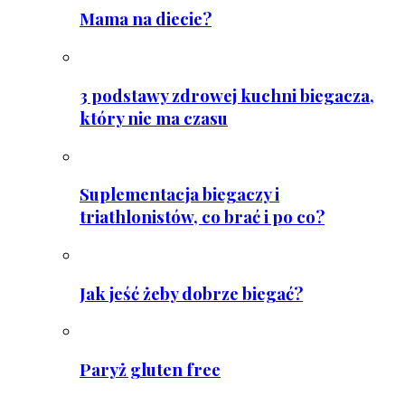
Mama na diecie?
3 podstawy zdrowej kuchni biegacza,
który nie ma czasu
Suplementacja biegaczy i
triathlonistów, co brać i po co?
Jak jeść żeby dobrze biegać?
Paryż gluten free