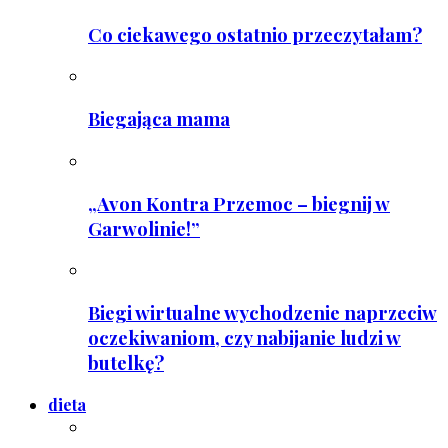
Co ciekawego ostatnio przeczytałam?
Biegająca mama
„Avon Kontra Przemoc – biegnij w
Garwolinie!”
Biegi wirtualne wychodzenie naprzeciw
oczekiwaniom, czy nabijanie ludzi w
butelkę?
dieta