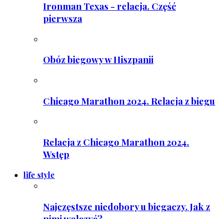
Ironman Texas - relacja. Część
pierwsza
Obóz biegowy w Hiszpanii
Chicago Marathon 2024. Relacja z biegu
Relacja z Chicago Marathon 2024.
Wstęp
life style
Najczęstsze niedobory u biegaczy. Jak z
nimi walczyć?