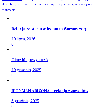
dieta biegacza
kontuzja
Relacja z biegu
bieganie w ciąży
rozciąganie
motywacja
Relacja ze startu w Ironman Warsaw 70.3
10 lipca, 2026
0
Obóz biegowy 2026
10 grudnia, 2025
0
IRONMAN ARIZONA – relacja z zawodów
6 grudnia, 2025
0