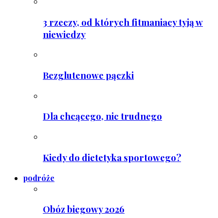
3 rzeczy, od których fitmaniacy tyją w
niewiedzy
Bezglutenowe pączki
Dla chcącego, nic trudnego
Kiedy do dietetyka sportowego?
podróże
Obóz biegowy 2026