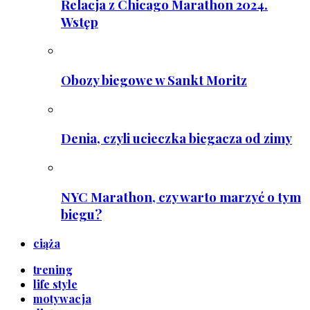
Relacja z Chicago Marathon 2024.
Wstęp
Obozy biegowe w Sankt Moritz
Denia, czyli ucieczka biegacza od zimy
NYC Marathon, czy warto marzyć o tym
biegu?
ciąża
trening
life style
motywacja