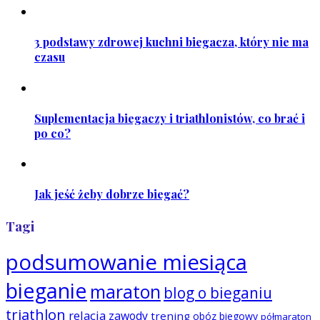
3 podstawy zdrowej kuchni biegacza, który nie ma
czasu
Suplementacja biegaczy i triathlonistów, co brać i
po co?
Jak jeść żeby dobrze biegać?
Tagi
podsumowanie miesiąca
bieganie
maraton
blog o bieganiu
triathlon
relacja
zawody
trening
obóz biegowy
półmaraton