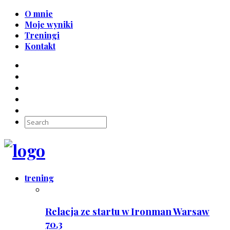
O mnie
Moje wyniki
Treningi
Kontakt
trening
Relacja ze startu w Ironman Warsaw
70.3