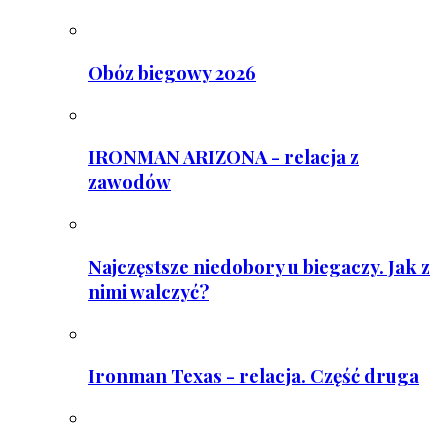
Obóz biegowy 2026
IRONMAN ARIZONA - relacja z
zawodów
Najczęstsze niedobory u biegaczy. Jak z
nimi walczyć?
Ironman Texas - relacja. Część druga