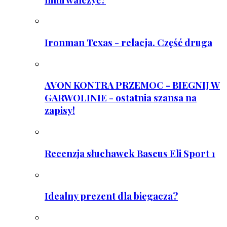
Ironman Texas - relacja. Część druga
AVON KONTRA PRZEMOC - BIEGNIJ W
GARWOLINIE - ostatnia szansa na
zapisy!
Recenzja słuchawek Baseus Eli Sport 1
Idealny prezent dla biegacza?