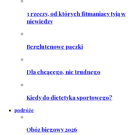
3 rzeczy, od których fitmaniacy tyją w
niewiedzy
Bezglutenowe pączki
Dla chcącego, nic trudnego
Kiedy do dietetyka sportowego?
podróże
Obóz biegowy 2026