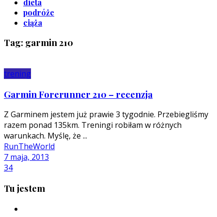
dieta
podróże
ciąża
Tag: garmin 210
trening
Garmin Forerunner 210 – recenzja
Z Garminem jestem już prawie 3 tygodnie. Przebiegliśmy
razem ponad 135km. Treningi robiłam w różnych
warunkach. Myślę, że ...
RunTheWorld
7 maja, 2013
34
Tu jestem