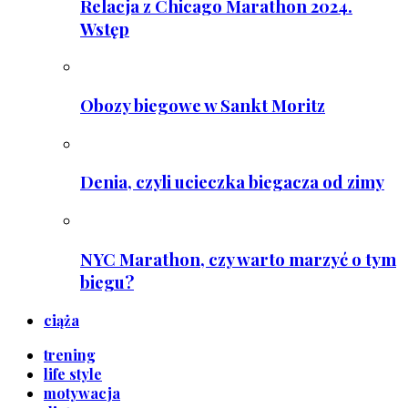
Relacja z Chicago Marathon 2024.
Wstęp
Obozy biegowe w Sankt Moritz
Denia, czyli ucieczka biegacza od zimy
NYC Marathon, czy warto marzyć o tym
biegu?
ciąża
trening
life style
motywacja