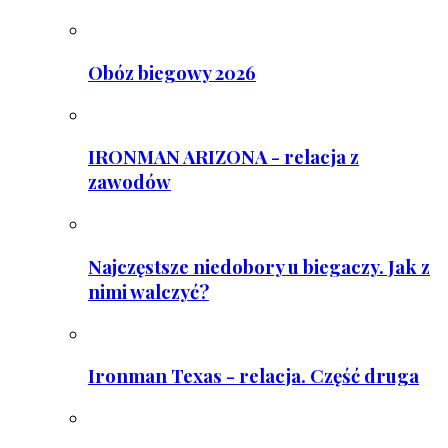
Obóz biegowy 2026
IRONMAN ARIZONA - relacja z
zawodów
Najczęstsze niedobory u biegaczy. Jak z
nimi walczyć?
Ironman Texas - relacja. Część druga