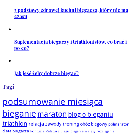
3 podstawy zdrowej kuchni biegacza, który nie ma
czasu
Suplementacja biegaczy i triathlonistów, co brać i
po co?
Jak jeść żeby dobrze biegać?
Tagi
podsumowanie miesiąca
bieganie
maraton
blog o bieganiu
triathlon
relacja
zawody
trening
obóz biegowy
półmaraton
dieta biegacza
kontuzja
Relacja z biegu
bieganie w ciąży
rozciąganie