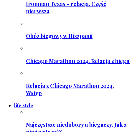
Ironman Texas - relacja. Część
pierwsza
Obóz biegowy w Hiszpanii
Chicago Marathon 2024. Relacja z biegu
Relacja z Chicago Marathon 2024.
Wstęp
life style
Najczęstsze niedobory u biegaczy. Jak z
nimi walczyć?