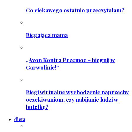
Co ciekawego ostatnio przeczytałam?
Biegająca mama
„Avon Kontra Przemoc – biegnij w
Garwolinie!”
Biegi wirtualne wychodzenie naprzeciw
oczekiwaniom, czy nabijanie ludzi w
butelkę?
dieta