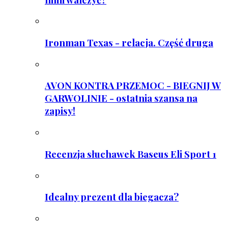
Ironman Texas - relacja. Część druga
AVON KONTRA PRZEMOC - BIEGNIJ W
GARWOLINIE - ostatnia szansa na
zapisy!
Recenzja słuchawek Baseus Eli Sport 1
Idealny prezent dla biegacza?