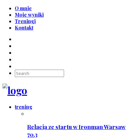
O mnie
Moje wyniki
Treningi
Kontakt
trening
Relacja ze startu w Ironman Warsaw
70.3