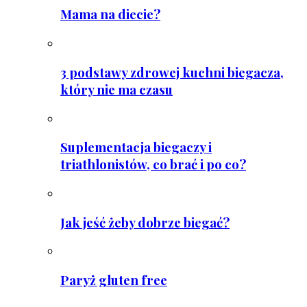
Mama na diecie?
3 podstawy zdrowej kuchni biegacza,
który nie ma czasu
Suplementacja biegaczy i
triathlonistów, co brać i po co?
Jak jeść żeby dobrze biegać?
Paryż gluten free