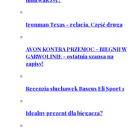
Ironman Texas - relacja. Część druga
AVON KONTRA PRZEMOC - BIEGNIJ W
GARWOLINIE - ostatnia szansa na
zapisy!
Recenzja słuchawek Baseus Eli Sport 1
Idealny prezent dla biegacza?