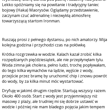
Lekko spóźniamy się na powitanie i tradycyjny taniec
bojowy (Haka) Maorysów. Oglądamy przedstawienie,
zaczynam czuć adrenalinę i niezwykłą atmosferę
towarzyszącą startom Ironman.
Ruszają prosi z pełnego dystansu, po nich amatorzy. Mija
kolejna godzina i przychodzi czas na połówkę.
Krótka rozgrzewka w wodzie. Kalach kazał zrobić kilka
rozpędzanych pięćdziesiątek, ale nie przepłynęłam tylu.
Woda zimna jak cholera, pełno ludzi, trochę popływałam,
do tego kilka wymachów na lądzie, wyjście z wody,
przejście przez bramę by uruchomić chip i znowu powrót
do wody, by za kilka minut móc wystartować.
Dryfuję w jakimś drugim rzędzie. Startują wszyscy razem.
Około 400 osób. Start z wody jest przyjemniejszy niż
masowy z plaży, ale trudniej mi się dobrze ustawić w
wodzie i później nie mam bladego pojęcia jakim tempem