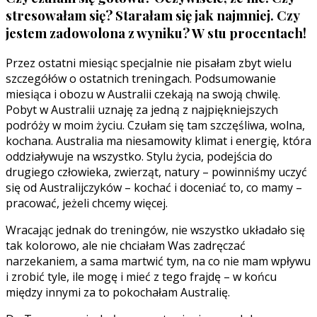
stresowałam się? Starałam się jak najmniej. Czy
jestem zadowolona z wyniku? W stu procentach!
Przez ostatni miesiąc specjalnie nie pisałam zbyt wielu
szczegółów o ostatnich treningach. Podsumowanie
miesiąca i obozu w Australii czekają na swoją chwilę.
Pobyt w Australii uznaję za jedną z najpiękniejszych
podróży w moim życiu. Czułam się tam szczęśliwa, wolna,
kochana. Australia ma niesamowity klimat i energię, która
oddziaływuje na wszystko. Stylu życia, podejścia do
drugiego człowieka, zwierząt, natury – powinniśmy uczyć
się od Australijczyków – kochać i doceniać to, co mamy –
pracować, jeżeli chcemy więcej.
Wracając jednak do treningów, nie wszystko układało się
tak kolorowo, ale nie chciałam Was zadręczać
narzekaniem, a sama martwić tym, na co nie mam wpływu
i zrobić tyle, ile mogę i mieć z tego frajdę – w końcu
między innymi za to pokochałam Australię.