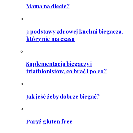
Mama na diecie?
3 podstawy zdrowej kuchni biegacza,
który nie ma czasu
Suplementacja biegaczy i
triathlonistów, co brać i po co?
Jak jeść żeby dobrze biegać?
Paryż gluten free