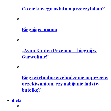
Co ciekawego ostatnio przeczytałam?
Biegająca mama
„Avon Kontra Przemoc – biegnij w
Garwolinie!”
Biegi wirtualne wychodzenie naprzeciw
oczekiwaniom, czy nabijanie ludzi w
butelkę?
dieta