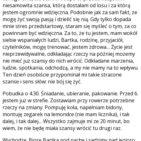
niesamowita szansa, którą dostałam od losu i za którą
jestem ogromnie wdzięczna. Podobnie jak za sam fakt, że
mogę żyć swoją pasją i dzielić się nią. Gdy tylko dopada
mnie stres przedstartowy, staram się myśleć o tym, za co
powinnam być wdzięczna. Za to, że tu jestem, mam wokół
siebie wspaniałych ludzi, Bartka, rodzinę, przyjaciół,
czytelników, mogę trenować, jestem zdrowa… Życie jest
nieprzewidywalne, odkładając rzeczy na później możemy
nie mieć już szansy do nich wrócić. Odkładane marzenia,
ludzie, spotkania, odchodzą, a my nie mamy na to wpływu.
Ten dzień osobiście przypominał mi takie stracone
szanse i sens słów: nie bój się żyć.
Pobudka o 4.30. Śniadanie, ubieranie, pakowanie. Przed 6.
jestem już w strefie. Zostawiam przy rowerze potrzebne
rzeczy na zmiany. Pompuję koła, napełniam bidony,
montuję zegarek na lemondce (nie mam licznika), i tak
dalej, i tak dalej… Wszystko zajmuje mi ze 20 minut, bo
wiem, że nie będę miała szansy wrócić tu drugi raz.
Wychodzę. Biorę Bartka pod pachę i sadzimy nad jezioro.