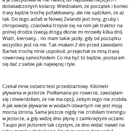
doświadczonych kolarzy. Wiedziałam, że początek i koniec
trasy będzie trochę pofałdowany, ale nie sądziłam, że aż
tak. Do tego asfalt w Nowej Zelandii jest inny, gruby i
chropowaty, czasówka trzęsie się na nim jak traktor na
polnej drodze (swoją drogą dłonie mi mrowiły kilka dni).
Wiatr, kierowcy… no mam takie jazdy, gdy od początku
wszystko jest na nie. Tak miałam 2 dni przed zawodami.
Bartek trochę mnie uspokoił, przejechał ze mną trasę
rowerową samochodem. Co ma być to będzie, postaram
się dać z siebie jak najwięcej i tyle.
Czekał mnie ostatni test przedstartowy. Kilometr
pływania w jeziorze. Podłamana po rowerze, zawzięłam
się i stwierdziłam, że nie ma opcji, żebym tego nie zrobiła.
A jak wiecie pływanie w wodach otwartych nie jest moją
mocną stroną. Sama jeszcze nigdy nie zrobiłam treningu
w jeziorze, a gdy widzę dno płynę z zamkniętymi oczami.
Taupo jest jeziorem tak czystym, że dno widać nawet na