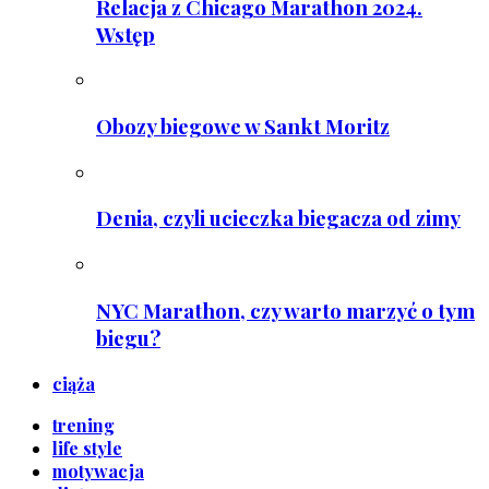
Relacja z Chicago Marathon 2024.
Wstęp
Obozy biegowe w Sankt Moritz
Denia, czyli ucieczka biegacza od zimy
NYC Marathon, czy warto marzyć o tym
biegu?
ciąża
trening
life style
motywacja