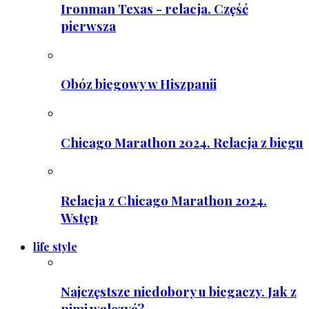
Ironman Texas - relacja. Część
pierwsza
Obóz biegowy w Hiszpanii
Chicago Marathon 2024. Relacja z biegu
Relacja z Chicago Marathon 2024.
Wstęp
life style
Najczęstsze niedobory u biegaczy. Jak z
nimi walczyć?