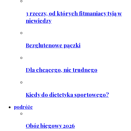
3 rzeczy, od których fitmaniacy tyją w
niewiedzy
Bezglutenowe pączki
Dla chcącego, nic trudnego
Kiedy do dietetyka sportowego?
podróże
Obóz biegowy 2026