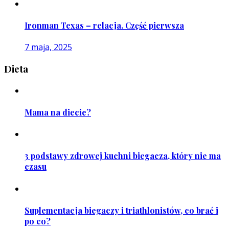
Ironman Texas – relacja. Część pierwsza
7 maja, 2025
Dieta
Mama na diecie?
3 podstawy zdrowej kuchni biegacza, który nie ma
czasu
Suplementacja biegaczy i triathlonistów, co brać i
po co?