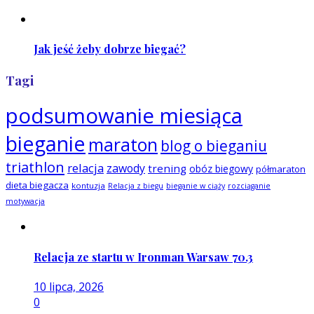
Jak jeść żeby dobrze biegać?
Tagi
podsumowanie miesiąca
bieganie
maraton
blog o bieganiu
triathlon
relacja
zawody
trening
obóz biegowy
półmaraton
dieta biegacza
kontuzja
Relacja z biegu
bieganie w ciąży
rozciąganie
motywacja
Relacja ze startu w Ironman Warsaw 70.3
10 lipca, 2026
0