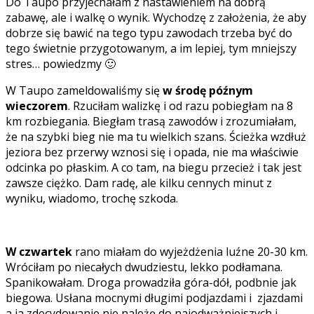
Do Taupo przyjechałam z nastawieniem na dobrą
zabawę, ale i walkę o wynik. Wychodzę z założenia, że aby
dobrze się bawić na tego typu zawodach trzeba być do
tego świetnie przygotowanym, a im lepiej, tym mniejszy
stres… powiedzmy 🙂
W Taupo zameldowaliśmy się
w środę późnym
wieczorem
. Rzuciłam walizkę i od razu pobiegłam na 8
km rozbiegania. Biegłam trasą zawodów i zrozumiałam,
że na szybki bieg nie ma tu wielkich szans. Ścieżka wzdłuż
jeziora bez przerwy wznosi się i opada, nie ma właściwie
odcinka po płaskim. A co tam, na biegu przecież i tak jest
zawsze ciężko. Dam radę, ale kilku cennych minut z
wyniku, wiadomo, trochę szkoda.
W czwartek
rano miałam do wyjeżdżenia luźne 20-30 km.
Wróciłam po niecałych dwudziestu, lekko podłamana.
Spanikowałam. Droga prowadziła góra-dół, podbnie jak
biegowa. Usłana mocnymi długimi podjazdami i zjazdami
a ja zdecydowanie nie należę do najodważniejszych i