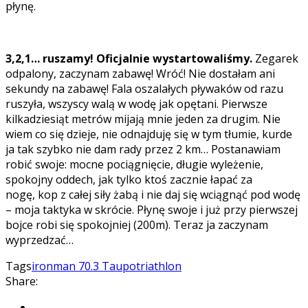
płynę.
3,2,1… ruszamy! Oficjalnie wystartowaliśmy.
Zegarek
odpalony, zaczynam zabawę! Wróć! Nie dostałam ani
sekundy na zabawę! Fala oszalałych pływaków od razu
ruszyła, wszyscy walą w wodę jak opętani. Pierwsze
kilkadziesiąt metrów mijają mnie jeden za drugim. Nie
wiem co się dzieje, nie odnajduję się w tym tłumie, kurde
ja tak szybko nie dam rady przez 2 km… Postanawiam
robić swoje: mocne pociągnięcie, długie wyleżenie,
spokojny oddech, jak tylko ktoś zacznie łapać za
nogę, kop z całej siły żabą i nie daj się wciągnąć pod wodę
– moja taktyka w skrócie. Płynę swoje i już przy pierwszej
bojce robi się spokojniej (200m). Teraz ja zaczynam
wyprzedzać…
Tags
ironman 70.3 Taupo
triathlon
Share: