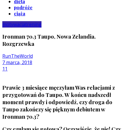
dieta
podróże
ciąża
motywacja
trening
Ironman 70.3 Taupo, Nowa Zelandia.
Rozgrzewka
RunTheWorld
7 marca, 2018
11
Prawie 3 miesiące męczyłam Was relacjami z
przygotowań do Taupo. W końcu nadszedł
moment prawdy i odpowiedź, czy droga do
Taupo zakończy się pięknym debiutem w
Ironman 70.3?
Czy czułam się gotowa? Oczywiście, że nie! Czy