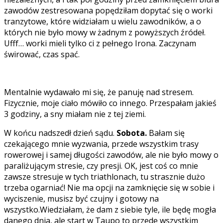
zawodów zestresowana popędziłam dopytać się o worki
tranzytowe, które widziałam u wielu zawodników, a o
których nie było mowy w żadnym z powyższych źródeł.
Ufff… worki mieli tylko ci z pełnego Irona. Zaczynam
świrować, czas spać.
Mentalnie wydawało mi się, że panuję nad stresem.
Fizycznie, moje ciało mówiło co innego. Przespałam jakieś
3 godziny, a sny miałam nie z tej ziemi.
W końcu nadszedł dzień sądu.
Sobota.
Bałam się
czekającego mnie wyzwania, przede wszystkim trasy
rowerowej i samej długości zawodów, ale nie było mowy o
paraliżującym stresie, czy presji. OK, jest coś co mnie
zawsze stresuje w tych triathlonach, tu strasznie dużo
trzeba ogarniać! Nie ma opcji na zamknięcie się w sobie i
wyciszenie, musisz być czujny i gotowy na
wszystko.Wiedziałam, że dam z siebie tyle, ile będę mogła
danego dnia, ale start w Taupo to przede wszystkim