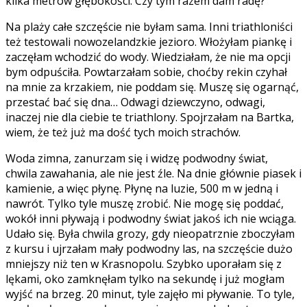
kilka metrów głębokości. Czy tym razem dam radę?
Na plaży całe szczęście nie byłam sama. Inni triathloniści
też testowali nowozelandzkie jezioro. Włożyłam piankę i
zaczęłam wchodzić do wody. Wiedziałam, że nie ma opcji
bym odpuściła. Powtarzałam sobie, choćby rekin czyhał
na mnie za krzakiem, nie poddam się. Muszę się ogarnąć,
przestać bać się dna… Odwagi dziewczyno, odwagi,
inaczej nie dla ciebie te triathlony. Spojrzałam na Bartka,
wiem, że też już ma dość tych moich strachów.
Woda zimna, zanurzam się i widzę podwodny świat,
chwila zawahania, ale nie jest źle. Na dnie głównie piasek i
kamienie, a więc płynę. Płynę na luzie, 500 m w jedną i
nawrót. Tylko tyle muszę zrobić. Nie mogę się poddać,
wokół inni pływają i podwodny świat jakoś ich nie wciąga.
Udało się. Była chwila grozy, gdy nieopatrznie zboczyłam
z kursu i ujrzałam mały podwodny las, na szczęście dużo
mniejszy niż ten w Krasnopolu. Szybko uporałam się z
lękami, oko zamknęłam tylko na sekundę i już mogłam
wyjść na brzeg. 20 minut, tyle zajęło mi pływanie. To tyle,