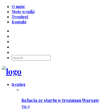
O mnie
Moje wyniki
Treningi
Kontakt
trening
Relacja ze startu w Ironman Warsaw
70.3