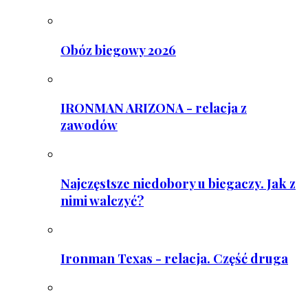
Obóz biegowy 2026
IRONMAN ARIZONA - relacja z
zawodów
Najczęstsze niedobory u biegaczy. Jak z
nimi walczyć?
Ironman Texas - relacja. Część druga