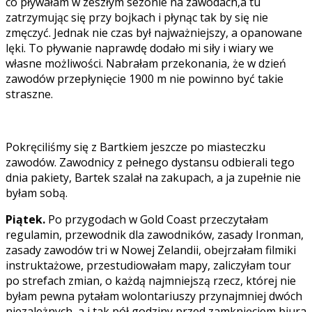
co pływałam w zeszłym sezonie na zawodach,a tu
zatrzymując się przy bojkach i płynąc tak by się nie
zmęczyć. Jednak nie czas był najważniejszy, a opanowane
lęki. To pływanie naprawdę dodało mi siły i wiary we
własne możliwości. Nabrałam przekonania, że w dzień
zawodów przepłynięcie 1900 m nie powinno być takie
straszne.
Pokręciliśmy się z Bartkiem jeszcze po miasteczku
zawodów. Zawodnicy z pełnego dystansu odbierali tego
dnia pakiety, Bartek szalał na zakupach, a ja zupełnie nie
byłam sobą.
Piątek.
Po przygodach w Gold Coast przeczytałam
regulamin, przewodnik dla zawodników, zasady Ironman,
zasady zawodów tri w Nowej Zelandii, obejrzałam filmiki
instruktażowe, przestudiowałam mapy, zaliczyłam tour
po strefach zmian, o każdą najmniejszą rzecz, której nie
byłam pewna pytałam wolontariuszy przynajmniej dwóch
niezależnych, a i tak pół godziny przed zamknięciem biura