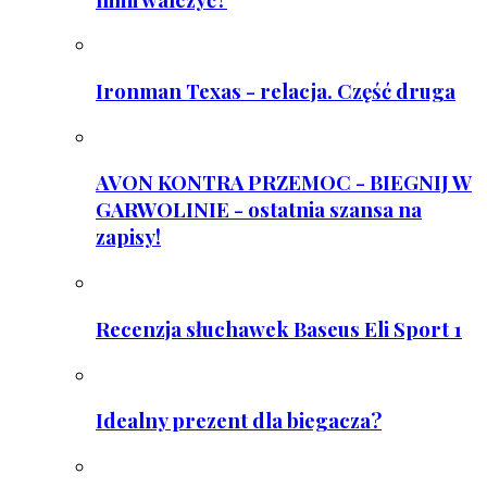
Ironman Texas - relacja. Część druga
AVON KONTRA PRZEMOC - BIEGNIJ W
GARWOLINIE - ostatnia szansa na
zapisy!
Recenzja słuchawek Baseus Eli Sport 1
Idealny prezent dla biegacza?