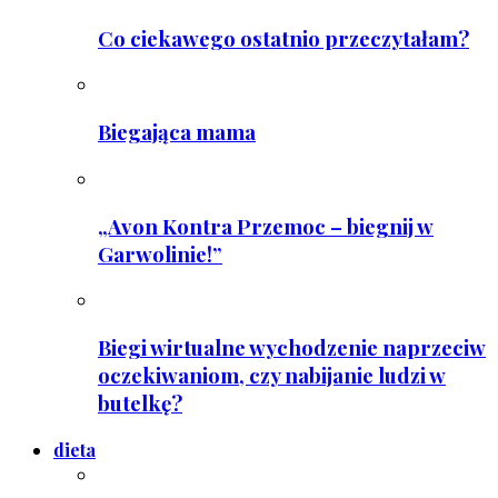
Co ciekawego ostatnio przeczytałam?
Biegająca mama
„Avon Kontra Przemoc – biegnij w
Garwolinie!”
Biegi wirtualne wychodzenie naprzeciw
oczekiwaniom, czy nabijanie ludzi w
butelkę?
dieta