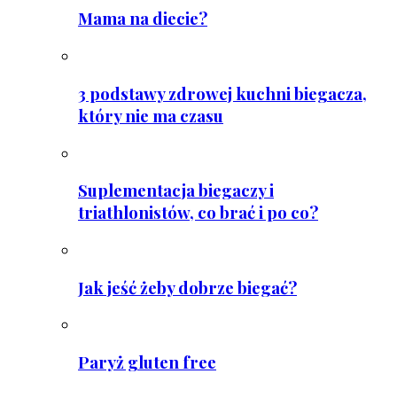
Mama na diecie?
3 podstawy zdrowej kuchni biegacza,
który nie ma czasu
Suplementacja biegaczy i
triathlonistów, co brać i po co?
Jak jeść żeby dobrze biegać?
Paryż gluten free