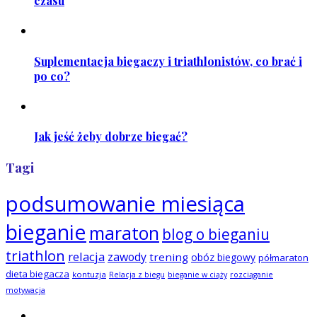
czasu
Suplementacja biegaczy i triathlonistów, co brać i
po co?
Jak jeść żeby dobrze biegać?
Tagi
podsumowanie miesiąca
bieganie
maraton
blog o bieganiu
triathlon
relacja
zawody
trening
obóz biegowy
półmaraton
dieta biegacza
kontuzja
Relacja z biegu
bieganie w ciąży
rozciąganie
motywacja