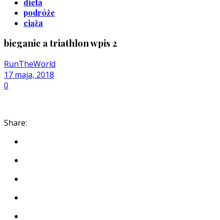
dieta
podróże
ciąża
bieganie a triathlon wpis 2
RunTheWorld
17 maja, 2018
0
Share: