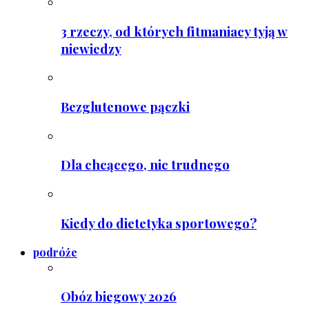
3 rzeczy, od których fitmaniacy tyją w
niewiedzy
Bezglutenowe pączki
Dla chcącego, nic trudnego
Kiedy do dietetyka sportowego?
podróże
Obóz biegowy 2026