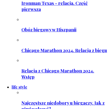
Ironman Texas - relacja. Część
pierwsza
Obóz biegowy w Hiszpanii
Chicago Marathon 2024. Relacja z biegu
Relacja z Chicago Marathon 2024.
Wstęp
life style
Najczęstsze niedobory u biegaczy. Jak z
nimi walczyć?