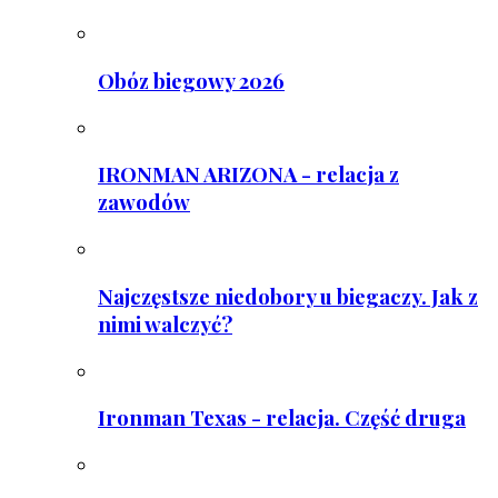
Obóz biegowy 2026
IRONMAN ARIZONA - relacja z
zawodów
Najczęstsze niedobory u biegaczy. Jak z
nimi walczyć?
Ironman Texas - relacja. Część druga