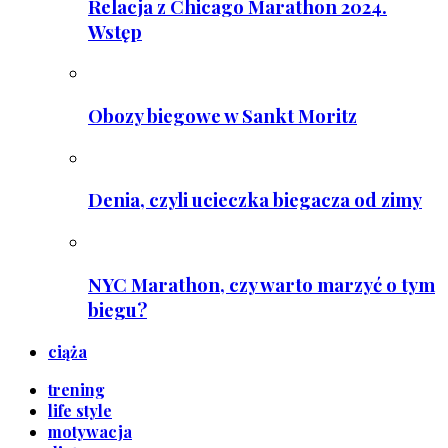
Relacja z Chicago Marathon 2024.
Wstęp
Obozy biegowe w Sankt Moritz
Denia, czyli ucieczka biegacza od zimy
NYC Marathon, czy warto marzyć o tym
biegu?
ciąża
trening
life style
motywacja