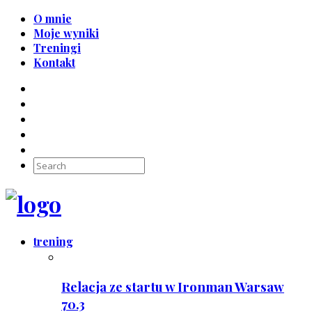
O mnie
Moje wyniki
Treningi
Kontakt
trening
Relacja ze startu w Ironman Warsaw
70.3