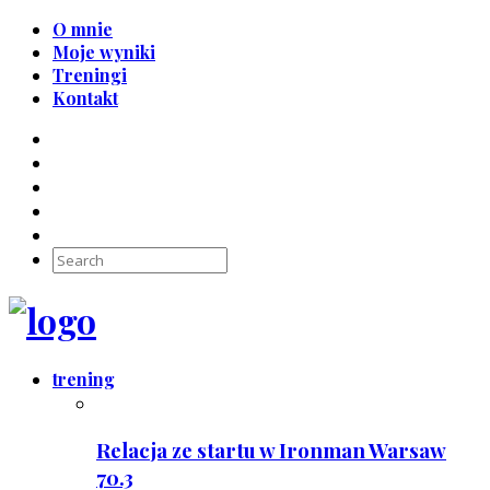
O mnie
Moje wyniki
Treningi
Kontakt
trening
Relacja ze startu w Ironman Warsaw
70.3