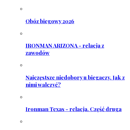
Obóz biegowy 2026
IRONMAN ARIZONA - relacja z
zawodów
Najczęstsze niedobory u biegaczy. Jak z
nimi walczyć?
Ironman Texas - relacja. Część druga