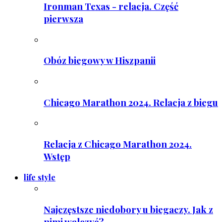
Ironman Texas - relacja. Część
pierwsza
Obóz biegowy w Hiszpanii
Chicago Marathon 2024. Relacja z biegu
Relacja z Chicago Marathon 2024.
Wstęp
life style
Najczęstsze niedobory u biegaczy. Jak z
nimi walczyć?