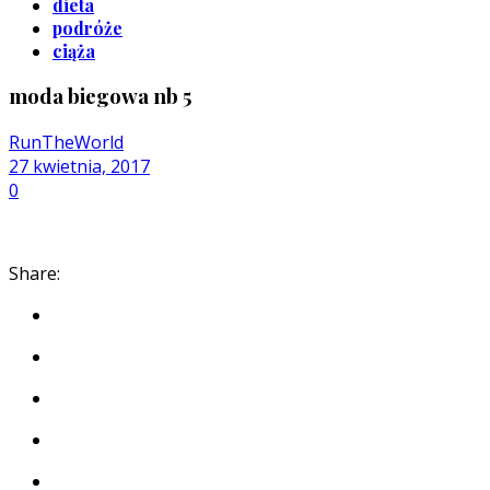
dieta
podróże
ciąża
moda biegowa nb 5
RunTheWorld
27 kwietnia, 2017
0
Share: