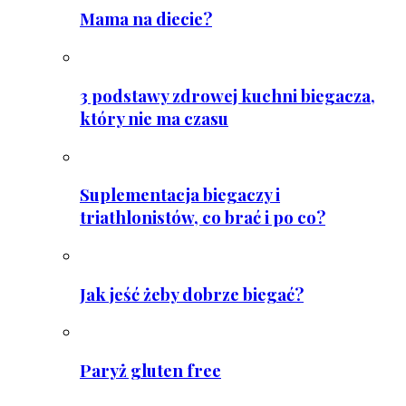
Mama na diecie?
3 podstawy zdrowej kuchni biegacza,
który nie ma czasu
Suplementacja biegaczy i
triathlonistów, co brać i po co?
Jak jeść żeby dobrze biegać?
Paryż gluten free