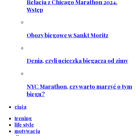
Relacja z Chicago Marathon 2024.
Wstęp
Obozy biegowe w Sankt Moritz
Denia, czyli ucieczka biegacza od zimy
NYC Marathon, czy warto marzyć o tym
biegu?
ciąża
trening
life style
motywacja