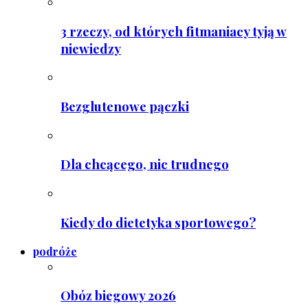
3 rzeczy, od których fitmaniacy tyją w
niewiedzy
Bezglutenowe pączki
Dla chcącego, nic trudnego
Kiedy do dietetyka sportowego?
podróże
Obóz biegowy 2026