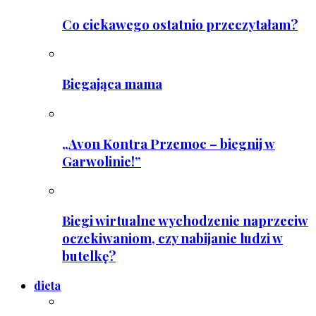
Co ciekawego ostatnio przeczytałam?
Biegająca mama
„Avon Kontra Przemoc – biegnij w
Garwolinie!”
Biegi wirtualne wychodzenie naprzeciw
oczekiwaniom, czy nabijanie ludzi w
butelkę?
dieta