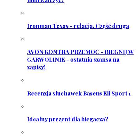
Ironman Texas - relacja. Część druga
AVON KONTRA PRZEMOC - BIEGNIJ W
GARWOLINIE - ostatnia szansa na
zapisy!
Recenzja słuchawek Baseus Eli Sport 1
Idealny prezent dla biegacza?