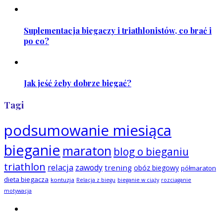
Suplementacja biegaczy i triathlonistów, co brać i
po co?
Jak jeść żeby dobrze biegać?
Tagi
podsumowanie miesiąca
bieganie
maraton
blog o bieganiu
triathlon
relacja
zawody
trening
obóz biegowy
półmaraton
dieta biegacza
kontuzja
Relacja z biegu
bieganie w ciąży
rozciąganie
motywacja