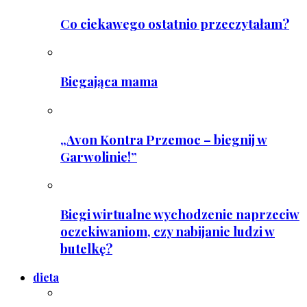
Co ciekawego ostatnio przeczytałam?
Biegająca mama
„Avon Kontra Przemoc – biegnij w
Garwolinie!”
Biegi wirtualne wychodzenie naprzeciw
oczekiwaniom, czy nabijanie ludzi w
butelkę?
dieta