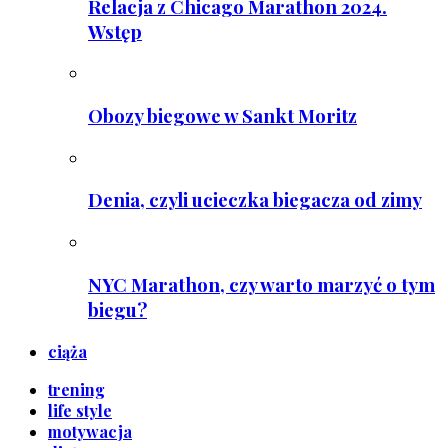
Relacja z Chicago Marathon 2024.
Wstęp
Obozy biegowe w Sankt Moritz
Denia, czyli ucieczka biegacza od zimy
NYC Marathon, czy warto marzyć o tym
biegu?
ciąża
trening
life style
motywacja