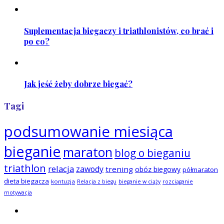
Suplementacja biegaczy i triathlonistów, co brać i
po co?
Jak jeść żeby dobrze biegać?
Tagi
podsumowanie miesiąca
bieganie
maraton
blog o bieganiu
triathlon
relacja
zawody
trening
obóz biegowy
półmaraton
dieta biegacza
kontuzja
Relacja z biegu
bieganie w ciąży
rozciąganie
motywacja