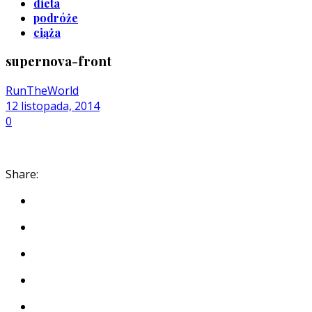
dieta
podróże
ciąża
supernova-front
RunTheWorld
12 listopada, 2014
0
Share: