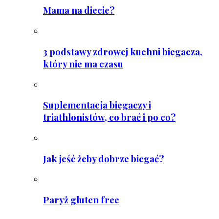
Mama na diecie?
3 podstawy zdrowej kuchni biegacza,
który nie ma czasu
Suplementacja biegaczy i
triathlonistów, co brać i po co?
Jak jeść żeby dobrze biegać?
Paryż gluten free