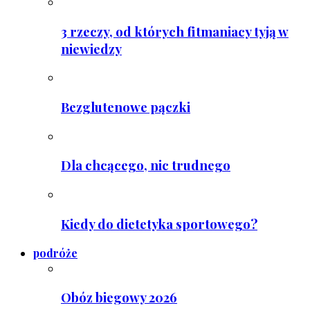
3 rzeczy, od których fitmaniacy tyją w
niewiedzy
Bezglutenowe pączki
Dla chcącego, nic trudnego
Kiedy do dietetyka sportowego?
podróże
Obóz biegowy 2026