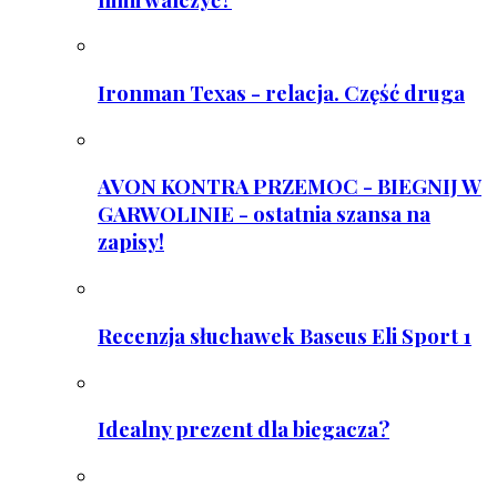
Ironman Texas - relacja. Część druga
AVON KONTRA PRZEMOC - BIEGNIJ W
GARWOLINIE - ostatnia szansa na
zapisy!
Recenzja słuchawek Baseus Eli Sport 1
Idealny prezent dla biegacza?