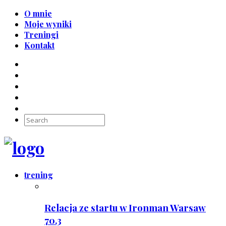
O mnie
Moje wyniki
Treningi
Kontakt
trening
Relacja ze startu w Ironman Warsaw
70.3