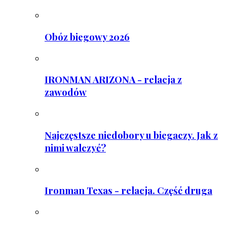
Obóz biegowy 2026
IRONMAN ARIZONA - relacja z
zawodów
Najczęstsze niedobory u biegaczy. Jak z
nimi walczyć?
Ironman Texas - relacja. Część druga