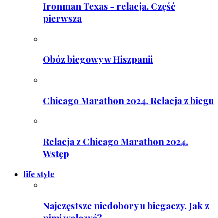
Ironman Texas - relacja. Część
pierwsza
Obóz biegowy w Hiszpanii
Chicago Marathon 2024. Relacja z biegu
Relacja z Chicago Marathon 2024.
Wstęp
life style
Najczęstsze niedobory u biegaczy. Jak z
nimi walczyć?