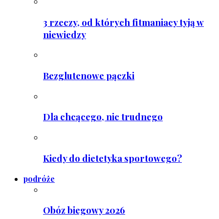
3 rzeczy, od których fitmaniacy tyją w
niewiedzy
Bezglutenowe pączki
Dla chcącego, nic trudnego
Kiedy do dietetyka sportowego?
podróże
Obóz biegowy 2026