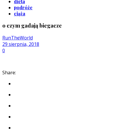
dieta
podróże
ciąża
o czym gadają biegacze
RunTheWorld
29 sierpnia, 2018
0
Share: