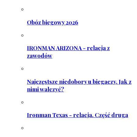
Obóz biegowy 2026
IRONMAN ARIZONA - relacja z
zawodów
Najczęstsze niedobory u biegaczy. Jak z
nimi walczyć?
Ironman Texas - relacja. Część druga