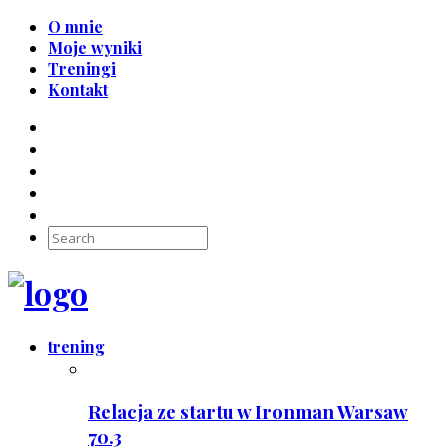
O mnie
Moje wyniki
Treningi
Kontakt
trening
Relacja ze startu w Ironman Warsaw
70.3