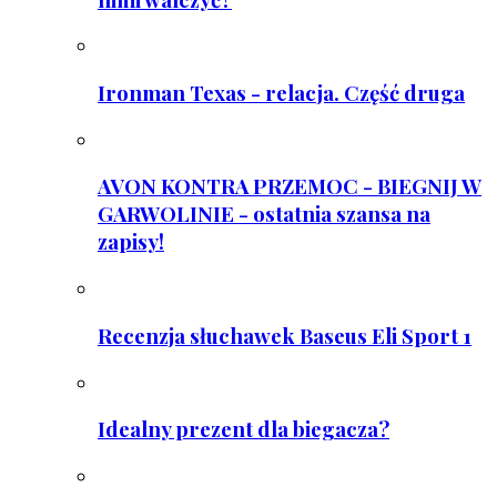
Ironman Texas - relacja. Część druga
AVON KONTRA PRZEMOC - BIEGNIJ W
GARWOLINIE - ostatnia szansa na
zapisy!
Recenzja słuchawek Baseus Eli Sport 1
Idealny prezent dla biegacza?