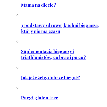
Mama na diecie?
3 podstawy zdrowej kuchni biegacza,
który nie ma czasu
Suplementacja biegaczy i
triathlonistów, co brać i po co?
Jak jeść żeby dobrze biegać?
Paryż gluten free