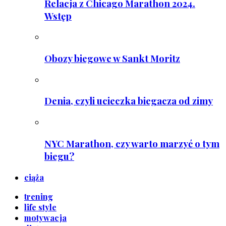
Relacja z Chicago Marathon 2024.
Wstęp
Obozy biegowe w Sankt Moritz
Denia, czyli ucieczka biegacza od zimy
NYC Marathon, czy warto marzyć o tym
biegu?
ciąża
trening
life style
motywacja