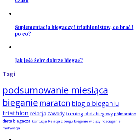
czasu
Suplementacja biegaczy i triathlonistów, co brać i
po co?
Jak jeść żeby dobrze biegać?
Tagi
podsumowanie miesiąca
bieganie
maraton
blog o bieganiu
triathlon
relacja
zawody
trening
obóz biegowy
półmaraton
dieta biegacza
kontuzja
Relacja z biegu
bieganie w ciąży
rozciąganie
motywacja