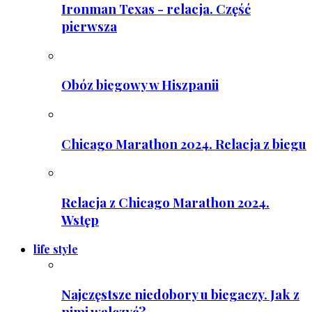
Ironman Texas - relacja. Część
pierwsza
Obóz biegowy w Hiszpanii
Chicago Marathon 2024. Relacja z biegu
Relacja z Chicago Marathon 2024.
Wstęp
life style
Najczęstsze niedobory u biegaczy. Jak z
nimi walczyć?