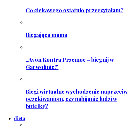
Co ciekawego ostatnio przeczytałam?
Biegająca mama
„Avon Kontra Przemoc – biegnij w
Garwolinie!”
Biegi wirtualne wychodzenie naprzeciw
oczekiwaniom, czy nabijanie ludzi w
butelkę?
dieta