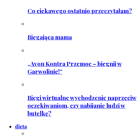
Co ciekawego ostatnio przeczytałam?
Biegająca mama
„Avon Kontra Przemoc – biegnij w
Garwolinie!”
Biegi wirtualne wychodzenie naprzeciw
oczekiwaniom, czy nabijanie ludzi w
butelkę?
dieta