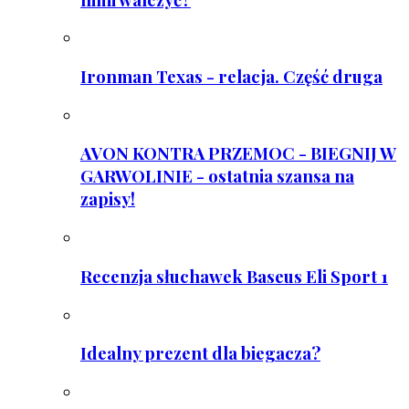
Ironman Texas - relacja. Część druga
AVON KONTRA PRZEMOC - BIEGNIJ W
GARWOLINIE - ostatnia szansa na
zapisy!
Recenzja słuchawek Baseus Eli Sport 1
Idealny prezent dla biegacza?