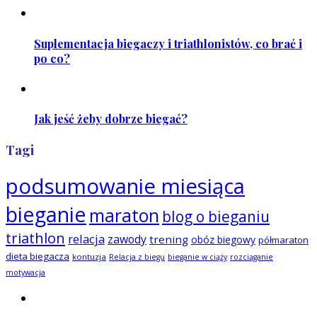
Suplementacja biegaczy i triathlonistów, co brać i
po co?
Jak jeść żeby dobrze biegać?
Tagi
podsumowanie miesiąca
bieganie
maraton
blog o bieganiu
triathlon
relacja
zawody
trening
obóz biegowy
półmaraton
dieta biegacza
kontuzja
Relacja z biegu
bieganie w ciąży
rozciąganie
motywacja