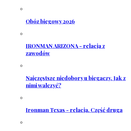
Obóz biegowy 2026
IRONMAN ARIZONA - relacja z
zawodów
Najczęstsze niedobory u biegaczy. Jak z
nimi walczyć?
Ironman Texas - relacja. Część druga