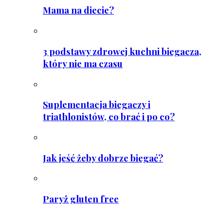
Mama na diecie?
3 podstawy zdrowej kuchni biegacza,
który nie ma czasu
Suplementacja biegaczy i
triathlonistów, co brać i po co?
Jak jeść żeby dobrze biegać?
Paryż gluten free