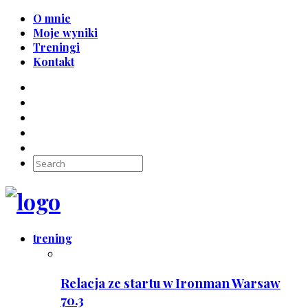
O mnie
Moje wyniki
Treningi
Kontakt
trening
Relacja ze startu w Ironman Warsaw
70.3