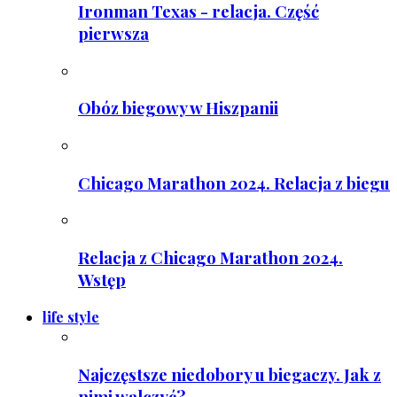
Ironman Texas - relacja. Część
pierwsza
Obóz biegowy w Hiszpanii
Chicago Marathon 2024. Relacja z biegu
Relacja z Chicago Marathon 2024.
Wstęp
life style
Najczęstsze niedobory u biegaczy. Jak z
nimi walczyć?