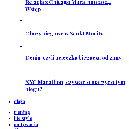
Relacja z Chicago Marathon 2024.
Wstęp
Obozy biegowe w Sankt Moritz
Denia, czyli ucieczka biegacza od zimy
NYC Marathon, czy warto marzyć o tym
biegu?
ciąża
trening
life style
motywacja