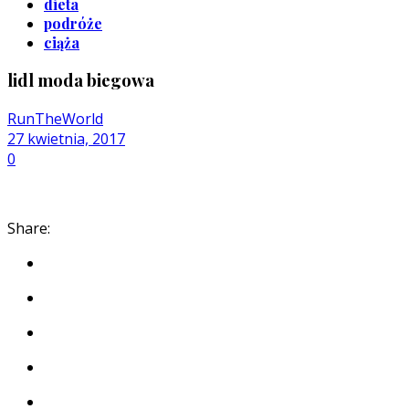
dieta
podróże
ciąża
lidl moda biegowa
RunTheWorld
27 kwietnia, 2017
0
Share: