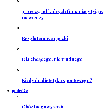
3 rzeczy, od których fitmaniacy tyją w
niewiedzy
Bezglutenowe pączki
Dla chcącego, nic trudnego
Kiedy do dietetyka sportowego?
podróże
Obóz biegowy 2026