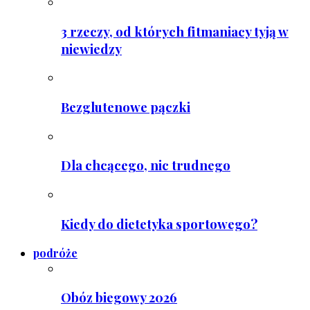
3 rzeczy, od których fitmaniacy tyją w
niewiedzy
Bezglutenowe pączki
Dla chcącego, nic trudnego
Kiedy do dietetyka sportowego?
podróże
Obóz biegowy 2026