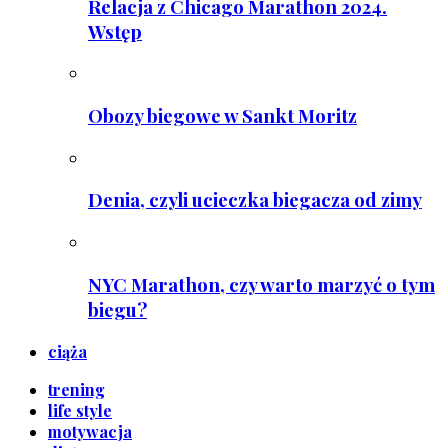
Relacja z Chicago Marathon 2024.
Wstęp
Obozy biegowe w Sankt Moritz
Denia, czyli ucieczka biegacza od zimy
NYC Marathon, czy warto marzyć o tym
biegu?
ciąża
trening
life style
motywacja