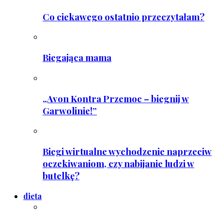
Co ciekawego ostatnio przeczytałam?
Biegająca mama
„Avon Kontra Przemoc – biegnij w
Garwolinie!”
Biegi wirtualne wychodzenie naprzeciw
oczekiwaniom, czy nabijanie ludzi w
butelkę?
dieta