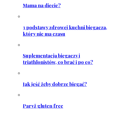
Mama na diecie?
3 podstawy zdrowej kuchni biegacza,
który nie ma czasu
Suplementacja biegaczy i
triathlonistów, co brać i po co?
Jak jeść żeby dobrze biegać?
Paryż gluten free