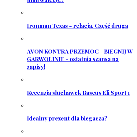
Ironman Texas - relacja. Część druga
AVON KONTRA PRZEMOC - BIEGNIJ W
GARWOLINIE - ostatnia szansa na
zapisy!
Recenzja słuchawek Baseus Eli Sport 1
Idealny prezent dla biegacza?