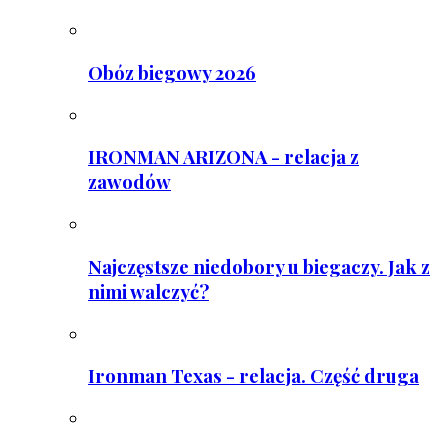
Obóz biegowy 2026
IRONMAN ARIZONA - relacja z
zawodów
Najczęstsze niedobory u biegaczy. Jak z
nimi walczyć?
Ironman Texas - relacja. Część druga