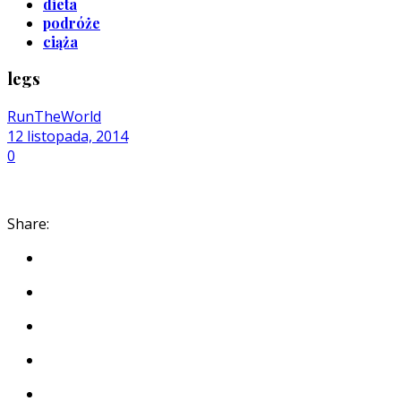
dieta
podróże
ciąża
legs
RunTheWorld
12 listopada, 2014
0
Share: