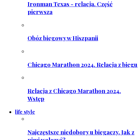
Ironman Texas - relacja. Część
pierwsza
Obóz biegowy w Hiszpanii
Chicago Marathon 2024. Relacja z biegu
Relacja z Chicago Marathon 2024.
Wstęp
life style
Najczęstsze niedobory u biegaczy. Jak z
nimi walczyć?