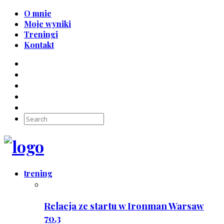
O mnie
Moje wyniki
Treningi
Kontakt
trening
Relacja ze startu w Ironman Warsaw
70.3