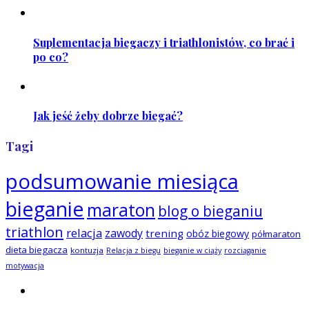
Suplementacja biegaczy i triathlonistów, co brać i
po co?
Jak jeść żeby dobrze biegać?
Tagi
podsumowanie miesiąca
bieganie
maraton
blog o bieganiu
triathlon
relacja
zawody
trening
obóz biegowy
półmaraton
dieta biegacza
kontuzja
Relacja z biegu
bieganie w ciąży
rozciąganie
motywacja