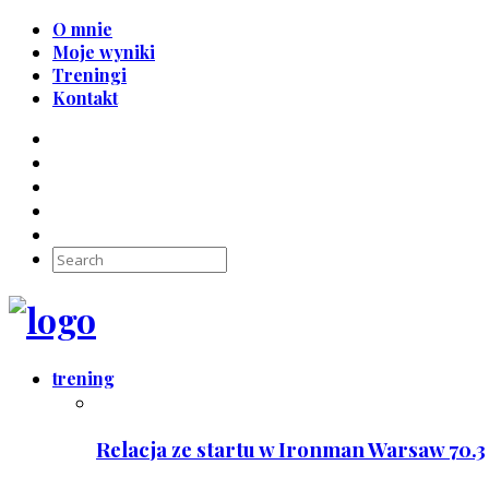
O mnie
Moje wyniki
Treningi
Kontakt
trening
Relacja ze startu w Ironman Warsaw 70.3