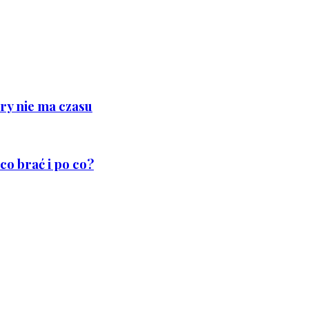
ry nie ma czasu
co brać i po co?