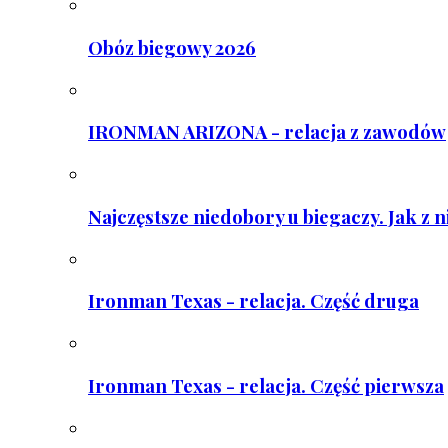
Obóz biegowy 2026
IRONMAN ARIZONA - relacja z zawodów
Najczęstsze niedobory u biegaczy. Jak z 
Ironman Texas - relacja. Część druga
Ironman Texas - relacja. Część pierwsza