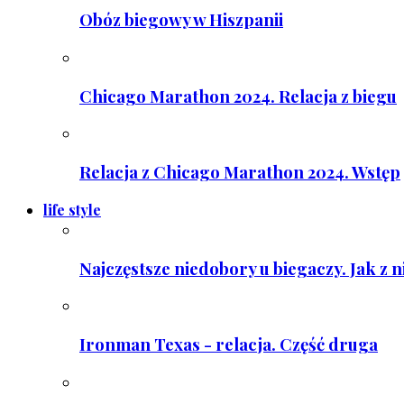
Obóz biegowy w Hiszpanii
Chicago Marathon 2024. Relacja z biegu
Relacja z Chicago Marathon 2024. Wstęp
life style
Najczęstsze niedobory u biegaczy. Jak z 
Ironman Texas - relacja. Część druga