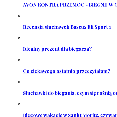
AVON KONTRA PRZEMOC - BIEGNIJ W GAR
Recenzja słuchawek Baseus Eli Sport 1
Idealny prezent dla biegacza?
Co ciekawego ostatnio przeczytałam?
Słuchawki do biegania, czym się różnią 
Biegowe wakacje w Sankt Moritz, czy wa