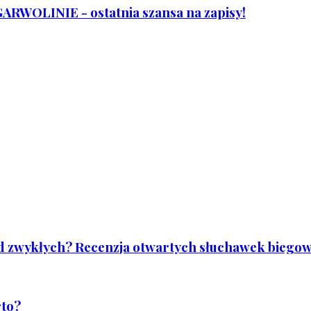
WOLINIE - ostatnia szansa na zapisy!
od zwykłych? Recenzja otwartych słuchawek biegowy
rto?