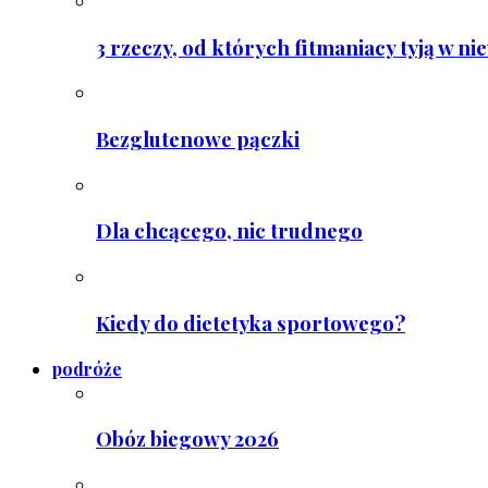
3 rzeczy, od których fitmaniacy tyją w ni
Bezglutenowe pączki
Dla chcącego, nic trudnego
Kiedy do dietetyka sportowego?
podróże
Obóz biegowy 2026