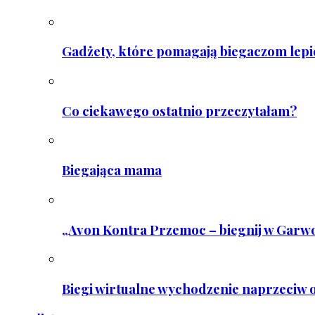
Gadżety, które pomagają biegaczom lepie
Co ciekawego ostatnio przeczytałam?
Biegająca mama
„Avon Kontra Przemoc – biegnij w Garwo
Biegi wirtualne wychodzenie naprzeciw o