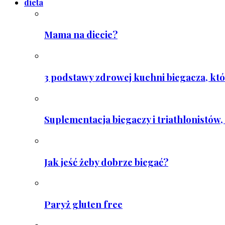
dieta
Mama na diecie?
3 podstawy zdrowej kuchni biegacza, któ
Suplementacja biegaczy i triathlonistów, 
Jak jeść żeby dobrze biegać?
Paryż gluten free