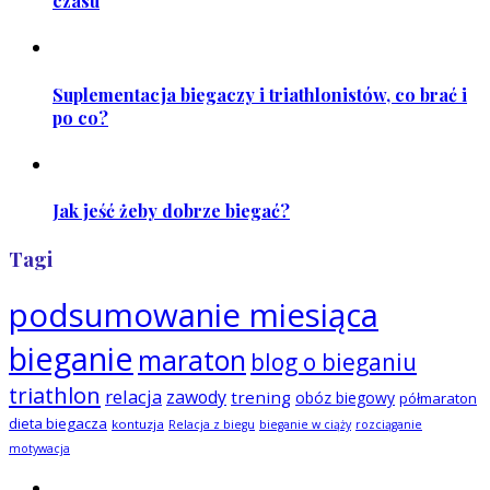
czasu
Suplementacja biegaczy i triathlonistów, co brać i
po co?
Jak jeść żeby dobrze biegać?
Tagi
podsumowanie miesiąca
bieganie
maraton
blog o bieganiu
triathlon
relacja
zawody
trening
obóz biegowy
półmaraton
dieta biegacza
kontuzja
Relacja z biegu
bieganie w ciąży
rozciąganie
motywacja