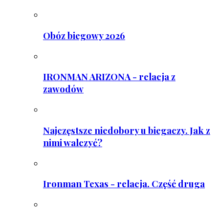
Obóz biegowy 2026
IRONMAN ARIZONA - relacja z
zawodów
Najczęstsze niedobory u biegaczy. Jak z
nimi walczyć?
Ironman Texas - relacja. Część druga