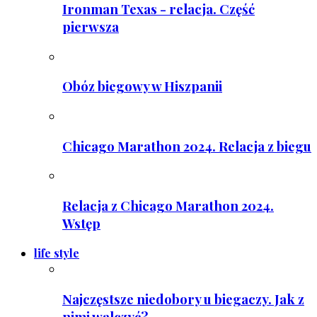
Ironman Texas - relacja. Część
pierwsza
Obóz biegowy w Hiszpanii
Chicago Marathon 2024. Relacja z biegu
Relacja z Chicago Marathon 2024.
Wstęp
life style
Najczęstsze niedobory u biegaczy. Jak z
nimi walczyć?