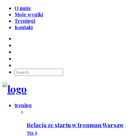
O mnie
Moje wyniki
Treningi
Kontakt
trening
Relacja ze startu w Ironman Warsaw
70.3