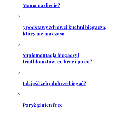
Mama na diecie?
3 podstawy zdrowej kuchni biegacza,
który nie ma czasu
Suplementacja biegaczy i
triathlonistów, co brać i po co?
Jak jeść żeby dobrze biegać?
Paryż gluten free