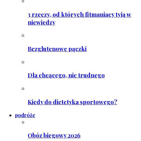
3 rzeczy, od których fitmaniacy tyją w
niewiedzy
Bezglutenowe pączki
Dla chcącego, nic trudnego
Kiedy do dietetyka sportowego?
podróże
Obóz biegowy 2026