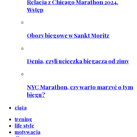
Relacja z Chicago Marathon 2024.
Wstęp
Obozy biegowe w Sankt Moritz
Denia, czyli ucieczka biegacza od zimy
NYC Marathon, czy warto marzyć o tym
biegu?
ciąża
trening
life style
motywacja