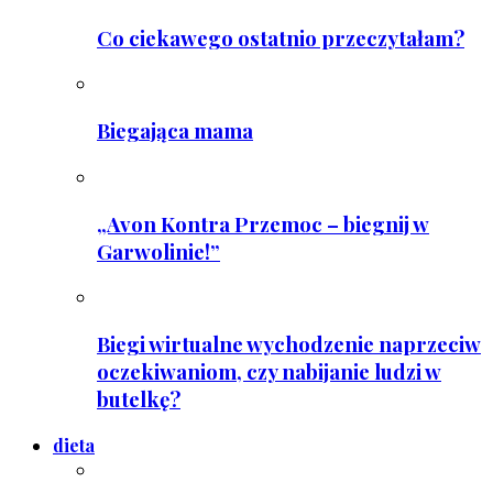
Co ciekawego ostatnio przeczytałam?
Biegająca mama
„Avon Kontra Przemoc – biegnij w
Garwolinie!”
Biegi wirtualne wychodzenie naprzeciw
oczekiwaniom, czy nabijanie ludzi w
butelkę?
dieta