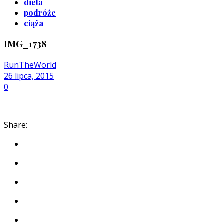
dieta
podróże
ciąża
IMG_1738
RunTheWorld
26 lipca, 2015
0
Share: