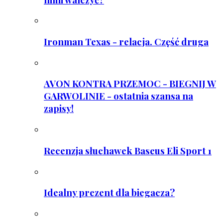
Ironman Texas - relacja. Część druga
AVON KONTRA PRZEMOC - BIEGNIJ W
GARWOLINIE - ostatnia szansa na
zapisy!
Recenzja słuchawek Baseus Eli Sport 1
Idealny prezent dla biegacza?