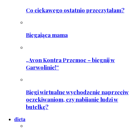
Co ciekawego ostatnio przeczytałam?
Biegająca mama
„Avon Kontra Przemoc – biegnij w
Garwolinie!”
Biegi wirtualne wychodzenie naprzeciw
oczekiwaniom, czy nabijanie ludzi w
butelkę?
dieta