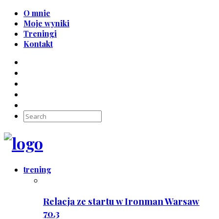
O mnie
Moje wyniki
Treningi
Kontakt
trening
Relacja ze startu w Ironman Warsaw
70.3