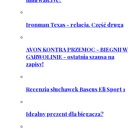
Ironman Texas - relacja. Część druga
AVON KONTRA PRZEMOC - BIEGNIJ W
GARWOLINIE - ostatnia szansa na
zapisy!
Recenzja słuchawek Baseus Eli Sport 1
Idealny prezent dla biegacza?