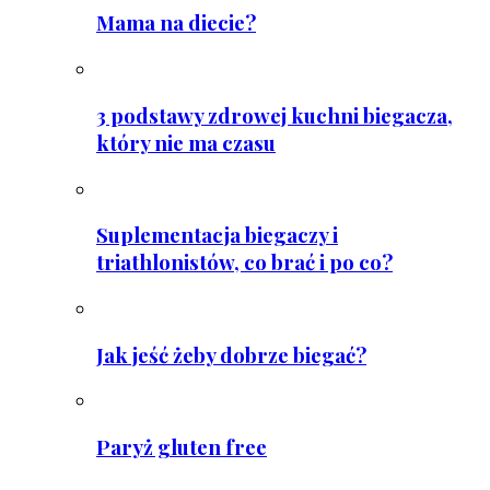
Mama na diecie?
3 podstawy zdrowej kuchni biegacza,
który nie ma czasu
Suplementacja biegaczy i
triathlonistów, co brać i po co?
Jak jeść żeby dobrze biegać?
Paryż gluten free