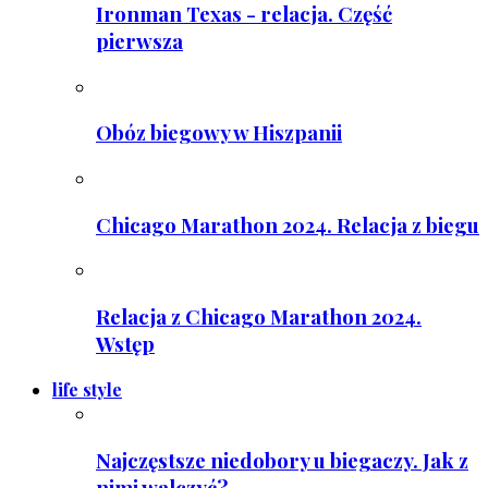
Ironman Texas - relacja. Część
pierwsza
Obóz biegowy w Hiszpanii
Chicago Marathon 2024. Relacja z biegu
Relacja z Chicago Marathon 2024.
Wstęp
life style
Najczęstsze niedobory u biegaczy. Jak z
nimi walczyć?