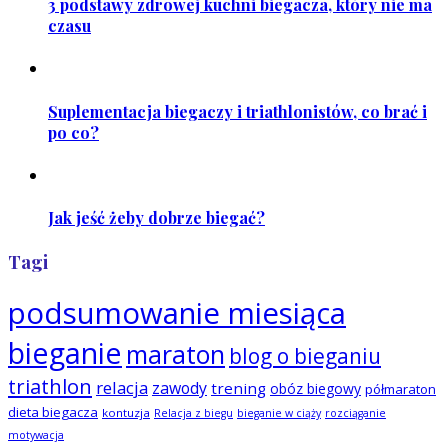
3 podstawy zdrowej kuchni biegacza, który nie ma
czasu
Suplementacja biegaczy i triathlonistów, co brać i
po co?
Jak jeść żeby dobrze biegać?
Tagi
podsumowanie miesiąca
bieganie
maraton
blog o bieganiu
triathlon
relacja
zawody
trening
obóz biegowy
półmaraton
dieta biegacza
kontuzja
Relacja z biegu
bieganie w ciąży
rozciąganie
motywacja