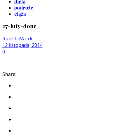
dieta
podróże
ciąża
27-luty-done
RunTheWorld
12 listopada, 2014
0
Share: