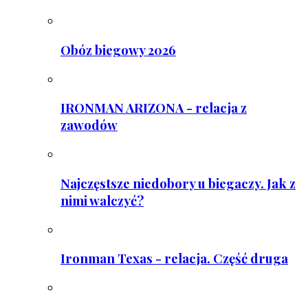
Obóz biegowy 2026
IRONMAN ARIZONA - relacja z
zawodów
Najczęstsze niedobory u biegaczy. Jak z
nimi walczyć?
Ironman Texas - relacja. Część druga