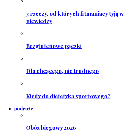
3 rzeczy, od których fitmaniacy tyją w
niewiedzy
Bezglutenowe pączki
Dla chcącego, nic trudnego
Kiedy do dietetyka sportowego?
podróże
Obóz biegowy 2026