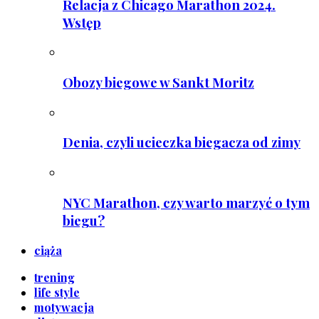
Relacja z Chicago Marathon 2024.
Wstęp
Obozy biegowe w Sankt Moritz
Denia, czyli ucieczka biegacza od zimy
NYC Marathon, czy warto marzyć o tym
biegu?
ciąża
trening
life style
motywacja