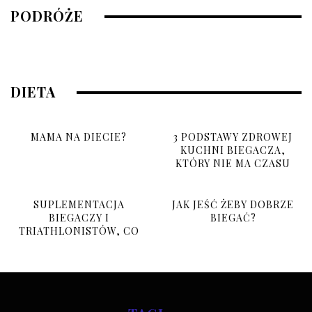
OBÓZ BIEGOWY 2026
PODRÓŻE
10 grudnia, 2025
DIETA
MAMA NA DIECIE?
3 PODSTAWY ZDROWEJ
KUCHNI BIEGACZA,
KTÓRY NIE MA CZASU
SUPLEMENTACJA
JAK JEŚĆ ŻEBY DOBRZE
BIEGACZY I
BIEGAĆ?
TRIATHLONISTÓW, CO
BRAĆ I PO CO?