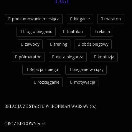
TAGI
podsumowanie miesiąca
bieganie
maraton
blog o bieganiu
triathlon
relacja
zawody
trening
obóz biegowy
półmaraton
dieta biegacza
kontuzja
Relacja z biegu
bieganie w ciąży
rozciąganie
motywacja
RELACJA ZE STARTU W IRONMAN WARSAW 70.3
OBÓZ BIEGOWY 2026