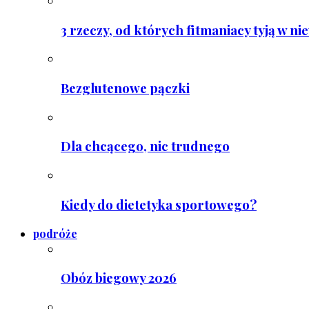
3 rzeczy, od których fitmaniacy tyją w ni
Bezglutenowe pączki
Dla chcącego, nic trudnego
Kiedy do dietetyka sportowego?
podróże
Obóz biegowy 2026