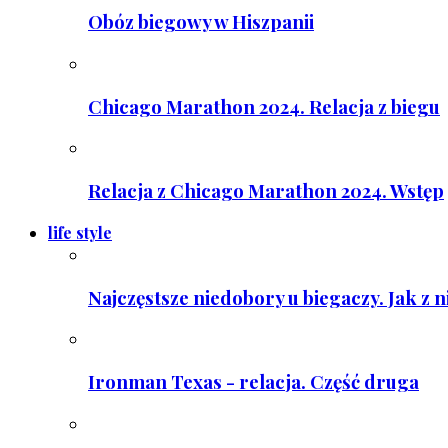
Obóz biegowy w Hiszpanii
Chicago Marathon 2024. Relacja z biegu
Relacja z Chicago Marathon 2024. Wstęp
life style
Najczęstsze niedobory u biegaczy. Jak z 
Ironman Texas - relacja. Część druga