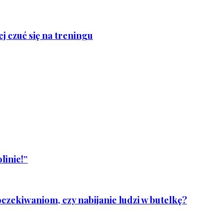
j czuć się na treningu
linie!”
czekiwaniom, czy nabijanie ludzi w butelkę?