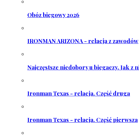
Obóz biegowy 2026
IRONMAN ARIZONA - relacja z zawodów
Najczęstsze niedobory u biegaczy. Jak z 
Ironman Texas - relacja. Część druga
Ironman Texas - relacja. Część pierwsza