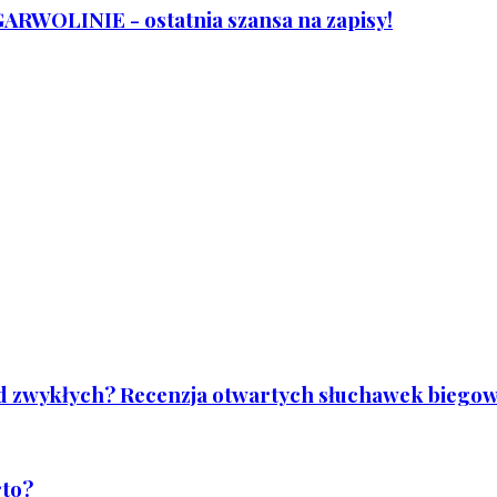
WOLINIE - ostatnia szansa na zapisy!
od zwykłych? Recenzja otwartych słuchawek biegowy
rto?