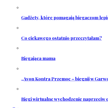
Gadżety, które pomagają biegaczom lepie
Co ciekawego ostatnio przeczytałam?
Biegająca mama
„Avon Kontra Przemoc – biegnij w Garwo
Biegi wirtualne wychodzenie naprzeciw o