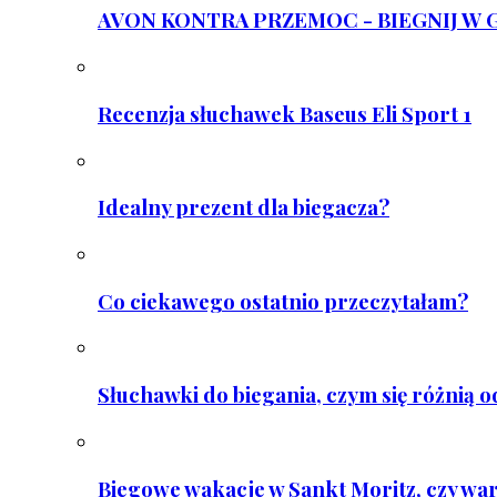
AVON KONTRA PRZEMOC - BIEGNIJ W GAR
Recenzja słuchawek Baseus Eli Sport 1
Idealny prezent dla biegacza?
Co ciekawego ostatnio przeczytałam?
Słuchawki do biegania, czym się różnią 
Biegowe wakacje w Sankt Moritz, czy wa