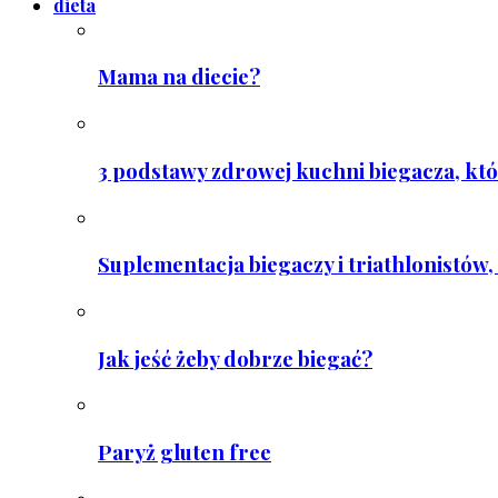
dieta
Mama na diecie?
3 podstawy zdrowej kuchni biegacza, któ
Suplementacja biegaczy i triathlonistów, 
Jak jeść żeby dobrze biegać?
Paryż gluten free