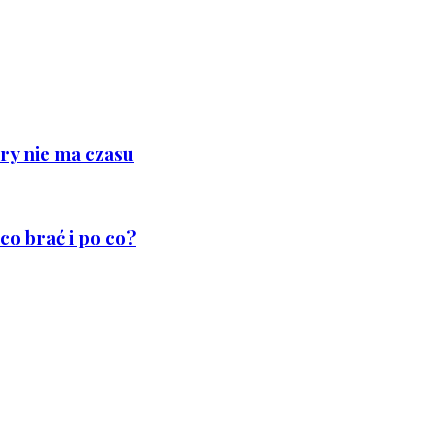
ry nie ma czasu
co brać i po co?