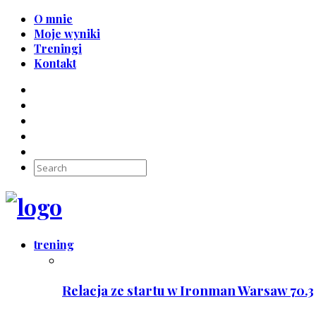
O mnie
Moje wyniki
Treningi
Kontakt
trening
Relacja ze startu w Ironman Warsaw 70.3